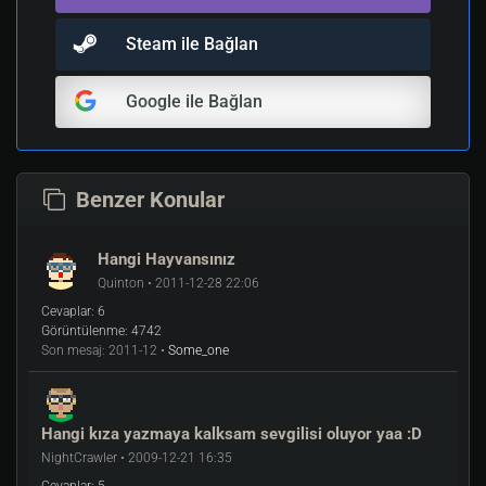
Steam ile Bağlan
Google ile Bağlan
Benzer Konular
Hangi Hayvansınız
Quinton • 2011-12-28 22:06
Cevaplar:
6
Görüntülenme:
4742
Son mesaj:
2011-12 •
Some_one
Hangi kıza yazmaya kalksam sevgilisi oluyor yaa :D
NightCrawler • 2009-12-21 16:35