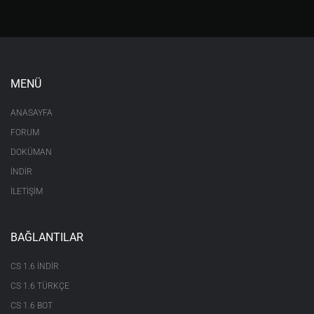
MENÜ
ANASAYFA
FORUM
DOKÜMAN
İNDİR
İLETİŞİM
BAĞLANTILAR
CS 1.6 INDIR
CS 1.6 TÜRKÇE
CS 1.6 BOT