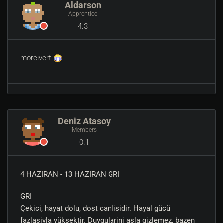
Aldarson
Apprentice
4.3
morcivert
Deniz Atasoy
Members
0.1
4 HAZIRAN - 13 HAZIRAN GRI
GRI
Çekici, hayat dolu, dost canlisidir. Hayal gücü
fazlasiyla yüksektir. Duygularini asla gizlemez, bazen