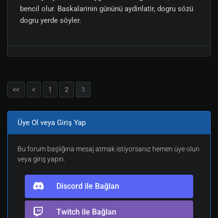
bencil olur. Baskalarinin gününü aydinlatir, dogru sözü
dogru yerde söyler.
<<
<
1
2
3
Üye Ol veya Giriş Yap
Bu forum başlığına mesaj atmak istiyorsanız hemen üye olun
veya giriş yapın.
Discord ile Bağlan
Twitch ile Bağlan