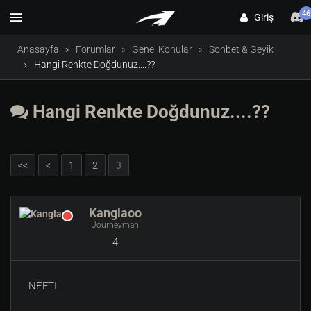
46
Giriş
Anasayfa
Forumlar
Genel Konular
Sohbet & Geyik
Hangi Renkte Doğdunuz....??
Hangi Renkte Doğdunuz....??
<<
<
1
2
3
Kanglaoo
Journeyman
4
NEFTI