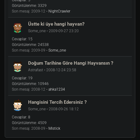
Cevaplar:
5
Görüntülenme:
3329
Son mesaj:
2009-12 •
NightCrawler
Üstte ki üye hangi hayvan?
Some_one • 2009-09-27 23:20
Cevaplar:
15
Görüntülenme:
24538
Son mesaj:
2009-09 •
Some_one
Doğum Tarihine Göre Hangi Hayvansın ?
Astrafast • 2008-12-24 23:58
Cevaplar:
19
Görüntülenme:
10946
Son mesaj:
2008-12 •
ahka1234
Hangisini Tercih Edersiniz ?
Some_one • 2008-09-26 18:12
Cevaplar:
8
Görüntülenme:
4509
Son mesaj:
2008-09 •
Mistick