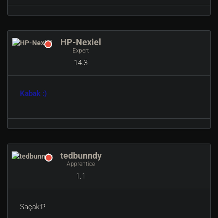
HP-Nexiel
Expert
14.3
Kabak :)
tedbunndy
Apprentice
1.1
Saçak:P