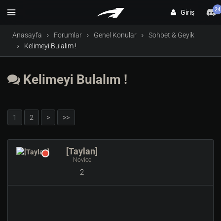
24
Giriş
Anasayfa
Forumlar
Genel Konular
Sohbet & Geyik
Kelimeyi Bulalım !
Kelimeyi Bulalım !
1
2
>
>>
[Taylan]
Novice
2