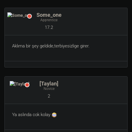
Some_one
Apprentice
17.2
Aklıma bir şey geldide,terbiyesizlige girer.
[Taylan]
Novice
2
Ya aslında cok kolay