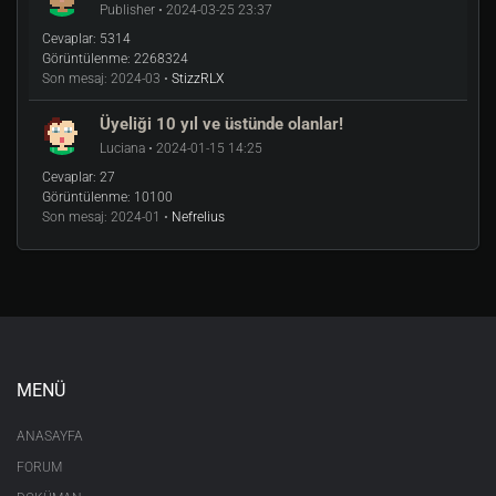
Publisher • 2024-03-25 23:37
Cevaplar:
5314
Görüntülenme:
2268324
Son mesaj:
2024-03 •
StizzRLX
Üyeliği 10 yıl ve üstünde olanlar!
Luciana • 2024-01-15 14:25
Cevaplar:
27
Görüntülenme:
10100
Son mesaj:
2024-01 •
Nefrelius
MENÜ
ANASAYFA
FORUM