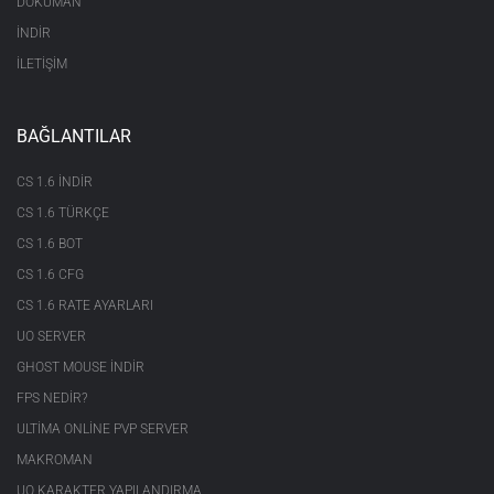
DOKÜMAN
İNDİR
İLETİŞİM
BAĞLANTILAR
CS 1.6 INDIR
CS 1.6 TÜRKÇE
CS 1.6 BOT
CS 1.6 CFG
CS 1.6 RATE AYARLARI
UO SERVER
GHOST MOUSE INDIR
FPS NEDIR?
ULTIMA ONLINE PVP SERVER
MAKROMAN
UO KARAKTER YAPILANDIRMA