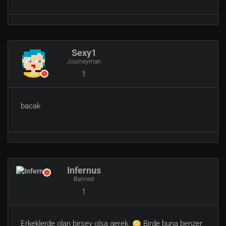
Sexy1
Journeyman
1
bacak
Infernus
Banned
1
Erkeklerde olan birşey olsa gerek.
Birde buna benzer