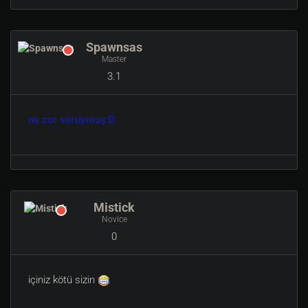
Spawnsas
Master
3.1
ne zor soruymuş:D
Mistick
Novice
0
içiniz kötü sizin