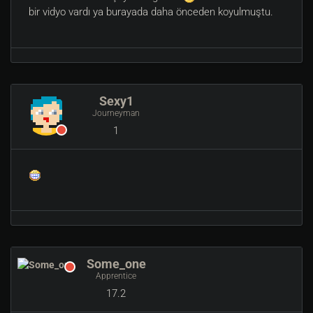
bir vidyo vardı ya burayada daha önceden koyulmuştu.
Sexy1
Journeyman
1
Some_one
Apprentice
17.2