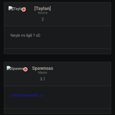
[Taylan]
Novice
2
Neyle mi ilgili ? xD
Spawnsas
Master
3.1
valla bulamadım :p