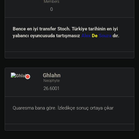
Members
0
Bence en iyi transfer Stoch. Türkiye tarihinin en iyi
yabancı oyuncusuda tartışmasız
Alex
De
Souza
dır.
Ghlahn
Neophyte
26.6001
Quaresma bana göre. İzledikçe sonuç ortaya çıkar