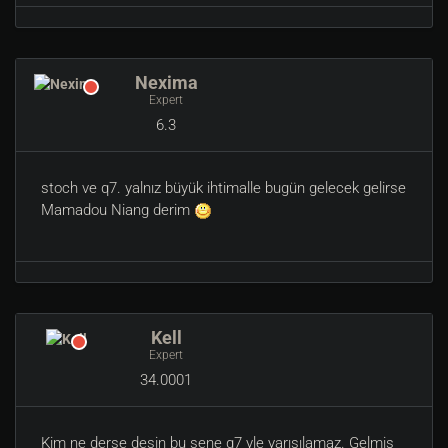
Nexima
Expert
6.3
stoch ve q7. yalnız büyük ihtimalle bugün gelecek gelirse
Mamadou Niang derim
Kell
Expert
34.0001
Kim ne derse desin bu sene q7 yle yarışılamaz. Gelmiş