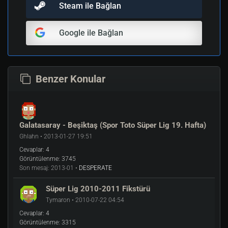
Steam ile Bağlan
Google ile Bağlan
Benzer Konular
Galatasaray - Beşiktaş (Spor Toto Süper Lig 19. Hafta)
Ghlahn • 2013-01-27 19:51
Cevaplar:
4
Görüntülenme:
3745
Son mesaj:
2013-01 •
DESPERATE
Süper Lig 2010-2011 Fikstürü
Tymaron • 2010-07-22 04:54
Cevaplar:
4
Görüntülenme:
3315