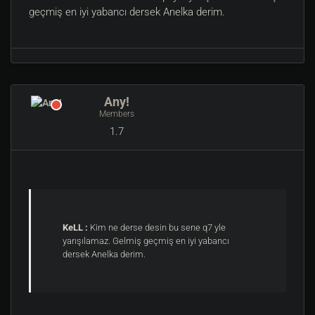
geçmiş en iyi yabancı dersek Anelka derim.
Any!
Members
1.7
KeLL :
Kim ne derse desin bu sene q7 yle
yarışılamaz. Gelmiş geçmiş en iyi yabancı
dersek Anelka derim.