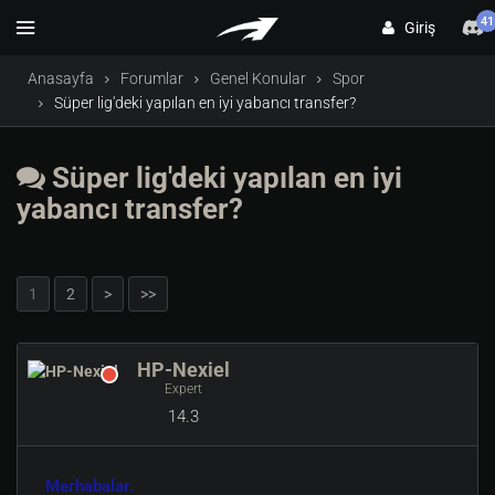
41
Giriş
Anasayfa
Forumlar
Genel Konular
Spor
Süper lig'deki yapılan en iyi yabancı transfer?
Süper lig'deki yapılan en iyi
yabancı transfer?
1
2
>
>>
HP-Nexiel
Expert
14.3
Merhabalar.