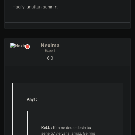
Hagi'yi unuttun sanırım.
Nexima
Expert
6.3
Any! :
KeLL :
Kim ne derse desin bu
sene q7 yle yarışılamaz. Gelmiş