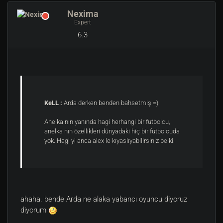
Nexima
Expert
6.3
KeLL :
Arda derken benden bahsetmiş =)
Anelka nın yanında hagi herhangi bir futbolcu,
anelka nın özellikleri dünyadaki hiç bir futbolcuda
yok. Hagi yi anca alex le kıyaslıyabilirsiniz belki.
ahaha. bende Arda ne alaka yabancı oyuncu diyoruz
diyorum