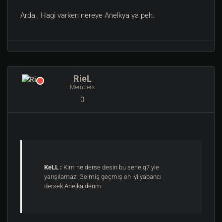
Arda , Hagi varken nereye Anelkya ya peh.
RieL
Members
0
KeLL :
Kim ne derse desin bu sene q7 yle
yarışılamaz. Gelmiş geçmiş en iyi yabancı
dersek Anelka derim.