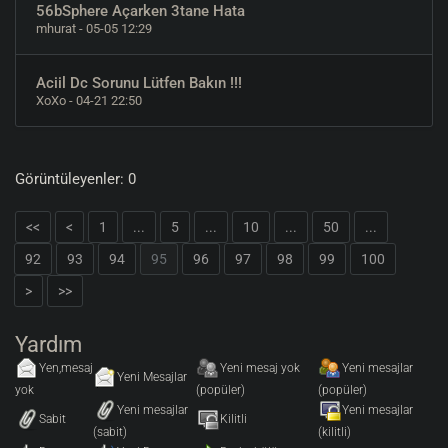
56bSphere Açarken 3tane Hata
mhurat
- 05-05 12:29
Aciil Dc Sorunu Lütfen Bakın !!!
XoXo
- 04-21 22:50
Görüntüleyenler: 0
<<
<
1
...
5
...
10
...
50
...
92
93
94
95
96
97
98
99
100
>
>>
Yardım
Yen,mesaj
Yeni mesaj yok
Yeni mesajlar
Yeni Mesajlar
yok
(popüler)
(popüler)
Yeni mesajlar
Yeni mesajlar
Sabit
Kilitli
(sabit)
(kilitli)