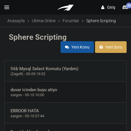
49
Giriş
Anasayfa
Ultima Online
Forumlar
Sphere Scripting
Sphere Scripting
Yeni Konu
Yeni Soru
56b Mysql Select Komutu (Yardım)
|ZagoR|
- 05-09 19:32
duvar icinden buyu atiyo
sargon
- 05-10 10:00
ERROOR HATA
sargon
- 05-10 07:44