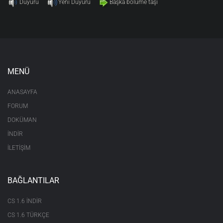
Duyuru
Yeni Duyuru
Başka bölüme taşı
MENÜ
ANASAYFA
FORUM
DOKÜMAN
İNDİR
İLETİŞİM
BAĞLANTILAR
CS 1.6 INDIR
CS 1.6 TÜRKÇE