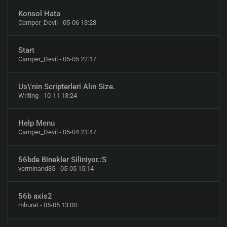
Konsol Hata
Camper_Devil
- 05-06 13:23
Start
Camper_Devil
- 05-05 22:17
Us\'nin Scripterleri Alın Size.
Writing
- 10-11 13:24
Help Menu
Camper_Devil
- 05-04 23:47
56bde Binekler Siliniyor.:S
verminand35
- 05-05 15:14
56b axis2
mhurat
- 05-05 13:00