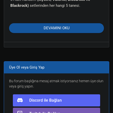
Blackrock)
setlerinden her hangi 5 tanesi.
4 Adet Random
(Halberd, Bardiche, Katana, Black
Staff, Cutlass, Scimitar, Bladed Staff)
silahlarından
DEVAMINI OKU
+15 her hangi 4 tanesi.
250.000
Gamepoint
400 ila 1M arası random
Gold Check
Üye Ol veya Giriş Yap
Bu konu Ramses- tarafından düzenlendi(2024-12-18
09:59, 1 yıl önce)
Bu forum başlığına mesaj atmak istiyorsanız hemen üye olun
veya giriş yapın.
Discord ile Bağlan