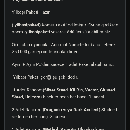
Yılbaşı Paketi Hazır!
(.yilbasipaketi)
Komutu aktif edilmiştir. Oyuna girdikten
sonra
.yilbasipaketi
yazarak ödülünüzü alabilirsiniz.
Ödül alan oyuncular Account Namelerini bana ileterek
250.000 gamepointlerini alabilirler.
Aynı IP Aynı PC'den sadece 1 adet Paket alabilirsiniz.
Yılbaşı Paket içeriği şu şekildedir.
1 Adet Random
(Silver Steed, Kii Rin, Vector, Clusted
Steed, Unicorn)
bineklerinden her hangi 1 tanesi
2 Adet Random
(Dragonic veya Dark Ancient)
Studded
setlerden her hangi 2 tanesi.
5 Adet Random
(Mythril, Valorite, Bloodrock ve