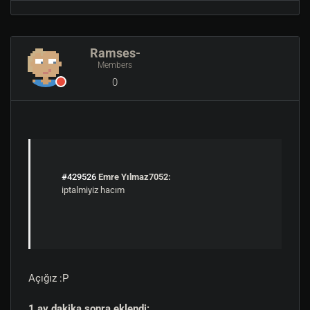
Nefrelius
Ramses-
Members
0
#429526
Emre Yılmaz7052:
iptalmiyiz hacım
Açığız :P
1 ay dakika sonra eklendi: