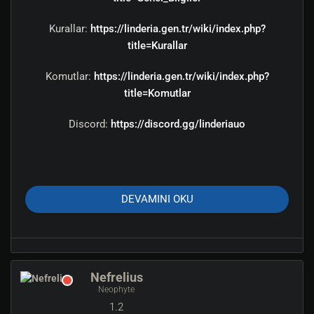
Kurallar:
https://linderia.gen.tr/wiki/index.php?
title=Kurallar
Komutlar:
https://linderia.gen.tr/wiki/index.php?
title=Komutlar
Discord:
https://discord.gg/linderiauo
DEVAMINI OKU
Linderia UO Açılıyor!
Ultima-Online tutkunları, hazır olun!
Nefrelius
Neophyte
1.2
Linderia'nın buyulu dunyasının kapılarını aciyoruz ve