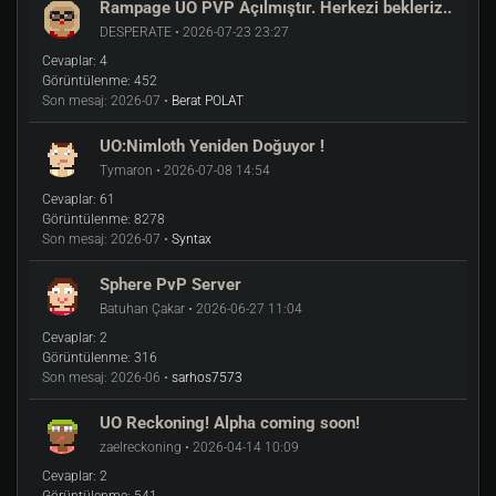
Rampage UO PVP Açılmıştır. Herkezi bekleriz..
DESPERATE • 2026-07-23 23:27
Cevaplar:
4
Görüntülenme:
452
Son mesaj:
2026-07 •
Berat POLAT
UO:Nimloth Yeniden Doğuyor !
Tymaron • 2026-07-08 14:54
Cevaplar:
61
Görüntülenme:
8278
Son mesaj:
2026-07 •
Syntax
Sphere PvP Server
Batuhan Çakar • 2026-06-27 11:04
Cevaplar:
2
Görüntülenme:
316
Son mesaj:
2026-06 •
sarhos7573
UO Reckoning! Alpha coming soon!
zaelreckoning • 2026-04-14 10:09
Cevaplar:
2