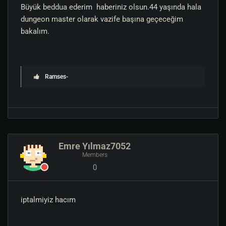
Büyük beddua ederim haberiniz olsun.44 yaşında hala
dungeon master olarak vazife başına geçeceğim
bakalım.
Ramses-
Emre Yılmaz7052
Members
0
Bu konu Ramses- tarafından düzenlendi(2024-11-10
iptalmiyiz hacım
18:38, 1 yıl önce)