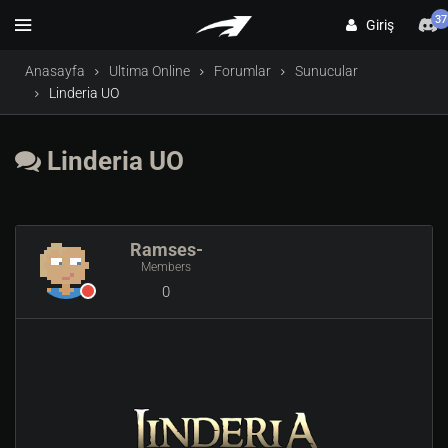
37
Giriş
Anasayfa
Ultima Online
Forumlar
Sunucular
Linderia UO
Linderia UO
Ramses-
Members
0