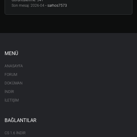
Görüntülenme:
541
Son mesaj:
2026-04 •
sarhos7573
MENÜ
ANASAYFA
FORUM
DOKÜMAN
İNDİR
İLETİŞİM
BAĞLANTILAR
CS 1.6 INDIR