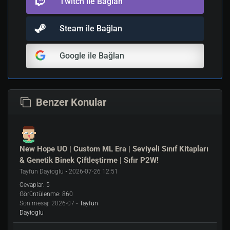
Twitch ile Bağlan
Steam ile Bağlan
Google ile Bağlan
Benzer Konular
New Hope UO | Custom ML Era | Seviyeli Sınıf Kitapları
& Genetik Binek Çiftleştirme | Sıfır P2W!
Tayfun Dayioglu • 2026-07-26 12:51
Cevaplar:
5
Görüntülenme:
860
Son mesaj:
2026-07 •
Tayfun
Dayioglu