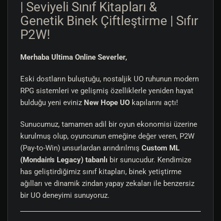
| Seviyeli Sınıf Kitapları &
Genetik Binek Çiftleştirme | Sıfır
P2W!
Merhaba Ultima Online Severler,
Eski dostların buluştuğu, nostaljik UO ruhunun modern
RPG sistemleri ve gelişmiş özelliklerle yeniden hayat
bulduğu yeni eviniz
New Hope UO
kapılarını açtı!
Sunucumuz, tamamen adil bir oyun ekonomisi üzerine
kurulmuş olup, oyuncunun emeğine değer veren, P2W
(Pay-to-Win) unsurlardan arındırılmış
Custom ML
(Mondain's Legacy) tabanlı
bir sunucudur. Kendimize
has geliştirdiğimiz sınıf kitapları, binek yetiştirme
ağılları ve dinamik zindan yapay zekaları ile benzersiz
bir UO deneyimi sunuyoruz.