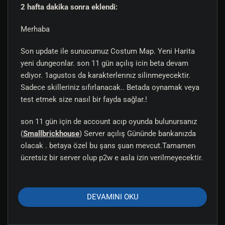
2 hafta dakika sonra eklendi:
Cloak
.
Güvenli Newbie Adası (Safe Training Area)
Merhaba
Oyuna yeni başlayanların rahatsız edilmeden gelişim
Son update ile sunucumuz Costum Map. Yeni Harita
sağlayabilmesi için özel korumalı eğitim adası:
yeni dungeonlar. son 11 gün açılış icin beta devam
ediyor. 1agustos da karakterlerınız silinmeyecektir.
Bölge sınırları içinde
Player vs Player (PvP)
Sadece skilleriniz sıfırlanacak.. Betada oynamak veya
tamamen kapalıdır
, ancak eğitim amaçlı
canavarlar açıktır.
test etmek size nasıl bir fayda sağlar.!
70 yetenek değerinin altındaki tüm skiller
için
+%60 Skill Gain (Yetenek Artış) Bonusu
ile
son 11 gün için de account acıp oyunda bulunursanız
hızlıca aksiyona hazırlanın!
(
Smallbrickhouse
) Server açılış Gününde bankanızda
olacak . betaya özel bu şans şuan mevcut.Tamamen
ücretsiz bir server olup p2w e asla izin verilmeyecektir.
YENİLENMİŞ DİNAMİK ZİNDANLAR &
Yerli ve yabancı oyuncular mevcut. daha fazlası icin
PVE
discord forum ziyaret edebilirsiniz.
Zindanlar statik ve sıkıcı yaratıklar yerine, özel yapay
DEVAMINI OKU
zekaya (AI) sahip dinamik canavarlarla donatıldı: