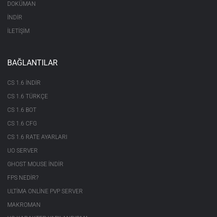
DOKÜMAN
İNDİR
İLETİŞİM
BAĞLANTILAR
CS 1.6 INDIR
CS 1.6 TÜRKÇE
CS 1.6 BOT
CS 1.6 CFG
CS 1.6 RATE AYARLARI
UO SERVER
GHOST MOUSE INDIR
FPS NEDIR?
ULTIMA ONLINE PVP SERVER
MAKROMAN