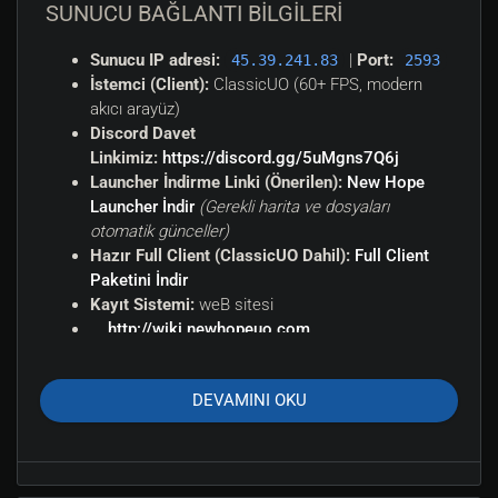
SUNUCU BAĞLANTI BİLGİLERİ
Sunucu IP adresi:
|
Port:
45.39.241.83
2593
İstemci (Client):
ClassicUO (60+ FPS, modern
akıcı arayüz)
Discord Davet
Linkimiz:
https://discord.gg/5uMgns7Q6j
Launcher İndirme Linki (Önerilen):
New Hope
Launcher İndir
(Gerekli harita ve dosyaları
otomatik günceller)
Hazır Full Client (ClassicUO Dahil):
Full Client
Paketini İndir
Kayıt Sistemi:
weB sitesi
http://wiki.newhopeuo.com
ÖNE ÇIKAN SİSTEMLERİMİZ
DEVAMINI OKU
Seviyeli Sınıf Kitapları (Class Books)
Karakterinizi sadece yeteneklerle (Skills) değil, RPG