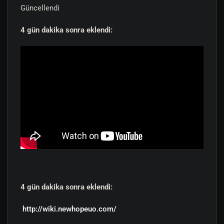
Güncellendi
Gump arayüzü üzerinden bineklerinizi çiftleştirin.
Genetik Geçiş:
Yavrular %60 anne, %40 baba renk
4 gün dakika sonra eklendi:
genlerini taşır. %2 şansla tamamen mutasyona
uğramış ultra-nadir renkleri yakalama şansı!
Stat Gelişimi:
Doğru çiftleştirmeyle yavruların
gücünü kendi gücünüzün %30'una kadar
artırabilirsiniz.
Lonca Seviye & Gelişim Sistemi (Guild
Progression)
Sunucumuzda loncalar sadece sohbet etmek için
kurulmaz! Loncanızla birlikte maden toplayarak ve PvE
yaparak loncanızı seviye atlatın:
Level 1:
Tüm üyelere özel
Gold Guild
Cloak
hediye edilir.
4 gün dakika sonra eklendi:
Level 2:
Tüm üyelere kalıcı
+%5 üretim ve
toplama hızı bonusu
verilir.
http://wiki.newhopeuo.com/
Level 3:
Kalıcı
+%20 yaratıklardan altın (Gold)
düşme bonusu
ve özel boyanabilir
Guild Crest