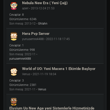
Nebula New Era ( Yeni Çağ)
azerr • 2013-12-24 21:53
Cevaplar:
8
Görüntülenme:
6246
Son mesaj:
2013-12 •
Ghlahn
Hera Pvp Server
yunusemre4488 • 2022-11-18 17:45
Cevaplar:
1
Görüntülenme:
998
Son mesaj:
2022-11 •
yunusemre4488
World of UO: Yeni Macera 1 Ekim'de Başlıyor
Venus • 2021-11-19 18:04
Cevaplar:
3
Görüntülenme:
2381
Son mesaj:
2021-11 •
Venus
Elysium Uo New Age yeni Sistemlerle Hizmetinizde