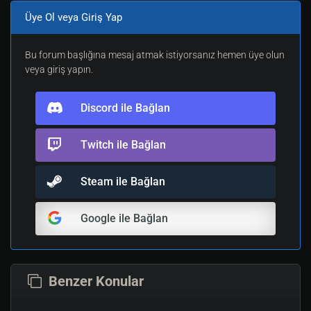
Üye Ol veya Giriş Yap
Bu konu Tayfun Dayioglu tarafından düzenlendi(2026-07-
Bu forum başlığına mesaj atmak istiyorsanız hemen üye olun
19 19:59, 2 hafta önce)
veya giriş yapın.
Discord ile Bağlan
Twitch ile Bağlan
Steam ile Bağlan
Google ile Bağlan
Benzer Konular