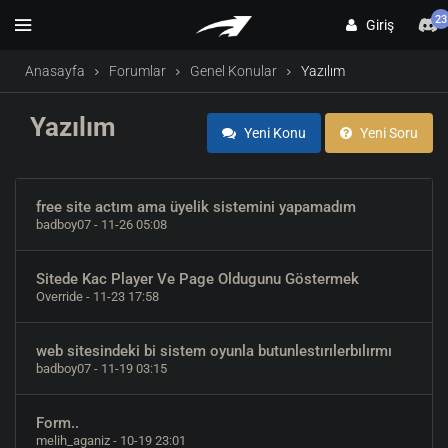
23
Giriş
Anasayfa
Forumlar
Genel Konular
Yazılım
Yazılım
Yeni Konu
Yeni Soru
free site actım ama üyelik sistemini yapamadım
badboy07
- 11-26 05:08
Sitede Kac Player Ve Page Oldugunu Göstermek
Override
- 11-23 17:58
web sitesindeki bi sistem oyunla butunlestırılerbılırmı
badboy07
- 11-19 03:15
Form..
melih_aganiz
- 10-19 23:01