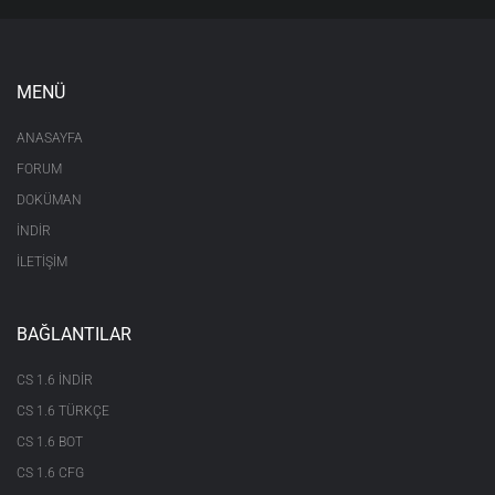
MENÜ
ANASAYFA
FORUM
DOKÜMAN
İNDİR
İLETİŞİM
BAĞLANTILAR
CS 1.6 INDIR
CS 1.6 TÜRKÇE
CS 1.6 BOT
CS 1.6 CFG