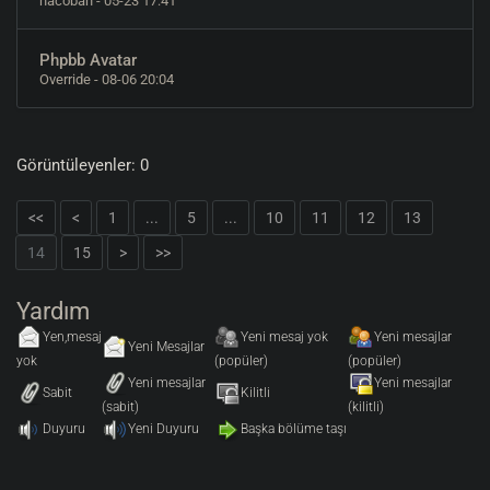
hacoban
- 05-23 17:41
Phpbb Avatar
Override
- 08-06 20:04
Görüntüleyenler: 0
<<
<
1
...
5
...
10
11
12
13
14
15
>
>>
Yardım
Yen,mesaj
Yeni mesaj yok
Yeni mesajlar
Yeni Mesajlar
yok
(popüler)
(popüler)
Yeni mesajlar
Yeni mesajlar
Sabit
Kilitli
(sabit)
(kilitli)
Duyuru
Yeni Duyuru
Başka bölüme taşı