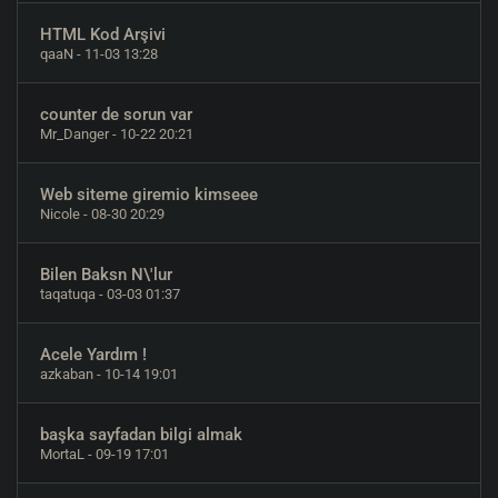
HTML Kod Arşivi
qaaN
- 11-03 13:28
counter de sorun var
Mr_Danger
- 10-22 20:21
Web siteme giremio kimseee
Nicole
- 08-30 20:29
Bilen Baksn N\'lur
taqatuqa
- 03-03 01:37
Acele Yardım !
azkaban
- 10-14 19:01
başka sayfadan bilgi almak
MortaL
- 09-19 17:01