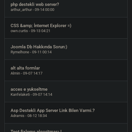
php destekli web server?
arthur_arthur
- 09-14 00:00
CSS &amp; İnternet Explorer =)
own.curtis
- 09-13 04:21
Joomla Db Hakkında Sorun:)
Rymelhone
- 09-11 00:14
alt alta formlar
Almin
- 09-07 14:17
acces e yukseltme
Kanfelaketi
- 09-07 14:14
Asp Destekli App Server Link Bilen Varmi.?
Adramis
- 08-12 18:34
Teot fixleme algoritması !