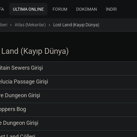
FA
ULTIMA ONLINE
FORUM
DOKÜMAN
İNDİR
beri
Atlas (Mekanlar)
Lost Land (Kayıp Dünya)
 Land (Kayıp Dünya)
itain Sewers Girişi
lucia Passage Girişi
re Dungeon Girişi
ppers Bog
e Dungeon Girişi
st Land Çölleri