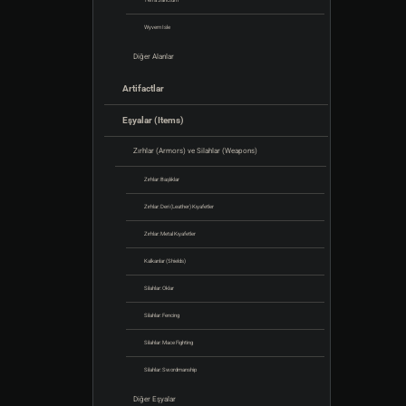
Terra Sanctum
Wyvern Isle
Diğer Alanlar
Artifactlar
Eşyalar (Items)
Zırhlar (Armors) ve Silahlar (Weapons)
Zırhlar: Başlıklar
Zırhlar: Deri (Leather) Kıyafetler
Zırhlar: Metal Kıyafetler
Kalkanlar (Shields)
Silahlar: Oklar
Silahlar: Fencing
Silahlar: Mace Fighting
Silahlar: Swordmanship
Diğer Eşyalar