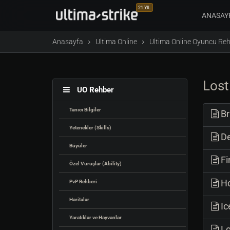
21.YIL
ANASAY
Anasayfa
Ultima Online
Ultima Online Oyuncu Reh
Lost
UO Rehber
Tanıcı Bilgiler
Br
Yetenekler (Skills)
De
Büyüler
Fi
Özel Vuruşlar (Ability)
Ho
PvP Rehberi
Haritalar
Ic
Yaratıklar ve Hayvanlar
Lo