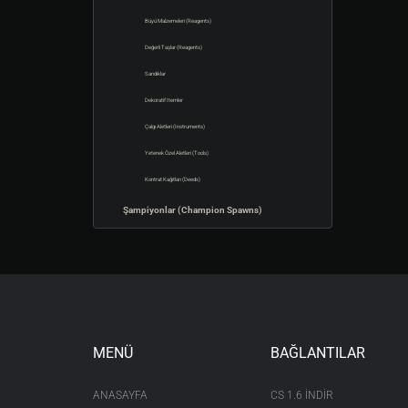
Büyü Malzemeleri (Reagents)
Değerli Taşlar (Reagents)
Sandıklar
Dekoratif Itemler
Çalgı Aletleri (Instruments)
Yetenek Özel Aletleri (Tools)
Kontrat Kağıtları (Deeds)
Şampiyonlar (Champion Spawns)
MENÜ
BAĞLANTILAR
ANASAYFA
CS 1.6 INDIR