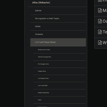
Atlas (Mekanlar)
Ma
Şehirler
Moongateler ve Ankh Taşları
Oa
Adalar
Te
Zindanlar
Wy
Lost Land (Kayıp Dünya)
Britain Sewers Girişi
Delucia Passage Girişi
Fire Dungeon Girişi
Hoppers Bog
Ice Dungeon Girişi
Lost Land Çölleri
Marble Island Girişi
Oasis