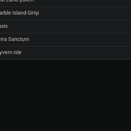
rble Island Girişi
sis
rra Sanctum
vern Isle