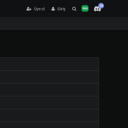
38
Üye ol
Giriş
466