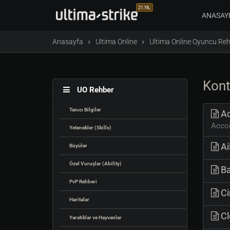
21.YIL
ANASAY
Anasayfa
Ultima Online
Ultima Online Oyuncu Reh
Kont
UO Rehber
Tanıcı Bilgiler
Ac
Accou
Yetenekler (Skills)
Ai
Büyüler
Özel Vuruşlar (Ability)
Ba
PvP Rehberi
Ci
Haritalar
Cl
Yaratıklar ve Hayvanlar