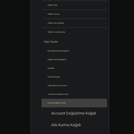
Silahlar: Oklar
Silahlar: Fencing
Silahlar: Mace Fighting
Silahlar: Swordmanship
Diğer Eşyalar
Büyü Malzemeleri (Reagents)
Değerli Taşlar (Reagents)
Sandıklar
Dekoratif Itemler
Çalgı Aletleri (Instruments)
Yetenek Özel Aletleri (Tools)
Kontrat Kağıtları (Deeds)
Account Değiştirme Kağıdı
Aile Kurma Kağıdı