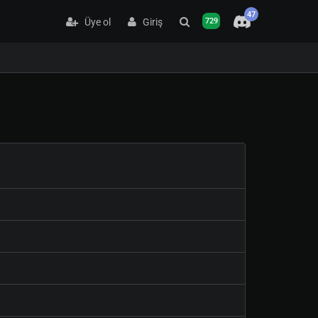
47
Üye ol
Giriş
729