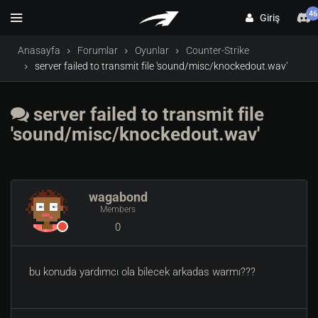
46
Giriş
Anasayfa
Forumlar
Oyunlar
Counter-Strike
server failed to transmit file 'sound/misc/knockedout.wav'
server failed to transmit file
'sound/misc/knockedout.wav'
wagabond
Members
0
bu konuda yardımcı ola bilecek arkadas warmı???