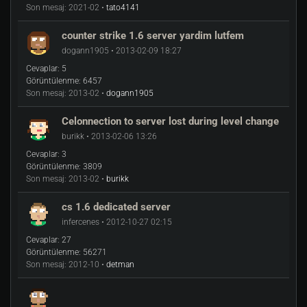
Son mesaj:
2021-02 •
tato4141
counter strike 1.6 server yardim lutfem
dogann1905 • 2013-02-09 18:27
Cevaplar:
5
Görüntülenme:
6457
Son mesaj:
2013-02 •
dogann1905
Celonnection to server lost during level change
burikk • 2013-02-06 13:26
Cevaplar:
3
Görüntülenme:
3809
Son mesaj:
2013-02 •
burikk
cs 1.6 dedicated server
infercenes • 2012-10-27 02:15
Cevaplar:
27
Görüntülenme:
56271
Son mesaj:
2012-10 •
detman