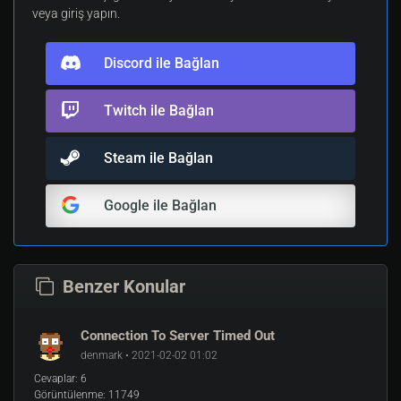
veya giriş yapın.
Discord ile Bağlan
Twitch ile Bağlan
Steam ile Bağlan
Google ile Bağlan
Benzer Konular
Connection To Server Timed Out
denmark • 2021-02-02 01:02
Cevaplar:
6
Görüntülenme:
11749