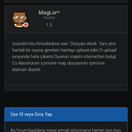
MagLor*
Novice
1.5
'sound/misc/knockedout.wav' Dosyası eksik. Yani yeni
haritalı bir oyuna girerken haritayı upload eder.O upload
sırasında hata çıkartır.Oyunun mapini internetten bulup
Cs klasörünün içerisine map dosyasının içerisine
atarsan düzelir.
Üye Ol veya Giriş Yap
Bu forum başlığına mesaj atmak istiyorsanız hemen üye olun