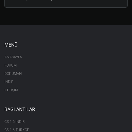
MENÜ
ANASAYFA
FORUM
DOKÜMAN
İNDİR
İLETİŞİM
BAĞLANTILAR
CS 1.6 INDIR
CS 1.6 TÜRKÇE