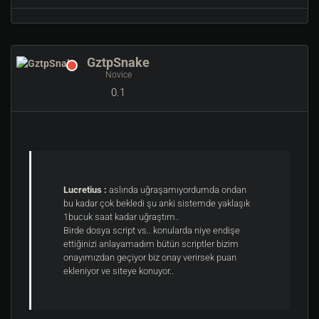
GztpSnake
Novice
0.1
Lucretius :
aslında uğraşamıyordumda ondan
bu kadar çok bekledi şu anki sistemde yaklaşık
1bucuk saat kadar uğraştım..
Birde dosya script vs.. konularda niye endişe
ettiğinizi anlayamadım bütün scriptler bizim
onayımızdan geçiyor biz onay verirsek puan
ekleniyor ve siteye konuyor..