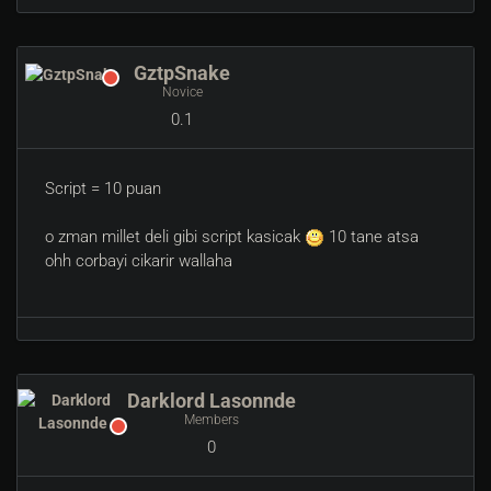
GztpSnake
Novice
0.1
Script = 10 puan
o zman millet deli gibi script kasicak
10 tane atsa
ohh corbayi cikarir wallaha
Darklord Lasonnde
Members
0