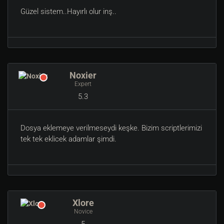
Güzel sistem..Hayırlı olur inş..
Noxier
Expert
5.3
Dosya eklemeye verilmeseydi keşke. Bizim scriptlerimizi
tek tek eklicek adamlar şimdi.
Xlore
Novice