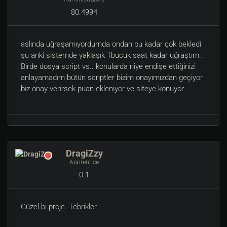
80.4994
aslında uğraşamıyordumda ondan bu kadar çok bekledi
şu anki sistemde yaklaşık 1bucuk saat kadar uğraştım..
Birde dosya script vs.. konularda niye endişe ettiğinizi
anlayamadım bütün scriptler bizim onayımızdan geçiyor
biz onay verirsek puan ekleniyor ve siteye konuyor..
DragiZzy
Apprentice
0.1
Güzel bi proje. Tebrikler.