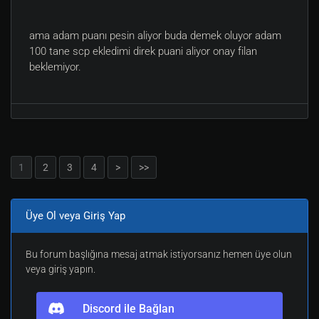
ama adam puanı pesin aliyor buda demek oluyor adam
100 tane scp ekledimi direk puani aliyor onay filan
beklemiyor.
1
2
3
4
>
>>
Üye Ol veya Giriş Yap
Bu forum başlığına mesaj atmak istiyorsanız hemen üye olun
veya giriş yapın.
Discord ile Bağlan