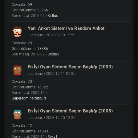
Cevaplar:
69
Görüntülenme:
53766
Son mesaj:
2016-07 •
Kellus
Yeni Anket Sistemi ve Random Anket
Lucretius • 2012-02-19 12:50
Cevaplar:
23
Görüntülenme:
18386
Son mesaj:
2012-02 •
Josiah
En İyi Oyun Sistemi Seçim Başlığı (2009)
Lucretius • 2009-12-11 07:35
Cevaplar:
20
Görüntülenme:
16322
Son mesaj:
2009-12 •
Superadminstratours
En İyi Oyun Sistemi Seçim Başlığı (2008)
Lucretius • 2008-12-25 12:20
Cevaplar:
12
Görüntülenme:
14883
Son mesaj:
2008-12 •
Sexy1