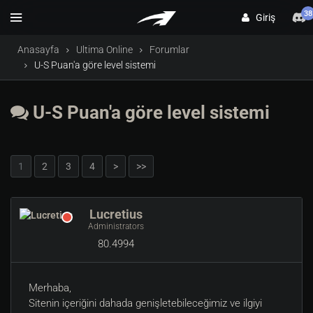
38
Giriş
Anasayfa
Ultima Online
Forumlar
U-S Puan'a göre level sistemi
U-S Puan'a göre level sistemi
1
2
3
4
>
>>
Lucretius
Administrators
80.4994
Merhaba,
Sitenin içeriğini dahada genişletebileceğimiz ve ilgiyi