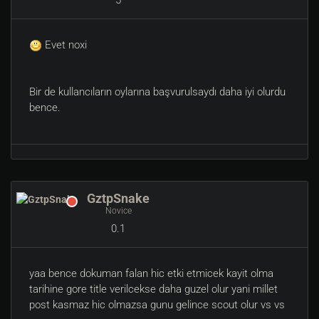
5
Evet noxi
Bir de kullancıların oylarına başvurulsaydı daha iyi olurdu
bence.
GztpSnake
Novice
0.1
yaa bence dokuman falan hic etki etmicek kayit olma
tarihine gore title verilcekse daha guzel olur yani millet
post kasmaz hic olmazsa gunu gelince scout olur vs vs