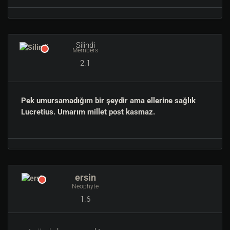
Silindi
Members
2.1
Pek umursamadığım bir şeydir ama ellerine sağlık
Lucretius. Umarım millet post kasmaz.
ersin
Neophyte
1.6