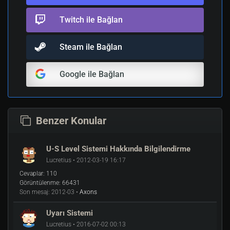
Twitch ile Bağlan
Steam ile Bağlan
Google ile Bağlan
Benzer Konular
U-S Level Sistemi Hakkında Bilgilendirme
Lucretius • 2012-03-19 16:17
Cevaplar:
110
Görüntülenme:
66431
Son mesaj:
2012-03 •
Axons
Uyarı Sistemi
Lucretius • 2016-07-02 00:13