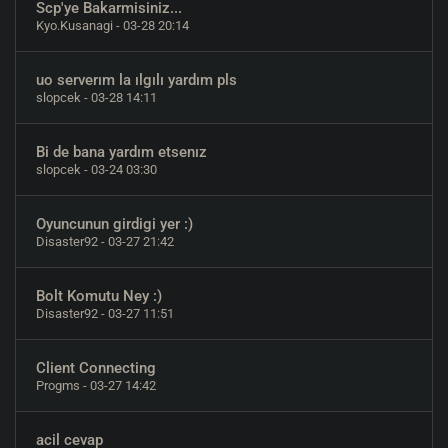
Scp'ye Bakarmisiniz...
Kyo.Kusanagi
- 03-28 20:14
uo serverım la ılgılı yardım pls
slopcek
- 03-28 14:11
Bi de bana yardım etsenız
slopcek
- 03-24 03:30
Oyuncunun girdigi yer :)
Disaster92
- 03-27 21:42
Bolt Komutu Ney :)
Disaster92
- 03-27 11:51
Client Connecting
Progms
- 03-27 14:42
acil cevap