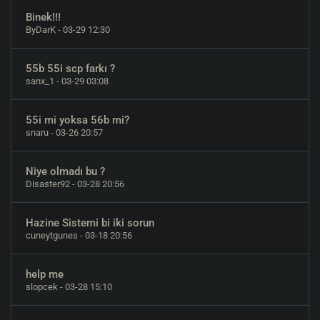
Binek!!!
ByDarK
- 03-29 12:30
55b 55i scp farkı ?
sanx_1
- 03-29 03:08
55i mi yoksa 56b mi?
snaru
- 03-26 20:57
Niye olmadı bu ?
Disaster92
- 03-28 20:56
Hazine Sistemi bi iki sorun
cuneytgunes
- 03-18 20:56
help me
slopcek
- 03-28 15:10