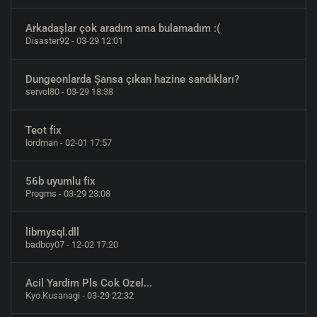
Arkadaşlar çok aradım ama bulamadım :(
Disaster92
- 03-29 12:01
Dungeonlarda Şansa çıkan hazine sandıkları?
servol80
- 03-29 18:38
Teot fix
lordman
- 02-01 17:57
56b uyumlu fix
Progms
- 03-29 23:08
libmysql.dll
badboy07
- 12-02 17:20
Acil Yardim Pls Cok Ozel...
Kyo.Kusanagi
- 03-29 22:32