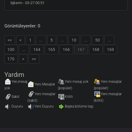
bjkerm
- 03-27 00:51
Görüntüleyenler: 0
<<
<
1
...
5
...
10
...
50
...
100
...
164
165
166
167
168
169
170
>
>>
Yardım
Yen,mesaj
Yeni mesaj yok
Yeni mesajlar
Yeni Mesajlar
yok
(popüler)
(popüler)
Yeni mesajlar
Yeni mesajlar
Sabit
Kilitli
(sabit)
(kilitli)
Duyuru
Yeni Duyuru
Başka bölüme taşı