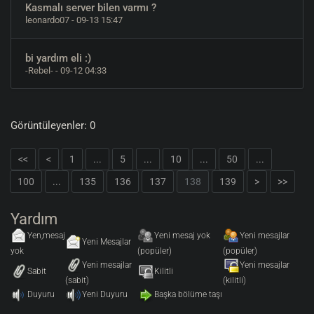
Kasmalı server bilen varmı ?
leonardo07
- 09-13 15:47
bi yardım eli :)
-Rebel-
- 09-12 04:33
Görüntüleyenler: 0
<<
<
1
...
5
...
10
...
50
...
100
...
135
136
137
138
139
>
>>
Yardım
Yen,mesaj
Yeni mesaj yok
Yeni mesajlar
Yeni Mesajlar
yok
(popüler)
(popüler)
Yeni mesajlar
Yeni mesajlar
Sabit
Kilitli
(sabit)
(kilitli)
Duyuru
Yeni Duyuru
Başka bölüme taşı