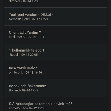
Slothere
- 09-14 17:03
Teot yeni version - Dikkat -
Nemesis[Berk]
- 07-17 17:21
Client Edit Yardim ?
anelka9999
- 09-14 21:01
1 kullanımlık teleport
-Rebel-
- 09-13 20:05
İnce Yazılı Dialog
ornitorenk
- 09-13 16:46
ev hakında Bakarmınız.
Borland
- 09-14 17:42
S.A Arkadaşlar bakarsanız sevinirim??
ahmet55555
- 09-12 12:35