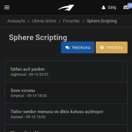
25
Giriş
Anasayfa
Ultima Online
Forumlar
Sphere Scripting
Sphere Scripting
Yeni Konu
Yeni Soru
lütfen acil yardım
nightsoul
- 09-15 20:57
Save sorunu
Smyrna!
- 09-14 18:55
Tailor vendor menusu ve dikis kutusu açılmıyor
Xazrael
- 09-15 15:03