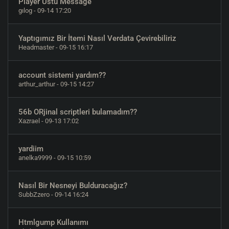
Player Ustu Message
gılog
- 09-14 17:20
Yaptıgımız Bir İtemi Nasıl Verdata Çevirebiliriz
Headmaster
- 09-15 16:17
account sistemi yardım??
arthur_arthur
- 09-15 14:27
56b ORjinal scriptleri bulamadım??
Xazrael
- 09-13 17:02
yardiim
anelka9999
- 09-15 10:59
Nasıl Bir Nesneyi Bulduracağız?
SubbZzero
- 09-14 16:24
Htmlgump Kullanımı