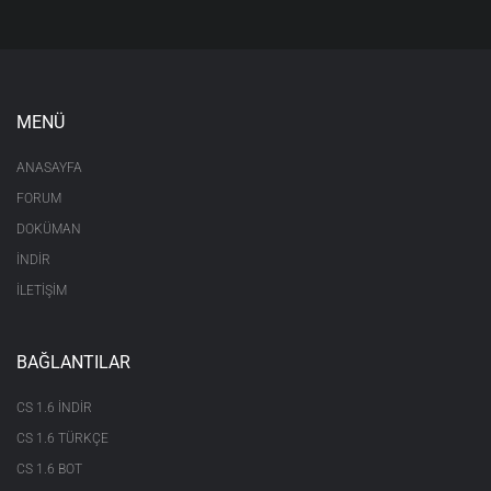
MENÜ
ANASAYFA
FORUM
DOKÜMAN
İNDİR
İLETİŞİM
BAĞLANTILAR
CS 1.6 INDIR
CS 1.6 TÜRKÇE
CS 1.6 BOT