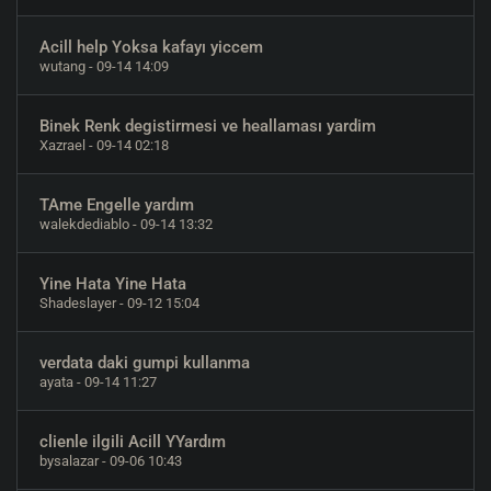
Acill help Yoksa kafayı yiccem
wutang
- 09-14 14:09
Binek Renk degistirmesi ve heallaması yardim
Xazrael
- 09-14 02:18
TAme Engelle yardım
walekdediablo
- 09-14 13:32
Yine Hata Yine Hata
Shadeslayer
- 09-12 15:04
verdata daki gumpi kullanma
ayata
- 09-14 11:27
clienle ilgili Acill YYardım
bysalazar
- 09-06 10:43