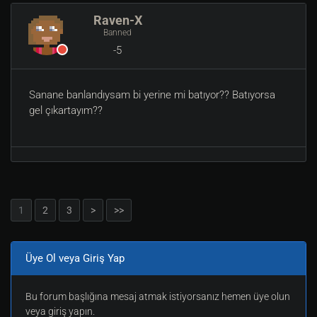
Raven-X
Banned
-5
Sanane banlandıysam bi yerine mi batıyor?? Batıyorsa
gel çıkartayım??
1
2
3
>
>>
Üye Ol veya Giriş Yap
Bu forum başlığına mesaj atmak istiyorsanız hemen üye olun
veya giriş yapın.