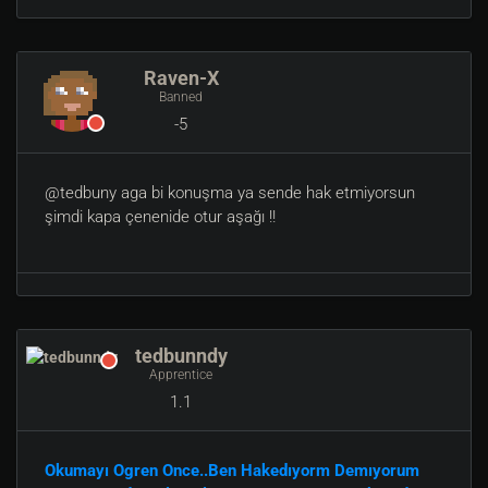
Raven-X
Banned
-5
@tedbuny aga bi konuşma ya sende hak etmiyorsun
şimdi kapa çenenide otur aşağı !!
tedbunndy
Apprentice
1.1
Okumayı Ogren Once..Ben Hakedıyorm Demıyorum