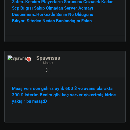
Zaten..Kendım Playerların Sorununu Cozucek Kadar
Scp Bılgısı Sahıp Olmadan Server Acmayı
Dusunmem..Herkezde Senın Ne Oldugunu
Bılıyor..Sıteden Neden Banlandıgını Falan..
Spawnsas
Master
3.1
Maaş verirsen geliriz aylık 600 $ ve avans olarakta
300 $ isterim.Benim gibi kaç server çökertmiş birine
yakışır bu maaş:D