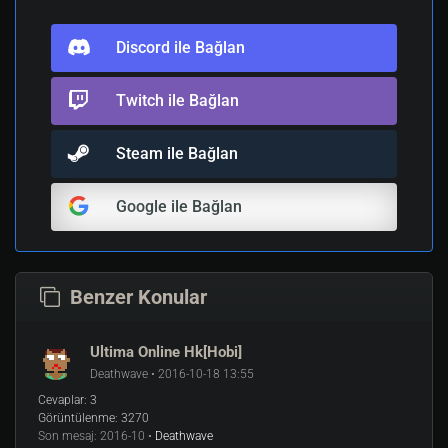
Discord ile Bağlan
Twitch ile Bağlan
Steam ile Bağlan
Google ile Bağlan
Benzer Konular
Ultima Online Hk[Hobi]
Deathwave • 2016-10-18 13:55
Cevaplar:
3
Görüntülenme:
3270
Son mesaj:
2016-10 •
Deathwave