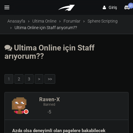
51
Giriş
Anasayfa
Ultima Online
Forumlar
Sphere Scripting
Ultima Online için Staff arıyorum??
Ultima Online için Staff
arıyorum??
1
2
3
>
>>
Raven-X
Banned
-5
Azda olsa deneyimli olan pagelere bakabilecek