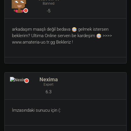
Banned
-5
arkadaşım maaşlı değil bedava
gelmek istersen
beklerim? Ultima Online serverı be kardeşim
>>>>
www.amateria-uo.tr.gg Bekleriz !
Nexima
Expert
6.3
İmzasındaki sunucu için (: