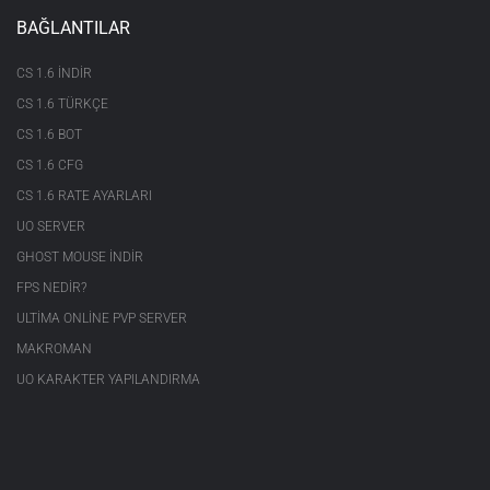
BAĞLANTILAR
CS 1.6 INDIR
CS 1.6 TÜRKÇE
CS 1.6 BOT
CS 1.6 CFG
CS 1.6 RATE AYARLARI
UO SERVER
GHOST MOUSE INDIR
FPS NEDIR?
ULTIMA ONLINE PVP SERVER
MAKROMAN
UO KARAKTER YAPILANDIRMA