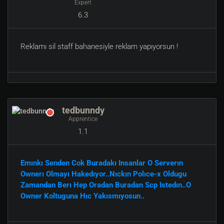
Expert
6.3
Reklamı sil staff bahanesiyle reklam yapıyorsun !
tedbunndy
Apprentice
1.1
Emınkı Senden Cok Buradakı Insanlar O Serverın
Ownerı Olmayı Hakedıyor..Nıckın Polıce-x Oldugu
Zamandan Berı Hep Oradan Buradan Scp Istedın..O
Owner Koltuguna Hıc Yakısmıyosun..