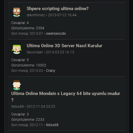
Shpere scripting ultima online?
drknthmxtc • 2013-07-12 16:44
Cevaplar:
4
Görüntülenme:
2594
Son mesaj:
2013-07 •
xwerswoodx
Ultima Online 3D Server Nasıl Kurulur
Secondart • 2013-03-23 16:15
Cevaplar:
9
Görüntülenme:
10002
Son mesaj:
2013-03 •
Crany
Ultima Online Mondain s Legacy 64 bite uyumlu mudur
?
felixx68 • 2012-11-24 23:25
Cevaplar:
3
Görüntülenme:
2233
Son mesaj:
2012-11 •
felixx68