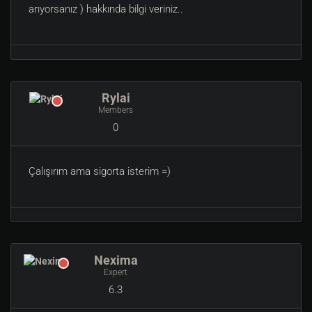
arıyorsanız ) hakkında bilgi veriniz..
Rylai
Members
0
Çalışırım ama sigorta isterim =)
Nexima
Expert
6.3