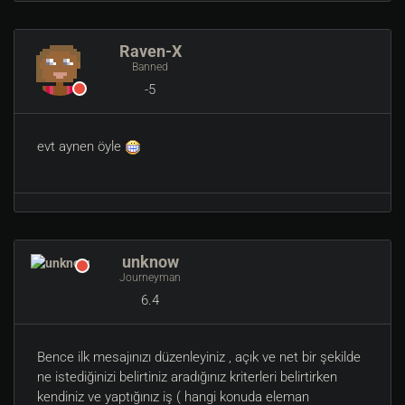
Raven-X
Banned
-5
evt aynen öyle
unknow
Journeyman
6.4
Bence ilk mesajınızı düzenleyiniz , açık ve net bir şekilde
ne istediğinizi belirtiniz aradığınız kriterleri belirtirken
kendiniz ve yaptığınız iş ( hangi konuda eleman