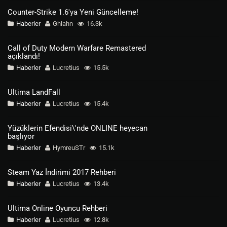
Counter-Strike 1.6'ya Yeni Güncelleme!
Haberler
Ghlahn
16.3k
Call of Duty Modern Warfare Remastered
açıklandı!
Haberler
Lucretius
15.5k
Ultima LandFall
Haberler
Lucretius
15.4k
Yüzüklerin Efendisi\'nde ONLINE heyecan
başlıyor
Haberler
HymreuSTr
15.1k
Steam Yaz İndirimi 2017 Rehberi
Haberler
Lucretius
13.4k
Ultima Online Oyuncu Rehberi
Haberler
Lucretius
12.8k