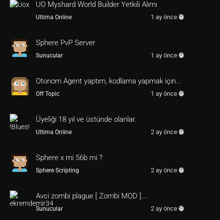
Criminal Uo Mage Alisveris

UO Myshard World Builder Yetkili Alımı
1 ay önce
Ultima Online
90
 lik reg

blank scroll

full spellbook

Sphere PvP Server
Geri

1 ay önce
Sunucular
[
dialog
d_amage
button
]

Onbutton=
0
Otonom Agent yaptım, kodlama yapmak için...
src.sysmessage Bisey almadiniz.

1 ay önce
Off Topic
On=
1
SRC.NEWITEM i_rune_marker

SRC.ACT.BOUNCE

Üyeliği 18 yıl ve üstünde olanlar.
attr 
00004
2 ay önce
Ultima Online
return
1
endif

Sphere x mi 56b mi ?
On=
2
SRC.NEWITEM i_magic_reg90

2 ay önce
Sphere Scripting
SRC.ACT.BOUNCE

attr 
00004
Avci zombi plague [ Zombi MOD ]...
return
1
endif

2 ay önce
Sunucular