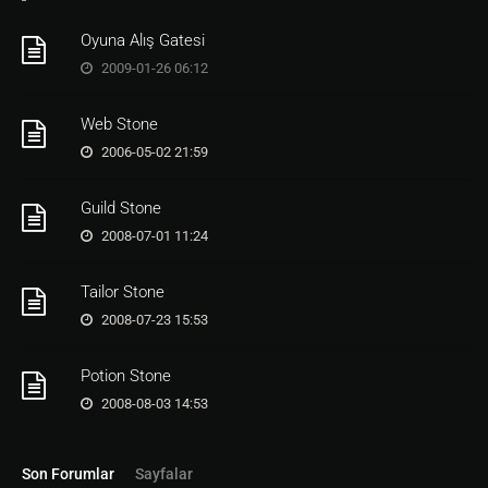
endif

Oyuna Alış Gatesi
On=
7
2009-01-26 06:12
src.dialog d_abowyer

endif

Web Stone
On=
8
2006-05-02 21:59
src.dialog d_acarpenter

endif

Guild Stone
On=
9
src.dialog d_aprovis

2008-07-01 11:24
endif

Tailor Stone
On=
10
src.sysmessage Bisey almadiniz

2008-07-23 15:53
endif

---------------------------------------------
Potion Stone
----------------------------------
2008-08-03 14:53
---------------------------------------------
----------------------------------
---------------------------------------------
----------------------------------
Son Forumlar
Sayfalar