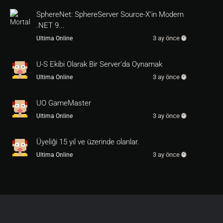
On=
3
SRC.NEWITEM i_scroll_blank

SphereNet: SphereServer Source-X'in Modern
SRC.ACT.BOUNCE

.NET 9...
attr 
00004
return
1
3 ay önce
Ultima Online
endif

U-S Ekibi Olarak Bir Server'da Oynamak
On=
4
SRC.NEWITEM i_full_spellbook

3 ay önce
Ultima Online
SRC.ACT.BOUNCE

attr 
00004
return
1
UO GameMaster
endif

3 ay önce
Ultima Online
On=
5
Üyeliği 15 yıl ve üzerinde olanlar.
return
1
endif

3 ay önce
Ultima Online
---------------------------------------------
-------------------------------------
---------------------------------------------
-------------------------------------
---------------------------------------------
-------------------------------------