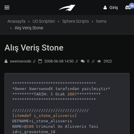
46
Giriş
Anasayfa
UO Scriptleri
Sphere Scripts
Items
Alış Veriş Stone
Alış Veriş Stone
xwerswoodx
2008-06-08 14:50
0
2922
***********************************

*Owner XwerswoodX tarafından yazılmıştı
r
*

*********TARİ
H
: 
5
 Ocak 
2007
**********

***********************************

////////////////////////////////

[
itemdef
i_stone_alisveris
]

DEFNAME=i_stone_alisveris

NAME=@
180
 Criminal Uo Alisveris Tasi

id=i_gravestone_18
