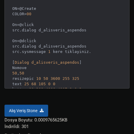
ON=@Create

COLOR=
00
On=@click

src.dialog d_alisveris_aspendos

On=@dclick

src.dialog d_alisveris_aspendos

src.sysmessage 
1
 kere tiklayiniz.

[
Dialog
d_alisveris_aspendos
]

50
,
50
resizepic 
10
50
3600
255
325
text 
25
68
105
0
0
button 
30
100
4006
4007
1
0
1
text 
60
100
0492
1
button 
30
125
4006
4007
1
0
2
text 
60
125
0492
2
Alış Veriş Stone
button 
30
150
4006
4007
1
0
3
text 
60
150
0492
3
Dosya Boyutu: 0.0009765625KB
button 
30
175
4006
4007
1
0
4
İndirildi: 301
text 
60
175
0492
4
button 
30
200
4006
4007
1
0
5