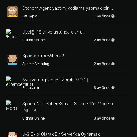
Otonom Agent yaptım, kodlama yapmak için...
1 ay önce
Off Topic
Üyeliği 18 yıl ve üstünde olanlar.
2 ay önce
Ultima Online
Sphere x mi 56b mi ?
2 ay önce
Sphere Scripting
Avci zombi plague [ Zombi MOD ]...
3 ay önce
Sunucular
SphereNet: SphereServer Source-X'in Modern
.NET 9...
3 ay önce
Ultima Online
U-S Ekibi Olarak Bir Server'da Oynamak