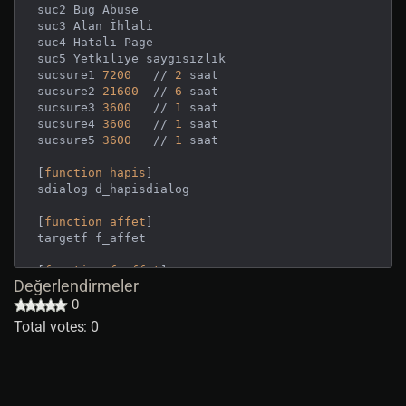
suc2 Bug Abuse

suc3 Alan İhlali

suc4 Hatalı Page

suc5 Yetkiliye saygısızlık

sucsure1 
7200
	// 
2
 saat

sucsure2 
21600
	// 
6
 saat

sucsure3 
3600
	// 
1
 saat

sucsure4 
3600
	// 
1
 saat

sucsure5 
3600
	// 
1
 saat

[
function
hapis
]

sdialog d_hapisdialog

[
function
affet
]

targetf f_affet

[
function
f_affet
]
Değerlendirmeler
if
 (<argo.restest 
1
 i_jailcik>)

argo.findid.i_jailcik.timer 
0
1
endif

Total votes: 0
[
dialog
d_hapisdialog
0
,
0
nomove

resizepic 
0
0
9400
300
250