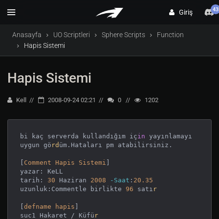
43
Giriş
Anasayfa
UO Scriptleri
Sphere Scripts
Function
Hapis Sistemi
Hapis Sistemi
Kell
2008-09-24 02:21
0
1202
bi kaç serverda kullandığım iç
in
 yayınlamayı 
uygun gö
rd
üm.Hataları pm atabilirsiniz.

[
Comment
Hapis
Sistemi
]

yazar: KeLL

tarih: 
30
 Haziran 
2008
-Saat
:
20.35
uzunluk:Commentle birlikte 
96
 satı
r
[
defname
hapis
]

suc1 Hakaret / Küfü
r