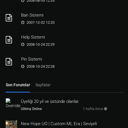
2008-08-05 12:33
msg_er [<
tag0.sucu
>]

endif

Ban Sistemi
return
1
2007-12-02 12:20
return
1
Help Sistemi
return
1
2008-10-24 22:29
return
1
on=@spellcast

Pin Sistemi
return
1
2008-10-24 22:28
on=@skillstart

src.action 
-1
return
1
Son Forumlar
Sayfalar
on=@itemdclick

return
1
Üyeliği 20 yıl ve üstünde olanlar.
on=@death

timerf 
1
,resurrect
1 hafta önce
Ultima Online
New Hope UO | Custom ML Era | Seviyeli