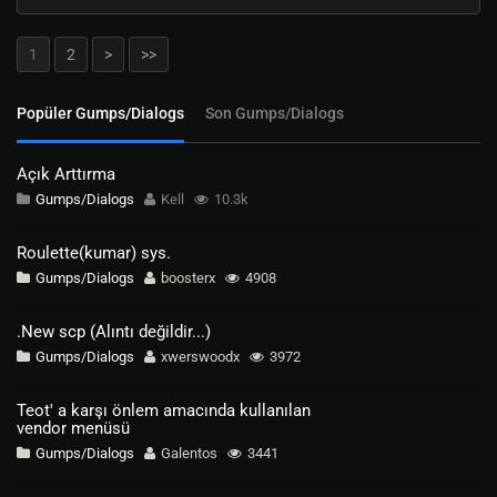
1
2
>
>>
Popüler Gumps/Dialogs
Son Gumps/Dialogs
Açık Arttırma
Gumps/Dialogs
Kell
10.3k
Roulette(kumar) sys.
Gumps/Dialogs
boosterx
4908
.New scp (Alıntı değildir...)
Gumps/Dialogs
xwerswoodx
3972
Teot' a karşı önlem amacında kullanılan
vendor menüsü
Gumps/Dialogs
Galentos
3441