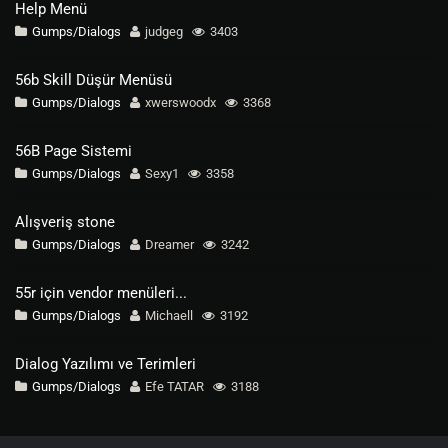
Help Menü
Gumps/Dialogs
judgeg
3403
56b Skill Düşür Menüsü
Gumps/Dialogs
xwerswoodx
3368
56B Page Sistemi
Gumps/Dialogs
Sexy1
3358
Alışveriş stone
Gumps/Dialogs
Dreamer
3242
55r için vendor menüleri...
Gumps/Dialogs
Michaell
3192
Dialog Yazılımı ve Terimleri
Gumps/Dialogs
Efe TATAR
3188