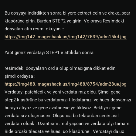
Bu dosyayı indirdikten sonra bi yere extract edin ve drake_bear
klasörüne girin. Burdan STEP2 ye girin. Ve oraya Resimdeki
dosyaları atıp resmi okuyun ::
https://img142.imageshack.us/img142/7539/adm15kd.jpg
Yaptıgımız verdatayı STEP1 e attıkdan sonra
resimdeki dosyaların ord a olup olmadıgına dikkat edin.
şimdi ordaysa :
https://img488.imageshack.us/img488/8754/adm28ue.jpg
Verdatayı patchledik ve yeni verdata mız oldu. Şimdi gene
step2 klasörüne bu verdatamızı tiledatamızı ve hues dosyamızı
buraya atıyoz ve gene avatar.exe ye tıklıyoz. Bekliyoz gene
verdata.srv oluşmasını. Oluşunca bu tekrardan senin asıl
verdatan olcak . Uzantısını .mul yapcan ve verdata olyı tamam.
Bide ordaki tiledata ve huesi uo klasörüne . Verdatayı da uo