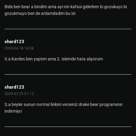
Bide ben bear a bindim ama ayi nin kafasi giderken bi gozukuyo bi
gozukmuyo ben de anlamdadim bu isi
shard123
2009-04-18 14:08
S.a Kardes ben yaptım ama 2. islemde hata alıyorum
shard123
2009-03-25 01:13
S.a beyler sunun normal linkini verseniz drake bear programının
indirmiyo