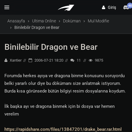
48
Giriş
Anasayfa
Ultima Online
Doküman
Mul Modifie
Binilebilir Dragon ve Bear
Binilebilir Dragon ve Bear
Xantier
2006-07-21 18:20
11
9875
Forumda herkes ayıya ve dragona binme konusunu soruyordu
belki yararlı olur diye bu dökümanı size anlatmak istiyorum.
Burda kısa görünsede bütün bilgiyi resim dosyalarına koydum.
İlk başka ayı ve dragona binmek için bi dosya var hemen
verelim
https://rapidshare.com/files/13847201/drake_bear.rar.html