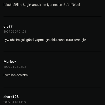
[blue][b]Eline Saglık ancak inmiyor neden :S[/b][/blue]
efe97
2009-06-09 21:03
eyw abicim çok güsel yapmıuşın oldu sana 1000 kere tşkr
Marlock
2009-04-22 22:02
Eyvallah denizim!
shard123
2009-04-18 14:09