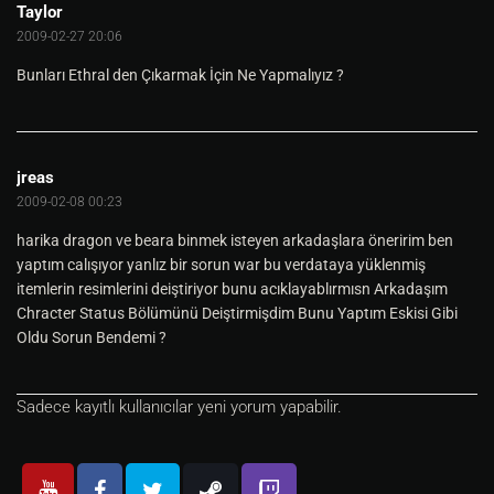
Taylor
2009-02-27 20:06
Bunları Ethral den Çıkarmak İçin Ne Yapmalıyız ?
jreas
2009-02-08 00:23
harika dragon ve beara binmek isteyen arkadaşlara öneririm ben
yaptım calışıyor yanlız bir sorun war bu verdataya yüklenmiş
itemlerin resimlerini deiştiriyor bunu acıklayablırmısn Arkadaşım
Chracter Status Bölümünü Deiştirmişdim Bunu Yaptım Eskisi Gibi
Oldu Sorun Bendemi ?
Sadece kayıtlı kullanıcılar yeni yorum yapabilir.