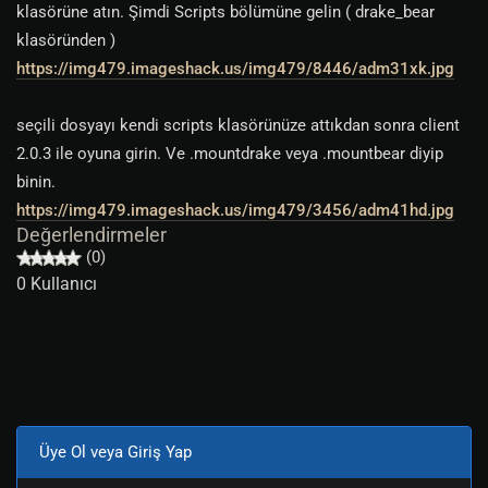
klasörüne atın. Şimdi Scripts bölümüne gelin ( drake_bear
klasöründen )
https://img479.imageshack.us/img479/8446/adm31xk.jpg
seçili dosyayı kendi scripts klasörünüze attıkdan sonra client
2.0.3 ile oyuna girin. Ve .mountdrake veya .mountbear diyip
binin.
https://img479.imageshack.us/img479/3456/adm41hd.jpg
Değerlendirmeler
(0)
0 Kullanıcı
Üye Ol veya Giriş Yap