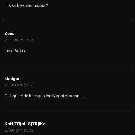
link kırık yenilermisiniz ?
Zenci
2011-05-25 15:36
Link Patlak
kkulgan
2010-03-30 22:53
Çok güzel de binekten inmiyor bi el atsan ....
KoN[TR]oL-S[TR]iKe
2009-12-11 06:32