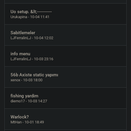
Uo setup. &lt;----------
Urukapina
- 10-04 11:41
Sabitlemeler
LJFerralinLJ
- 10-04 12:02
info menu
LJFerralinLJ
- 10-03 23:16
56b Axiste static yapımı
xenox
- 10-03 18:00
fishing yardim
diemo17
- 10-03 14:27
Warlock?
MtHan
- 10-01 18:49