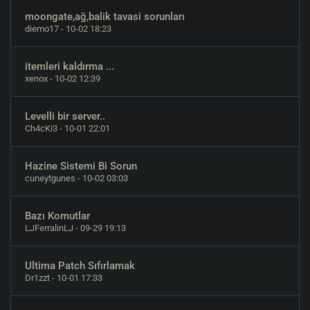
moongate,ağ,balik tavasi sorunları
diemo17
- 10-02 18:23
itemleri kaldırma ...
xenox
- 10-02 12:39
Levelli bir server..
Ch4cKi3
- 10-01 22:01
Hazine Sistemi Bi Sorun
cuneytgunes
- 10-02 03:03
Bazı Komutlar
LJFerralinLJ
- 09-29 19:13
Ultima Patch Sıfırlamak
Dr1zzt
- 10-01 17:33