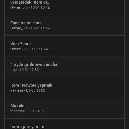
verdatadaki itemler...
Owner_Jin
- 10-01 15:42
Funcion sd Hata
Owner_Jin
- 10-01 14:29
War/Peace
Owner_Jin
- 09-29 19:43
1 aydır girilmeyen accler.
Imp
- 10-01 12:36
İtem'i Newbie yapmak
kskleee
- 09-30 18:03
Mesela..
bloodxxx
- 09-19 13:25
moongate yardim