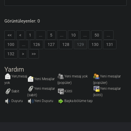
Görüntüleyenler: 0
<<
<
1
...
5
...
10
...
50
...
100
...
126
127
128
129
130
131
132
>
>>
Yardım
Yen,mesaj
Yeni mesaj yok
Yeni mesajlar
Yeni Mesajlar
yok
(popüler)
(popüler)
Yeni mesajlar
Yeni mesajlar
Sabit
Kilitli
(sabit)
(kilitli)
Duyuru
Yeni Duyuru
Başka bölüme taşı