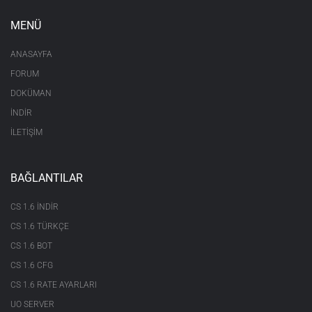
MENÜ
ANASAYFA
FORUM
DOKÜMAN
İNDİR
İLETİŞİM
BAĞLANTILAR
CS 1.6 INDIR
CS 1.6 TÜRKÇE
CS 1.6 BOT
CS 1.6 CFG
CS 1.6 RATE AYARLARI
UO SERVER