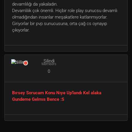
devamlılığı da yakaladın.
Devamlılık çok önemli. Hiçbir role play sunucsu devamlı
olmadığından insanlar meşakatlere katlanmıyorlar.
Giriyorlar bir pvp sunucusuna, orta çağ cs oynayıp
çıkıyorlar.
Silindi
Members
0
Bırsey Sorucam Konu Nıye Up'landı Kel alaka
Gundeme Gelmıs Bence :S