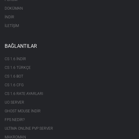
DOKÜMAN
İNDİR
İLETİŞİM
BAĞLANTILAR
CS 1.6 INDIR
CS 1.6 TÜRKÇE
CS 1.6 BOT
CS 1.6 CFG
CS 1.6 RATE AYARLARI
UO SERVER
GHOST MOUSE INDIR
FPS NEDIR?
ULTIMA ONLINE PVP SERVER
MAKROMAN