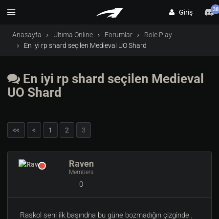
38
Giriş
Anasayfa
Ultima Online
Forumlar
Role Play
En iyi rp shard seçilen Medieval UO Shard
En iyi rp shard seçilen Medieval
UO Shard
<<
<
1
2
3
Raven
Members
0
Raskol seni ilk başındna bu güne bozmadığın çizginde ,