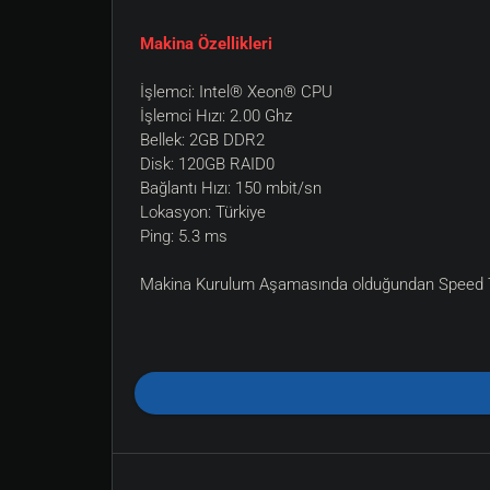
Makina Özellikleri
İşlemci: Intel® Xeon® CPU
İşlemci Hızı: 2.00 Ghz
Bellek: 2GB DDR2
Disk: 120GB RAID0
Bağlantı Hızı: 150 mbit/sn
Lokasyon: Türkiye
Ping: 5.3 ms
Makina Kurulum Aşamasında olduğundan Speed T
Bleeding
Swordsmanship yeteneginizin 98 den büyük olmasi t
Yara açtiginiz taktirde poison etkisi kadar, yara zara