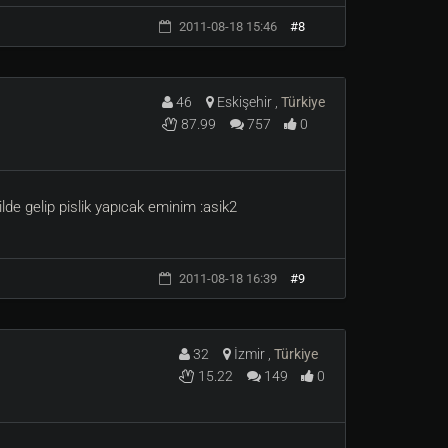
uildinizinde puani düşecektir. .istatistik ve
2011-08-18 15:46
#8
46
Eskişehir ,
Türkiye
87.99
757
0
de gelip pislik yapıcak eminim :asik2
2011-08-18 16:39
#9
32
İzmir ,
Türkiye
15.22
149
0