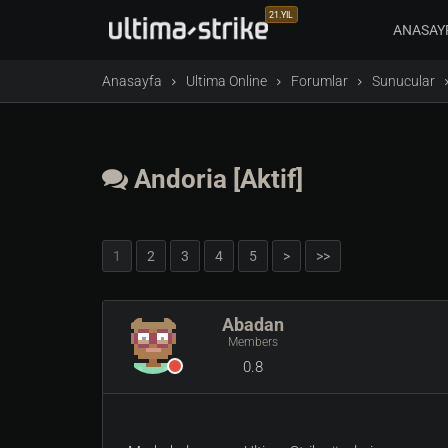
21.YIL
ANASAY
Anasayfa
Ultima Online
Forumlar
Sunucular
Andoria [Aktif]
1
2
3
4
5
>
>>
Abadan
Members
0.8