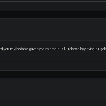
eklenecektir ve Guildiniz siralamada yukselecektir, siz her öldüğünüzde g
ana sayfamızdanda her 30 dakikada bir güncellenerek takip edebilirsiniz.
ilerek, Cove şehrini 1 hafta boyunca kazanacaktır.
alanında duracaktır.
hipleri ödüllerine kavuşabilirler.
iyorum.Abadan'a güveniyorum ama bu tilki roberte hayır yine bir şekil
silinip, sahiplerine tekrar verilecektir.
rsiniz.
r guildede girdiğinizde anda aktarilmaktadir.
yuncuları kimler ?