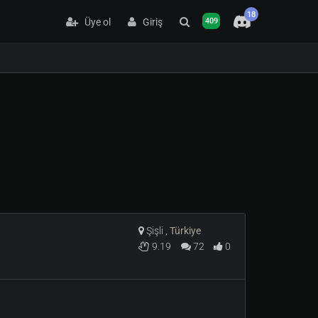
18
Üye ol
Giriş
409
Şişli ,
Türkiye
9.19
72
0