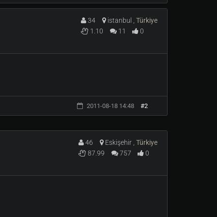
34
istanbul ,
Türkiye
1.10
11
0
etenegini otomatik olarak aktif etmis Olursunuz.
2011-08-18 14:48
#2
olarak stamini emecek hemde armoruna ciddi
46
Eskişehir ,
Türkiye
87.99
757
0