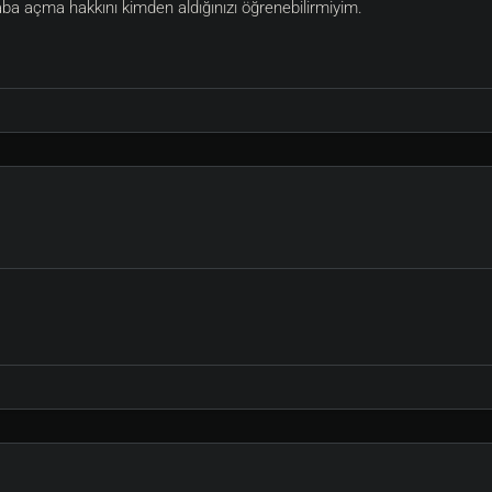
aba açma hakkını kimden aldığınızı öğrenebilirmiyim.
usturmak için sihirli sözler ile ruhani dunyadan yardim isteme yetenegid
ktir, Gelistirebilmek icin ruhani dunya tedavisi ile kendinizi surekli te
ndinizi gelistirebilirsiniz.
 seviyeye ulastigi taktirde , 1 saniye freezetime, 7sn delay, 30 saniyede
Sunucuda Bulunan Sistemler