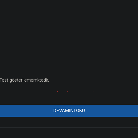
est gösterilememktedir.
Sunucuda Bulunan Bonuslar
DEVAMINI OKU
aktirde elinize aldiginiz katana. Bleed yani yara açma sisteminiz otom
ri alir karsi taraf.