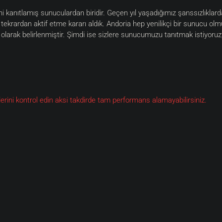
ni kanıtlamış sunuculardan biridir. Geçen yıl yaşadığımız şanssızlıkl
tekrardan aktif etme kararı aldık. Andoria hep yenilikçi bir sunucu ol
larak belirlenmiştir. Şimdi ise sizlere sunucumuzu tanıtmak istiyoruz
lerini kontrol edin aksi takdirde tam performans alamayabilirsiniz.