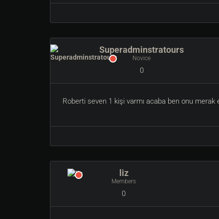
Guildler için, sizin kazandığınız puan guildinizede 
.guildliste komutlarıyla görebileceğiniz listeleri 
1. Olan guild Her hafta sonunda tekrar kontrol ed
1. Olan oyuncunun heykeli 1 hafta boyunca pazar 
Superadminstratours
Novice
0
Her hafta sonu yapılacak ödül merasiminde, ödül sa
Guildler ilgili önemli değişiklikler !!
Roberti seven 1 kişi varmı acaba ben onu merak ed
Bu Düzenlemede, Sunucumuzda kurulan tüm guildler 
Tüm Guildler 100 puandan başlayacaktır.
Artık guildlere sadece 30 kişi alabilirsiniz.
30 dakikada bir guildden çıkabilir,yeni guilde girebili
Guilde girdiğinizde kazanmış olduğunuz tüm puanla
liz
Members
Tüm istatistikleri sitemizden takip edebilirsiniz.
0
Bakalım Efsane Andorianın en iyi guildi ve en iyi o