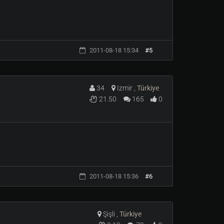
2011-08-18 15:34
#5
ir.
davi etmeniz gereklidir.
34
Izmir ,
Türkiye
21.50
165
0
 tekrar yapabilme özelligi aktif olmaktadir.
2011-08-18 15:36
#6
Şişli ,
Türkiye