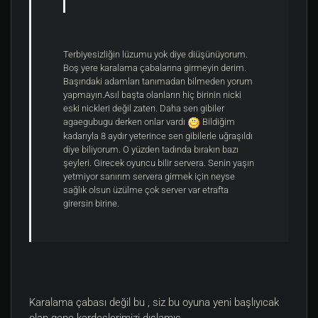
Terbiyesizliğin lüzumu yok diye diüşünüyorum.
Boş yere karalama çabalarına girmeyin derim.
Başındaki adamları tanımadan bilmeden yorum
yapmayın.Asıl başta olanların hiç birinin nicki
eski nickleri değil zaten. Daha sen gibiler
agaegubugu derken onlar vardı
Bildiğim
kadarıyla 8 aydır yeterince sen gibilerle uğraşıldı
diye biliyorum. O yüzden tadında bırakın bazı
şeyleri. Girecek oyuncu bilir servera. Senin yaşın
yetmiyor sanırım servera girmek için neyse
sağlık olsun üzülme çok server var etrafta
girersin birine.
Karalama çabası değil bu , siz bu oyuna yeni başlıyıcak
olan genç kardeşlerimizi dışlamış