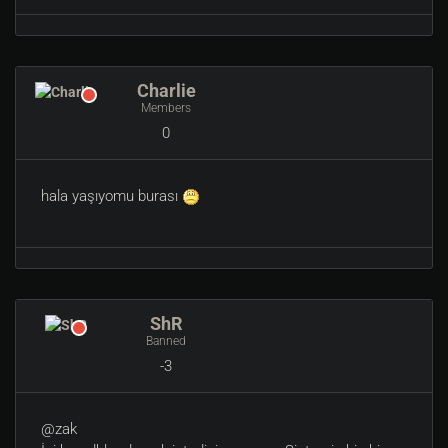
Charlie
Members
0
hala yaşıyomu burası
ShR
Banned
-3
@zak