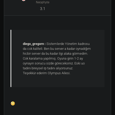
Neophyte
3.1
diego_gregorn :
Sistemlerde Yönetim kadrosu
da cok kaliteli. Ben bu server a kadar oynadığım
hicbir server da bu kadar ilgi alaka görmedim.
Cok karalama yapılmış. Oyuna girin 1-2 ay
oynayın sonucu sizde göreceksiniz. Eski uo
tadını bireysel rp tadını alıyorsunuz.
Teşekkür ederim Olympus Ailesi.