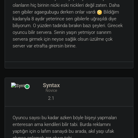
olanların hiç birinin nicki eski nickleri değil zaten. Daha
sen gibiler agaegubugu derken onlar vardı
Bildiğim
kadarıyla 8 aydır yeterince sen gibilerle uğraşıldı diye
biliyorum. O yüzden tadında bırakın bazı şeyleri. Girecek
oyuncu bilir servera. Senin yaşın yetmiyor sanırım
servera girmek için neyse sağlık olsun üzülme çok
server var etrafta girersin birine.
Syntax
Novice
2.1
Oyuncu sayısı bu kadar azken böyle bişeyi yapmaları
enteresan ama kendileri bilir tabi. Burda reklamını
yaptığın için o lafım sanaydı bu arada, akıl yaşı ufak