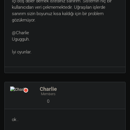
İçi boş dbler demek istediniz sanırım. Sistemin hiç bir
kullanıcıdan veri çekmemektedir. Uğraşılan işlerde
sanırım sizin boyunuz kısa kaldığı için bir problem
gözükmüyor.
@Charlie
Ugugguh.
İyi oyunlar.
Charlie
Members
0
ok .