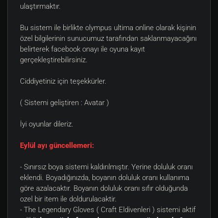
ulaştırmaktır.
Bu sistem ile birlikte olympus ultima online olarak kişinin
özel bilgilerinin sunucumuz tarafından saklanmayacağını
belirterek facebook onayı ile oyuna kayıt
gerçekleştirebilirsiniz.
Ciddiyetiniz için teşekkürler.
( Sistemi geliştiren : Avatar )
İyi oyunlar dileriz.
Eylül ayı güncellemeri:
- Sınırsız boya sistemi kaldırılmıştır. Yerine doluluk oranı
eklendi. Boyadığınızda, boyanın doluluk oranı kullanıma
göre azalacaktır. Boyanın doluluk oranı sıfır olduğunda
ozel bir item ile doldurulacaktir.
- The Legendary Gloves ( Craft Eldivenleri ) sistemi aktif