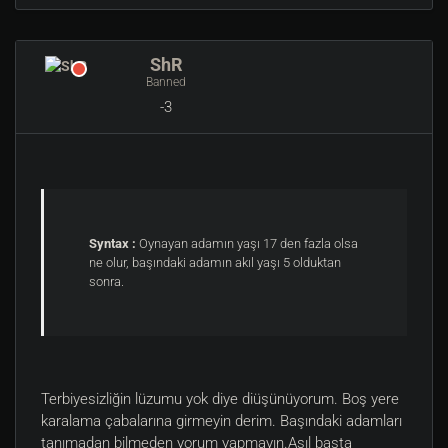
engellenmiştir. ( Genel olarak sistemin amacı eski
sistemden eksra olarak sayfa sayısının 5 e çıkması ve 8
sayfaya kadar upgrade yapılabilmesidir. Bu nedenle
ShR
Banned
runebook kullanımına limit getirilmiştir.)
-Graveyard Activity güncellemesi : Npcler
-3
kolaylaştırılmıştır, bekleme süresi 10 saniye'ye
indirilmiştir. Britain mezarlıktan sonra, Vesper
mezarlığada koyulmuştur.
- Facebook Entegrasyon sistemi aktif edildi. (Oyuna
kayıtlar 17 yaş ve üzeri facebook üzerinden
yapılabilinecek.)
Syntax :
Oynayan adamın yaşı 17 den fazla olsa
ne olur, başındaki adamın akıl yaşı 5 olduktan
Bu konu ShR tarafından düzenlendi(2012-09-13 15:34, 13
sonra.
yıl önce)
Terbiyesizliğin lüzumu yok diye diüşünüyorum. Boş yere
karalama çabalarına girmeyin derim. Başındaki adamları
tanımadan bilmeden yorum yapmayın.Asıl başta