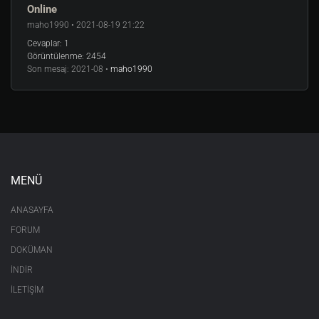
Online
maho1990 • 2021-08-19 21:22
Cevaplar:
1
Görüntülenme:
2454
Son mesaj:
2021-08 •
maho1990
MENÜ
ANASAYFA
FORUM
DOKÜMAN
İNDİR
İLETİŞİM