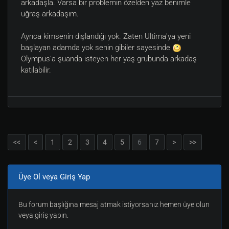
arkadaşla. Varsa bir problemin özelden yaz benimle
uğraş arkadaşım.
Ayrıca kimsenin dışlandığı yok. Zaten Ultima'ya yeni
başlayan adamda yok senin gibiler sayesinde
Olympus'a şuanda isteyen her yaş grubunda arkadaş
katılabilir.
<<
<
1
2
3
4
5
6
7
>
>>
Üye Ol veya Giriş Yap
Bu forum başlığına mesaj atmak istiyorsanız hemen üye olun
veya giriş yapın.