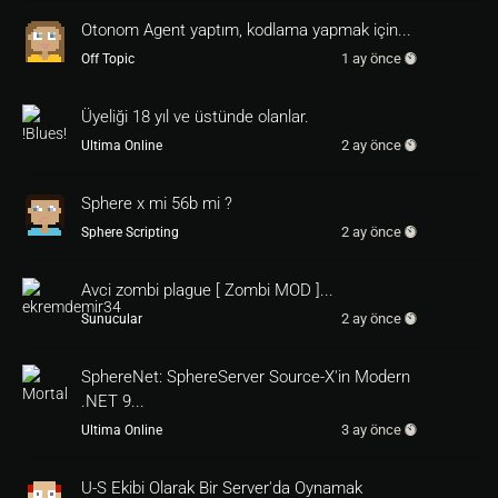
Otonom Agent yaptım, kodlama yapmak için...
1 ay önce
Off Topic
Üyeliği 18 yıl ve üstünde olanlar.
2 ay önce
Ultima Online
Sphere x mi 56b mi ?
2 ay önce
Sphere Scripting
Avci zombi plague [ Zombi MOD ]...
2 ay önce
Sunucular
SphereNet: SphereServer Source-X'in Modern
.NET 9...
3 ay önce
Ultima Online
U-S Ekibi Olarak Bir Server'da Oynamak