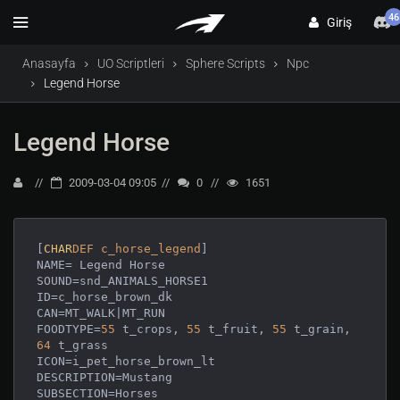
46
Giriş
Anasayfa
UO Scriptleri
Sphere Scripts
Npc
Legend Horse
Legend Horse
2009-03-04 09:05
0
1651
[
CHAR
DEF
c_horse_legend
] 

NAME= Legend Horse

SOUND=snd_ANIMALS_HORSE1

ID=c_horse_brown_dk

CAN=MT_WALK|MT_RUN

FOODTYPE=
55
 t_crops, 
55
 t_fruit, 
55
 t_grain, 
64
 t_grass

ICON=i_pet_horse_brown_lt

DESCRIPTION=Mustang

SUBSECTION=Horses 
