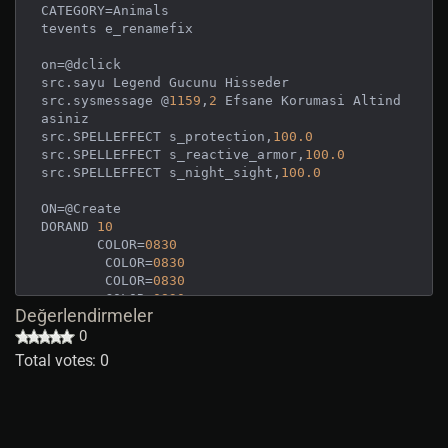
CATEGORY=Animals 

tevents e_renamefix

on=@dclick

src.sayu Legend Gucunu Hisseder

src.sysmessage @
1159
,
2
 Efsane Korumasi Altind
asiniz

src.SPELLEFFECT s_protection,
100.0
src.SPELLEFFECT s_reactive_armor,
100.0
src.SPELLEFFECT s_night_sight,
100.0
ON=@Create

DORAND 
10
       COLOR=
0830
        COLOR=
0830
        COLOR=
0830
        COLOR=
0830
Değerlendirmeler
        COLOR=
0830
0
        COLOR=
0830
        COLOR=
0810
Total votes: 0
	COLOR=
0810
        COLOR=
0810
        COLOR=
0810
        COLOR=
0810