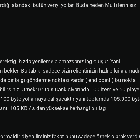
diği alandaki bütün veriyi yollar. Buda neden Multi lerin siz
erektiği hızda yenileme alamazsanız lag oluşur. Yani
in bekler. Bu tabiki sadece sizin clientinizin hızlı bilgi alamadı
da bir bilgi gönderme noktası vardır ( end point ) bu nokta
ilirsiniz. Örnek: Britain Bank civarında 100 item ve 50 playe
 2100 byte yollamaya çalışacaktır yani toplamda 105.000 byt
lantı 105 KB / s dan yüksekse herhangi bir lag
normaldir diyebilirsiniz fakat bunu sadece örnek olarak verd