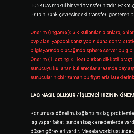
105KB/s makul bir veri transfer hızıdır. Fakat
Britain Bank çevresindeki transferi gösteren bir
Önerim (Ingame ): Sık kullanılan alanlara, onlar
pvp alanı yapacaksanız yapın daha sonra stati
bilgisyarında olacağında sphere server bu gibi
Önerim ( Hosting ): Host alırken dikkatli araştı
sunucuyu kullanan kullanıcılar arasında paylaşt
sunucular hiçbir zaman bu fiyatlarla istekleriniz
LAG NASIL OLUŞUR / İŞLEMCİ HIZININ ÖNEM
Konumuza dönelim, bağlantı hız lag problemleri
lag yapar fakat bundan başka nedenlerde vardı
düşen görevleri vardır. Mesela world üstündeki