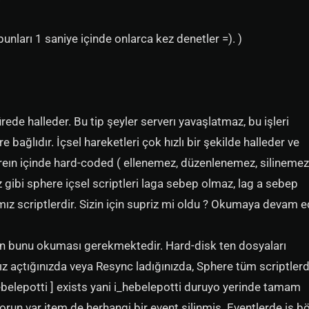
unları 1 saniye içinde onlarca kez denetler =). )
ede halleder. Bu tip şeyler serverı yavaşlatmaz, bu işleri
 bağlıdır. İçsel hareketleri çok hızlı bir şekilde halleder ve
eın içinde hard-coded ( ellenemez, düzenlenemez, silinemez
gibi sphere içsel scriptleri laga sebep olmaz, lag a sebep
ımız scriptlerdir. Sizin için supriz mi oldu ? Okumaya devam e
an bunu okuması gerekmektedir. Hard-disk ten dosyaları
z açtığınızda veya Resync ladığınızda, Sphere tüm scriptler
hebelepotti ] exists yani i_hebelepotti duruyo yerinde tamam
sorun var item de herhangi bir event silinmiş. Eventlerde iş b