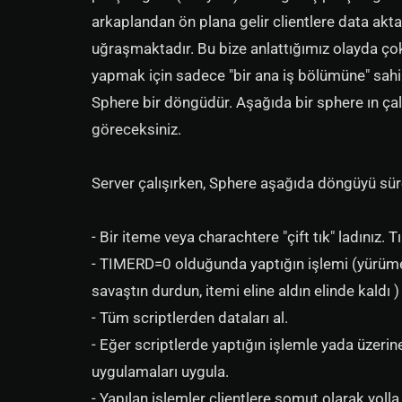
arkaplandan ön plana gelir clientlere data akta
uğraşmaktadır. Bu bize anlattığımız olayda çok
yapmak için sadece "bir ana iş bölümüne" sahip
Sphere bir döngüdür. Aşağıda bir sphere ın çal
göreceksiniz.
Server çalışırken, Sphere aşağıda döngüyü süre
- Bir iteme veya charachtere "çift tık" ladınız.
- TIMERD=0 olduğunda yaptığın işlemi (yürüme
savaştın durdun, itemi eline aldın elinde kaldı )
- Tüm scriptlerden dataları al.
- Eğer scriptlerde yaptığın işlemle yada üzerine
uygulamaları uygula.
- Yapılan işlemler clientlere somut olarak yolla