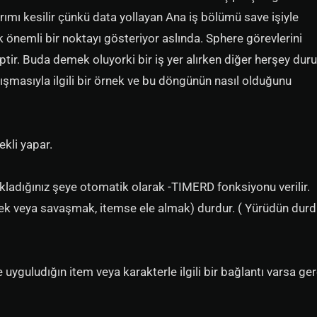
rımı kesilir çünkü data yollayan Ana iş bölümü save işiyle
 önemli bir noktayı gösteriyor aslında. Sphere görevlerini
tir. Buda demek oluyorki bir iş yer alırken diğer herşey duru
ışmasıyla ilgili bir örnek ve bu döngünün nasıl olduğunu
kli yapar.
 Tıkladığınız şeye otomatik olarak -TIMERD fonksiyonu verilir.
k veya savaşmak, itemse ele almak) durdur. ( Yürüdün durd
 uyguludığın item veya karakterle ilgili bir bağlantı varsa ger
.