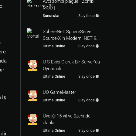
Avci zombi plague [ Zombi
c
MOD ]...
3 ay önce
Sunucular
SphereNet: SphereServer
Source-X'in Modern .NET 9...
n
3 ay önce
Ultima Online
ere
rıda
U-S Ekibi Olarak Bir Server'da
Oynamak
ir
3 ay önce
Ultima Online
UO GameMaster
 iş
3 ay önce
Ultima Online
Üyeliği 15 yıl ve üzerinde
olanlar.
3 ay önce
Ultima Online
dir.