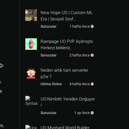
New Hope UO | Custom ML
Era | Seviyeli Sınıf...
1 hafta önce
Sunucular
Rampage UO PVP Açılmıştır.
Herkezi bekleriz..
2 hafta önce
Sunucular
ğı
Neden artık tüm serverler
p2w ?
r
4 hafta önce
Ultima Online
e
UO:Nimloth Yeniden Doğuyor
!
1 ay önce
Sunucular
im.
UO Myshard World Builder