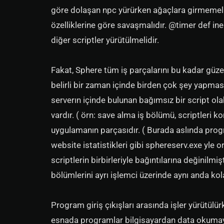
göre dolaşan npc yürürken ağaçlara girmemelidi
özelliklerine göre savaşmalıdır. @timer def ine 
diğer scriptler yürütülmelidir.
Fakat, Sphere tüm iş parçalarını bu kadar güze
belirli bir zaman içinde birden çok şey yapmasını
serverın içinde bulunan bağımsız bir script olab
vardır. ( örn: save alma iş bölümü, scriptleri k
uygulamanın parçasıdır. ( Burada aslında pro
website istatistikleri gibi sphereserv.exe yle 
scriptlerin birbirleriyle bağıntılarına değinilmiş
bölümlerini ayrı işlemci üzerinde aynı anda kola
Program giriş çıkışları arasında işler yürütülü
esnada programlar bilgisayardan data okumayı