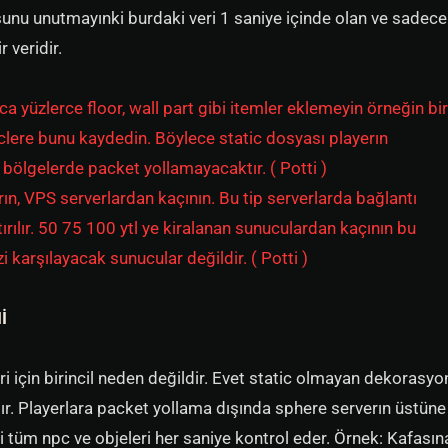
 şunu unutmayınki burdaki veri 1 saniye içinde olan ve sadece
 veridir.
ca yüzlerce floor, wall part gibi itemler eklemeyin örneğin bir
clere bunu kaydedin. Böylece static dosyası playerın
 bölgelerde packet yollamayacaktır. ( Potti )
rın, VPS serverlardan kaçının. Bu tip serverlarda bağlantı
ırılır. 50 75 100 ytl ye kiralanan sunuculardan kaçının bu
i karşılayacak sunucular değildir. ( Potti )
İ
 için birincil neden değildir. Evet static olmayan dekorasyo
r. Playerlara packet yollama dışında sphere serverın üstüne
 tüm npc ve objeleri her saniye kontrol eder. Örnek: Kafasın