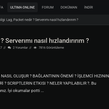
FA
ULTIMA ONLINE
FORUM
DOKÜMAN
İNDİR
ilgi: Lag, Packet nedir ? Serverımı nasıl hızlandırırım ?
 ? Serverımı nasıl hızlandırırım ?
27
2
Yorumlar
7816
Görüntüleme
G NASIL OLUŞUR ? BAĞLANTININ ÖNEMİ ? İŞLEMCİ HIZININ
? SCRIPTLERIN ETKISI ? NELER YAPILABILIR ?. Bu
z. İyi okumalar potti ...