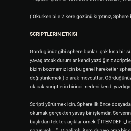
( Okurken bile 2 kere gözünü kırptınız, Sphere b
SCRIPTLERIN ETKISI
Gördüğünüz gibi sphere bunları çok kısa bir sür
yavaşlatcak durumlar kendi yazdığınız scriptlere
bizim bozmamız için bu genel hareketler spher
değiştirilemek ) olarak mevcuttur. Gördüğünüz 
olacak scriptlerin birincil nedeni kendi yazdığ
Scripti yürütmek için, Sphere ilk önce dosyad
okumak gerçekten yavaş bir işlemdir. Serverını
başlıkları tek tek açıklar örnek "[ ITEMDEF i_
sorun yok... " . Diğelimki item duruyo ama bir 