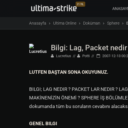
21.YIL
ANASAY
Anasayfa
Ultima Online
Doküman
Sphere
B
Bilgi: Lag, Packet nedir
Lucretius
Potti
2007-12-13 00:
LUTFEN BAŞTAN SONA OKUYUNUZ.
BILGI; LAG NEDIR ? PACKET LAR NEDIR ? LA
MAKİNENİZİN ÖNEMİ ? SPHERE İŞ BÖLÜMLERİ 
dokumanda tüm bu soruların cevabını alacaksını
GENEL BILGI