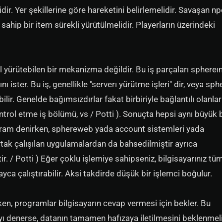
r. Yer şekillerine göre hareketini belirlemelidir. Savaşan np
sahip bir item sürekli yürütülmelidir. Playerların üzerindeki
l yürütebilen bir mekanizma değildir. Bu iş parçaları sphereı
 ister. Bu iş, genellikle "serverı yürütme işleri" dir, veya sph
ilir. Genelde bağımsızdırlar fakat birbiriyle bağlantılı olanla
ontrol etme iş bölümü, vs / Potti ). Sonuçta hepsi aynı büyük b
gram denirken, sphereweb yada account sistemleri yada
ortak çalışılan uygulamalardan da bahsedilmiştir ayrıca
tir. / Potti ) Eğer çoklu işlemiye sahipseniz, bilgisayarınız tüm
yca çalıştırabilir. Aksi takdirde düşük bir işlemci boğulur.
rken, programlar bilgisayarın cevap vermesi için bekler. Bu
 denerse, datanın tamamen hafızaya iletilmesini beklenmeli