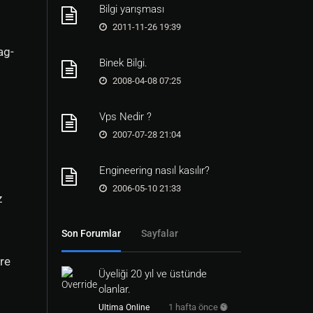
Bilgi yarışması
2011-11-26 19:39
ag-
Binek Bilgi.
2008-04-08 07:25
Vps Nedir ?
2007-07-28 21:04
Engineering nasıl kasılır?
2006-05-10 21:33
z
Son Forumlar
Sayfalar
ere
Üyeliği 20 yıl ve üstünde
olanlar.
1 hafta önce
Ultima Online