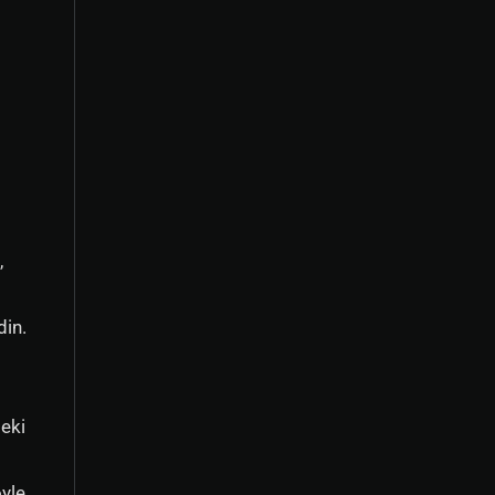
,
din.
deki
öyle