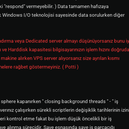
epki "respond" vermeyebilir. ) Data tamamen hafızaya
ık Windows I/O teknolojisi sayesinde data sorulurken diğer
ndırma veya Dedicated server almayı düşünüyorsanız bunu iy
ı ve Harddisk kapasitesi bilgisayarınızın işlem hızını doğrud
 makine alırken VPS server alıyorsanız size ayrılan kısmı
elere rağbet göstermeyiniz. ( Potti )
iz sphere kapanırken " closing background threads " - " iş
verınız çalışırken sürekli scriptlerin değişiklik tarihlerinin izin
leri kontrol etme fakat bu işlem düşük öncelikli bir iş
save alınma sürecidir. Save esnasında save iş parçacığı