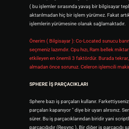
( bu işlemler sırasında yavaş bir bilgisayar t
aktarılmadan hiç bir işlem yürümez. Fakat art
işlemlerin yürümesine olanak sağlamaktadır.
Önerim ( Bilgisayar ): Co-Located sunucu barı
seçmeniz lazımdır. Cpu hızı, Ram bellek miktar
etkileyen en önemli 3 faktördür. Burada tekrar,
almadan önce sorunuz. Celeron işlemcili makin
SPHERE İŞ PARÇACIKLARI
Sphere bazı iş parçaları kullanır. Farkettiysen
parçaları kapanıyor " diye bir uyarı alırsınız. Ser
sürer. Bu iş parçacıklarından biridir yani script
parçacığıdır (Resync ). Bir diğer iş parçacığı 