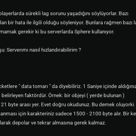
 playerlarda sürekli lag sorunu yaşadığını söylüyorlar. Bazı
 bir hata ile ilgili olduğu söyleniyor. Bunlara rağmen bazı l
utmamak gerekir ki bu serverlarda Sphere kullanıyor.
u: Serverımı nasıl hızlandırabilirim ?
tlere " data tomarı " da diyebiliriz. 1 Saniye içinde aldığını
 belirleyen faktördür. Örnek: bir objeyi ( yerde bulunan )
5 - 21 byte arası yer. Evet doğru okudunuz. Bu demek oluyorki
anması için karakteriniz sadece 1500 - 2100 byte alır. Bir k
olarak depolar ve tekrar almasına gerek kalmaz.