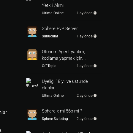
Yetkili Alımı
1 ay önce
Ultima Online
Sphere PvP Server
1 ay önce
Sunucular
Otonom Agent yaptım,
kodlama yapmak için...
1 ay önce
Off Topic
Üyeliği 18 yıl ve üstünde
olanlar.
2 ay önce
Ultima Online
Sphere x mi 56b mi ?
nlar
2 ay önce
Sphere Scripting
a