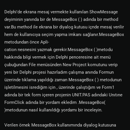
Delphi'de ekrana mesaj vermekte kullanılan ShowMessage
deyiminin yanında bir de MessageBox ( ) adında bir method
var.Bu method ile ekrana bir diyalog kutusu içnde mesaj verilir
hem de kullanıcıya seçim yapma imkanı sağlanır.MessageBox
metodundan önce Apli-
cation nesnesini yazmak gerekir.MessageBox ( )metodu
hakkında bilgi vermek için Delphi penceresine ait menü
çubuğundan File menüsünden New Project komutunu verip
yeni bir Delphi projesi hazırladım çalışma anında Formun
üzerinde tıklama yapıldığı zaman MessageBox ( ) metodunun
işletilmesini isrediğim için , üzerinde çalıştığım ve Form1
adında bir tek form içeren projenin UNIT.PAS adındaki Unıtıne
FormClick adında bir yordam ekledim .MessageBox(
)metodunun nasıl kullanıldığı yordamı bir inceleyin.
Verilen örnek MessageBox kullanımında diyalog kutusuna