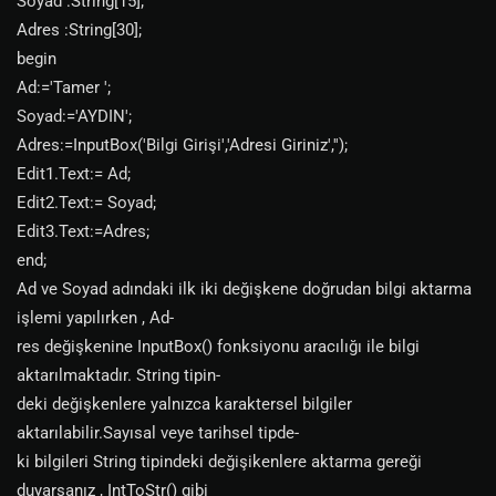
Soyad :String[15];
Adres :String[30];
begin
Ad:='Tamer ';
Soyad:='AYDIN';
Adres:=InputBox('Bilgi Girişi','Adresi Giriniz','');
Edit1.Text:= Ad;
Edit2.Text:= Soyad;
Edit3.Text:=Adres;
end;
Ad ve Soyad adındaki ilk iki değişkene doğrudan bilgi aktarma
işlemi yapılırken , Ad-
res değişkenine InputBox() fonksiyonu aracılığı ile bilgi
aktarılmaktadır. String tipin-
deki değişkenlere yalnızca karaktersel bilgiler
aktarılabilir.Sayısal veye tarihsel tipde-
ki bilgileri String tipindeki değişikenlere aktarma gereği
duyarsanız , IntToStr() gibi