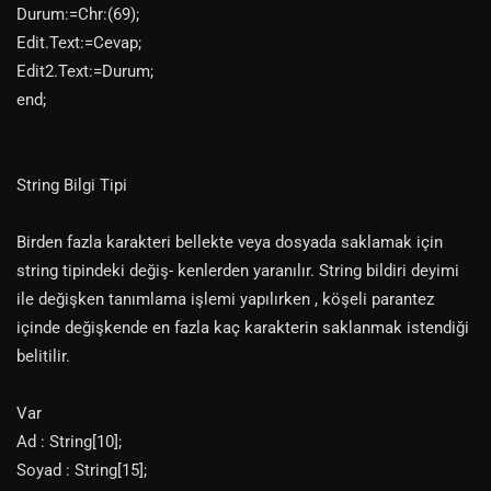
Durum:=Chr:(69);
Edit.Text:=Cevap;
Edit2.Text:=Durum;
end;
String Bilgi Tipi
Birden fazla karakteri bellekte veya dosyada saklamak için
string tipindeki değiş- kenlerden yaranılır. String bildiri deyimi
ile değişken tanımlama işlemi yapılırken , köşeli parantez
içinde değişkende en fazla kaç karakterin saklanmak istendiği
belitilir.
Var
Ad : String[10];
Soyad : String[15];