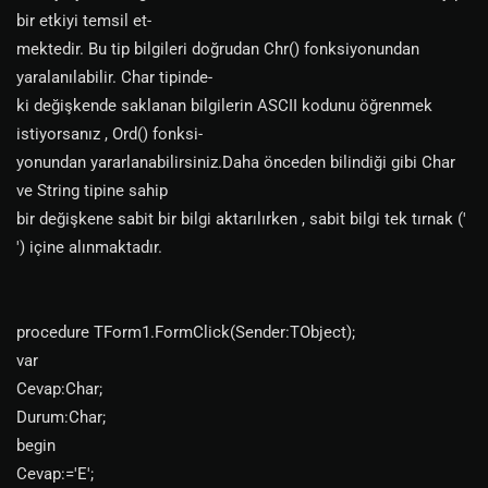
bir etkiyi temsil et-
mektedir. Bu tip bilgileri doğrudan Chr() fonksiyonundan
yaralanılabilir. Char tipinde-
ki değişkende saklanan bilgilerin ASCII kodunu öğrenmek
istiyorsanız , Ord() fonksi-
yonundan yararlanabilirsiniz.Daha önceden bilindiği gibi Char
ve String tipine sahip
bir değişkene sabit bir bilgi aktarılırken , sabit bilgi tek tırnak ('
') içine alınmaktadır.
procedure TForm1.FormClick(Sender:TObject);
var
Cevap:Char;
Durum:Char;
begin
Cevap:='E';