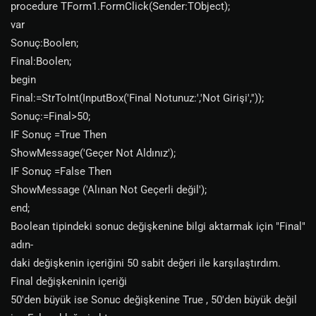
procedure TForm1.FormClick(Sender:TObject);
var
Sonuç:Boolen;
Final:Boolen;
begin
Final:=StrToInt(InputBox('Final Notunuz:','Not Girişi',''));
Sonuç:=Final>50;
IF Sonuç =True Then
ShowMessage('Geçer Not Aldınız');
IF Sonuç =False Then
ShowMessage ('Alınan Not Geçerli değil');
end;
Boolean tipindeki sonuc değişkenine bilgi aktarmak için "Final"
adın-
daki değişkenin içeriğini 50 sabit değeri ile karşılaştırdım.
Final değişkeninin içeriği
50'den büyük ise Sonuc değişkenine True , 50'den büyük değil