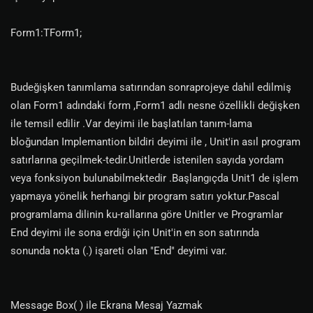
Form1:TForm1;
Budeğişken tanımlama satırından sonraprojeye dahil edilmiş
olan Form1 adındaki form ,Form1 adlı nesne özellikli değişken
ile temsil edilir .Var deyimi ile başlatılan tanım-lama
bloğundan Implemantion bildiri deyimi ile , Unit'in asıl program
satırlarına geçilmek-tedir.Unitlerde istenilen sayıda yordam
veya fonksiyon bulunabilmektedir .Başlangıçda Unit1 de işlem
yapmaya yönelik herhangi bir program satırı yoktur.Pascal
programlama dilinin ku-rallarına göre Unitler ve Programlar
End deyimi ile sona erdiği için Unit'in en son satırında
sonunda nokta (.) işareti olan "End" deyimi var.
Message Box( ) ile Ekrana Mesaj Yazmak