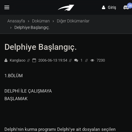
28
Giriş
Anasayfa
Doküman
Diğer Dökümanlar
Delphiye Başlangıç.
Delphiye Başlangıç.
Kanglaoo
2006-06-13 19:54
1
7230
1.BÖLÜM
DELPHİ İLE ÇALIŞMAYA
BAŞLAMAK
Delphi'nin kurma programı Delphi'ye ait dosyaları seçilen