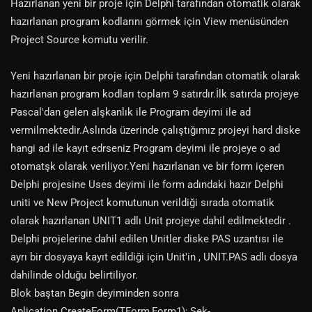
Hazırlanan yeni bir proje için Delphi tarafından otomatik olarak
hazırlanan program kodlarını görmek için View menüsünden
Project Source komutu verilir.
Yeni hazırlanan bir proje için Delphi tarafından otomatik olarak
hazırlanan program kodları toplam 9 satırdır.İlk satırda projeye
Pascal'dan gelen alşkanlık ile Program deyimi ile ad
vermilmektedir.Aslında üzerinde çalıştığımız projeyi hard diske
hangi ad ile kayıt edrseniz Program deyimi ile projeye o ad
otomatşk olarak veriliyor.Yeni hazırlanan ve bir form içeren
Delphi projesine Uses deyimi ile form adındaki hazır Delphi
uniti ve New Project komutunun verildiği sırada otomatik
olarak hazırlanan UNIT1 adlı Unit projeye dahil edilmektedir .
Delphi projelerine dahil edilen Unitler diske PAS uzantısı ile
ayrı bir dosyaya kayıt edildiği için Unit'in , UNIT.PAS adlı dosya
dahilinde olduğu belirtiliyor.
Blok baştan Begin deyiminden sonra
Aplication.CreateForm(TForm,Form1); Şek-