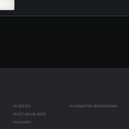
UO SERVER
UO KARAKTER YAPILANDIRMA
GHOST MOUSE INDIR
FPS NEDIR?