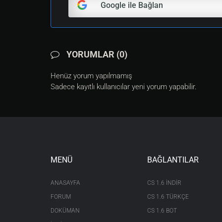
Google ile Bağlan
YORUMLAR (0)
Henüz yorum yapılmamış
Sadece kayıtlı kullanıcılar yeni yorum yapabilir.
MENÜ
BAĞLANTILAR
ANASAYFA
CS 1.6 INDIR
FORUM
CS 1.6 TÜRKÇE
DOKÜMAN
CS 1.6 BOT