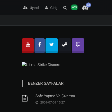
43
Üye ol
Giriş
669
BENZER SAYFALAR
Safe Yapma Ve Çıkarma
2009-07-09 15:27