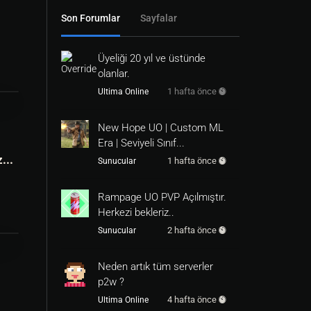
Son Forumlar
Sayfalar
Üyeliği 20 yıl ve üstünde
olanlar.
1 hafta önce
Ultima Online
New Hope UO | Custom ML
Era | Seviyeli Sınıf...
...
1 hafta önce
Sunucular
Rampage UO PVP Açılmıştır.
Herkezi bekleriz..
2 hafta önce
Sunucular
Neden artık tüm serverler
p2w ?
4 hafta önce
Ultima Online