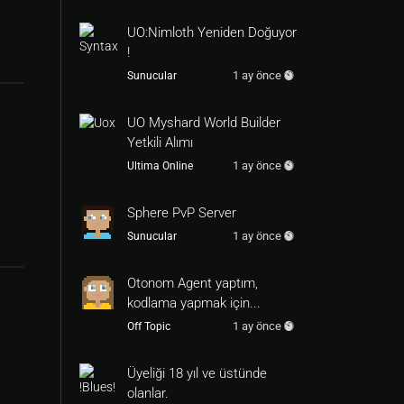
UO:Nimloth Yeniden Doğuyor
!
1 ay önce
Sunucular
UO Myshard World Builder
Yetkili Alımı
1 ay önce
Ultima Online
Sphere PvP Server
1 ay önce
Sunucular
Otonom Agent yaptım,
kodlama yapmak için...
1 ay önce
Off Topic
Üyeliği 18 yıl ve üstünde
olanlar.