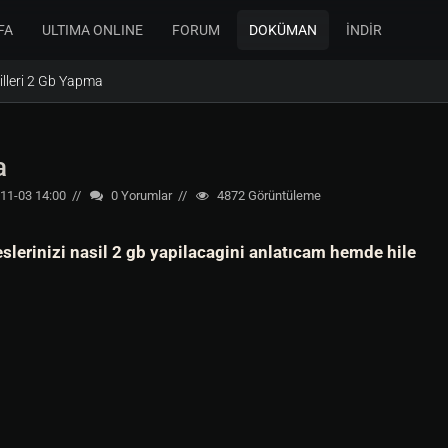
FA
ULTIMA ONLINE
FORUM
DOKÜMAN
İNDİR
lleri 2 Gb Yapma
a
11-03 14:00
0
Yorumlar
4872
Görüntüleme
slerinizi nasil 2 gb yapilacagini anlatıcam hemde hile