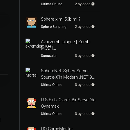
2 ay önce
Ultima Online
Sphere x mi 56b mi ?
2 ay önce
Sphere Scripting
Avci zombi plague [ Zombi
MOD ]...
3 ay önce
Sunucular
SphereNet: SphereServer
Source-X'in Modern .NET 9...
3 ay önce
Ultima Online
U-S Ekibi Olarak Bir Server'da
Oynamak
3 ay önce
Ultima Online
!
UO GameMaster