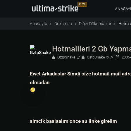
21.YIL
ANASAY
Anasayfa
Doküman
Diğer Dökümanlar
Hotmai
Hotmailleri 2 Gb Yapm
GztpSnake
GztpSnake ®
2006-
Ewet Arkadaslar Simdi size hotmail mail adre
olmadan
simcik baslaalım once su linke girelim