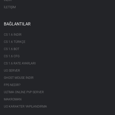
İNDİR
İLETİŞİM
BAĞLANTILAR
CS 1.6 INDIR
CS 1.6 TÜRKÇE
CS 1.6 BOT
CS 1.6 CFG
CS 1.6 RATE AYARLARI
UO SERVER
GHOST MOUSE INDIR
FPS NEDIR?
ULTIMA ONLINE PVP SERVER
MAKROMAN
UO KARAKTER YAPILANDIRMA