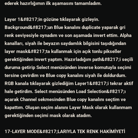
ederek hazırlığımın ilk aşamasını tamamladım.
Layer 1&#8217;in gözüne tıklayarak gizleyin.
Background&#8217;un Blue kanalını duplicate yaparak gri
renk seviyesiyle oynadım ve son aşamada invert ettim. Alpha
kanalları, siyah ile beyazın saydamlık bilgisini taşıdığından
layer mask&#8217;ta kullanmak için açık tonlu pikseller
gerektiğinden invert yaptım. Hazırladığım path&#8217;i seçili
duruma getirip Select menüsünden inverse komutuyla seçimi
tersine çevirdim ve Blue copy kanalını siyah ile doldurdum.
RGB kanala tıklayarak gizlediğim Layer1&#8217;i tekrar aktif
hale getirdim. Select menüsünden Load Selection&#8217;ı
açarak Channel sekmesinden Blue copy kanalını seçtim ve
kapattım. Oluşan seçim alanını Layer Mask olarak kullanmam
gerektiğinden seçimi mask olarak atadım.
17-LAYER MODE&#8217;LARIYLA TEK RENK HAKİMİYETİ