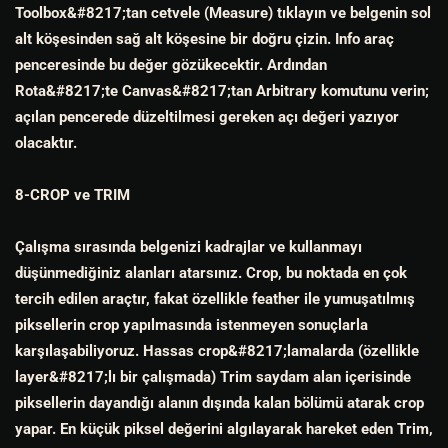
Toolbox&#8217;tan cetvele (Measure) tıklayın ve belgenin sol
alt köşesinden sağ alt köşesine bir doğru çizin. Info araç
penceresinde bu değer gözükecektir. Ardından
Rota&#8217;te Canvas&#8217;tan Arbitrary komutunu verin;
açılan pencerede düzeltilmesi gereken açı değeri yazıyor
olacaktır.
8-CROP ve TRIM
Çalışma sırasında belgenizi kadrajlar ve kullanmayı
düşünmediğiniz alanları atarsınız. Crop, bu noktada en çok
tercih edilen araçtır, fakat özellikle feather ile yumuşatılmış
piksellerin crop yapılmasında istenmeyen sonuçlarla
karşılaşabiliyoruz. Hassas crop&#8217;lamalarda (özellikle
layer&#8217;lı bir çalışmada) Trim saydam alan içerisinde
piksellerin dayandığı alanın dışında kalan bölümü atarak crop
yapar. En küçük piksel değerini algılayarak hareket eden Trim,