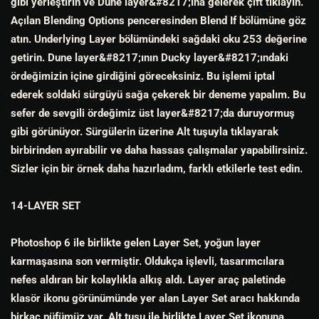
gibi yerleştirin ve Dune layer&#8217;ına gelerek çift tıklayın.
Açılan Blending Options penceresinden Blend If bölümüne göz
atın. Underlying Layer bölümündeki sağdaki oku 253 değerine
getirin. Dune layer&#8217;ının Ducky layer&#8217;ındaki
ördeğimizin içine girdiğini göreceksiniz. Bu işlemi iptal
ederek soldaki sürgüyü sağa çekerek bir deneme yapalım. Bu
sefer de sevgili ördeğimiz üst layer&#8217;da duruyormuş
gibi görünüyor. Sürgülerin üzerine Alt tuşuyla tıklayarak
birbirinden ayırabilir ve daha hassas çalışmalar yapabilirsiniz.
Sizler için bir örnek daha hazırladım, farklı etkilerle test edin.
14-LAYER SET
Photoshop 6 ile birlikte gelen Layer Set, yoğun layer
karmaşasına son vermiştir. Oldukça işlevli, tasarımcılara
nefes aldıran bir kolaylıkla alkış aldı. Layer araç paletinde
klasör ikonu görünümünde yer alan Layer Set aracı hakkında
birkaç püfümüz var. Alt tuşu ile birlikte Layer Set ikonuna