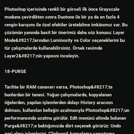
Photoshop içerisinde renkli bir görseli ilk önce Grayscale
moduna çevirdikten sonra Duotone ile bir ya da en fazla 4
rengin karışımı ile özel efektler üretebilme imkânımız var. Bu
çözümün yanında basit bir önerimiz daha söz konusu: Layer
Mode&#8217;larından Luminosity ve Color seçeneklerini bu
tür çalışmalarda kullanabilirsiniz. Örnek resimde
Layer2&#8217;nin yapısını inceleyin.
18-PURGE
Tarihte bir RAM canavarı varsa, Photoshop&#8217;ta
bunlardan bir tanesi. Yoğun çalışmalarda, kopyalanan
öğelerden, yapılan işlemlerden dolayı History aracının
dolması, kullanılan belleğin azalmasıyla Photoshop&#8217;un
performansında azalma görülür. Edit menüsü altında bulunan
Purge&#8217;e baktığımızda dört seçenek görürüz: Undo
geri alma işlemlerini, Clipboard; kopyalama yapıştırma