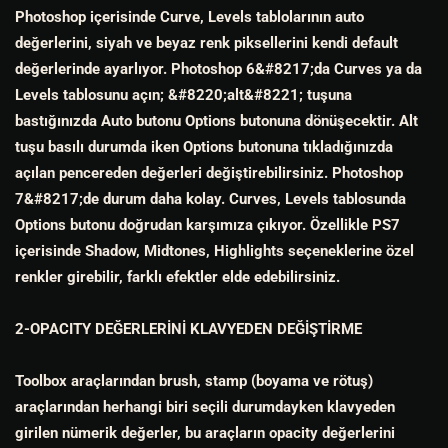
Photoshop içerisinde Curve, Levels tablolarının auto
değerlerini, siyah ve beyaz renk piksellerini kendi default
değerlerinde ayarlıyor. Photoshop 6&#8217;da Curves ya da
Levels tablosunu açın; &#8220;alt&#8221; tuşuna
bastığınızda Auto butonu Options butonuna dönüşecektir. Alt
tuşu basılı durumda iken Options butonuna tıkladığınızda
açılan pencereden değerleri değiştirebilirsiniz. Photoshop
7&#8217;de durum daha kolay. Curves, Levels tablosunda
Options butonu doğrudan karşımıza çıkıyor. Özellikle PS7
içerisinde Shadow, Midtones, Highlights seçeneklerine özel
renkler girebilir, farklı efektler elde edebilirsiniz.
2-OPACITY DEĞERLERİNİ KLAVYEDEN DEĞİŞTİRME
Toolbox araçlarından brush, stamp (boyama ve rötuş)
araçlarından herhangi biri seçili durumdayken klavyeden
girilen nümerik değerler, bu araçların opacity değerlerini