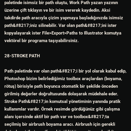
paletinde isimsiz bir path oluştu, Work Path yazan yazının
üzerine çift tıklayın ve bir isim vererek kaydedin. Aksi
takdirde path aracıyla çizim yapmaya başladığınızda isimsiz
path&#8217;iniz silinebilir. Var olan path&#8217;ini ister
kopyalayarak ister File>Export>Paths to Illustrator komutya
vektörel bir programa taşıyabilirsiniz.
28-STROKE PATH
Path paletinde var olan path&#8217;i bir yol olarak kabul edip,
Photoshop bizim belirlediğimiz toolbox araçlardan (boyama,
rötuş) birisiyle path boyunca otomatik bir şekilde önceden
girilmiş değerler doğrultusunda dolaşarak müdehale eder.
Stroke Path&#8217;in komutsal yönetiminin yanında pratik
kullanımlar vardır. Örnek resimde gördüğünüz gibi çalışma
alanı içersinde aktif bir path var ve toolbox&#8217;ta
seçilmiş bir airbrush boyama aracı. Airbrush için gerekli