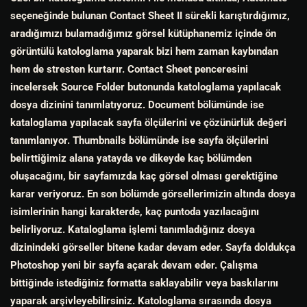
seçeneğinde bulunan Contact Sheet II sürekli karıştırdığımız,
aradığımızı bulamadığımız görsel kütüphanemiz içinde ön
görüntülü katologlama yaparak bizi hem zaman kaybından
hem de stresten kurtarır. Contact Sheet penceresini
incelersek Source Folder butonunda katologlama yapılacak
dosya dizinini tanımlatıyoruz. Document bölümünde ise
kataloglama yapılacak sayfa ölçülerini ve çözünürlük değeri
tanımlanıyor. Thumbnails bölümünde ise sayfa ölçülerini
belirttiğimiz alana yatayda ve dikeyde kaç bölümden
oluşacağını, bir sayfamızda kaç görsel olması gerektiğine
karar veriyoruz. En son bölümde görsellerimizin altında dosya
isimlerinin hangi karakterde, kaç puntoda yazılacağını
belirliyoruz. Kataloglama işlemi tanımladığınız dosya
dizinindeki görseller bitene kadar devam eder. Sayfa doldukça
Photoshop yeni bir sayfa açarak devam eder. Çalışma
bittiğinde istediğiniz formatta saklayabilir veya baskılarını
yaparak arşivleyebilirsiniz. Katologlama sırasında dosya