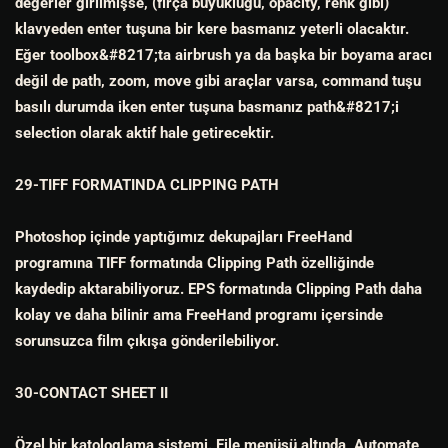
değerler girilmişse, (fırça büyüklüğü, opacity, renk gibi)
klavyeden enter tuşuna bir kere basmanız yeterli olacaktır.
Eğer toolbox&#8217;ta airbrush ya da başka bir boyama aracı
değil de path, zoom, move gibi araçlar varsa, command tuşu
basılı durumda iken enter tuşuna basmanız path&#8217;i
selection olarak aktif hale getirecektir.
29-TIFF FORMATINDA CLIPPING PATH
Photoshop içinde yaptığımız dekupajları FreeHand
programına TIFF formatında Clipping Path özelliğinde
kaydedip aktarabiliyoruz. EPS formatında Clipping Path daha
kolay ve daha bilinir ama FreeHand programı içersinde
sorunsuzca film çıkışa gönderilebiliyor.
30-CONTACT SHEET II
Özel bir katologlama sistemi. File menüsü altında, Automate