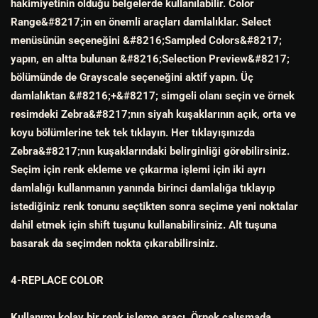
hakimiyetinin olduğu belgelerde kullanılabilir. Color
Range&#8217;in en önemli araçları damlalıklar. Select
menüsünün seçeneğini &#8216;Sampled Colors&#8217;
yapın, en altta bulunan &#8216;Selection Preview&#8217;
bölümünde de Grayscale seçeneğini aktif yapın. Üç
damlalıktan &#8216;+&#8217; simgeli olanı seçin ve örnek
resimdeki Zebra&#8217;nın siyah kuşaklarının açık, orta ve
koyu bölümlerine tek tek tıklayın. Her tıklayışınızda
Zebra&#8217;nın kuşaklarındaki belirginliği görebilirsiniz.
Seçim için renk ekleme ve çıkarma işlemi için iki ayrı
damlalığı kullanmanın yanında birinci damlalığa tıklayıp
istediğiniz renk tonunu seçtikten sonra seçime yeni noktalar
dahil etmek için shift tuşunu kullanabilirsiniz. Alt tuşuna
basarak da seçimden nokta çıkarabilirsiniz.
4-REPLACE COLOR
Kullanımı kolay bir renk işleme aracı. Örnek çalışmada