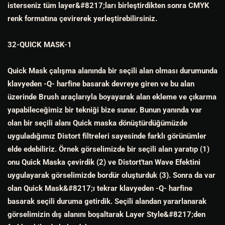
isterseniz tüm layer&#8217;ları birleştirdikten sonra CMYK
renk formatına çevirerek yerleştirebilirsiniz.
32-QUICK MASK-1
Quick Mask çalışma alanında bir seçili alan olması durumunda
klavyeden -Q- harfine basarak devreye giren ve bu alan
üzerinde Brush araçlarıyla boyayarak alan ekleme ve çıkarma
yapabileceğimiz bir tekniği bize sunar. Bunun yanında var
olan bir seçili alanı Quick maska dönüştürdüğümüzde
uyguladığımız Distort filtreleri sayesinde farklı görünümler
elde edebiliriz. Örnek görselimizde bir seçili alan yaratıp (1)
onu Quick Maska çevirdik (2) ve Distort'tan Wave Efektini
uygulayarak görselimizde bordür oluşturduk (3). Sonra da var
olan Quick Mask&#8217;ı tekrar klavyeden -Q- harfine
basarak seçili duruma getirdik. Seçili alandan yararlanarak
görselimizin dış alanını boşaltarak Layer Style&#8217;den