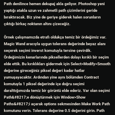
Path denilince hemen dekupaj akla geliyor. Photoshop yeni
yaptığı atakla uzun ve zahmetli path çizimlerini geride
bıraktıracak. Biz yine de geriye giderek halen sorunların
çıktığı birkaç noktanın altını çizeceğiz.
Örnek çalışmamızda etrafı oldukça temiz bir ördeğimiz var.
Magic Wand aracıyla uygun tolerans değerinde beyaz alanı
seçerek seçimi inverst komutuyla tersine çevirdik.
Ördeğimizin kenarlarında piksellerden dolayı kırıklı bir seçim
elde ettik. Bu kırıklıkları gidermek için Select>Modify>Smooth
değerine gireceğiniz piksel değeri kadar hatlar
yumuşayacaktır. Ardından yine aynı bölümden Contract
komutuyla 1 piksel değerinde içe doğru seçimi
daralttığımızda temiz bir görüntü elde ederiz. Var olan seçimi
Path&#8217;e dönüştürmek için Window>Show
Paths&#8217;i açarak options sekmesinden Make Work Path
komutunu verin. Tolerans değerine 0.5 değerini girin. Path