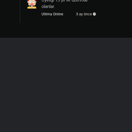
Üyeliği 15 yıl ve üzerinde
olanlar.
3 ay önce
Ultima Online