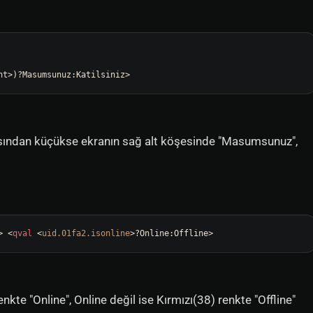
nt>)
 sayısından küçükse ekranın sağ alt köşesinde "Masumsunuz",
> 
<
qval
 <
uid.01fa2.isonline
>
?Online:Offline>
renkte "Online", Online değil ise Kırmızı(38) renkte "Offline"