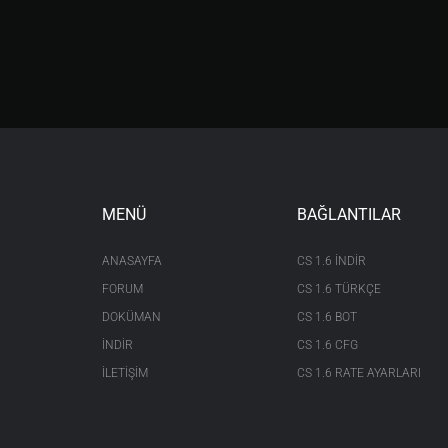
MENÜ
BAĞLANTILAR
ANASAYFA
CS 1.6 INDIR
FORUM
CS 1.6 TÜRKÇE
DOKÜMAN
CS 1.6 BOT
İNDİR
CS 1.6 CFG
İLETİŞİM
CS 1.6 RATE AYARLARI