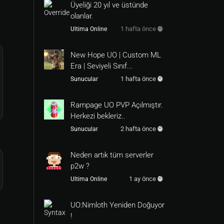
Üyeliği 20 yıl ve üstünde
olanlar.
1 hafta önce
Ultima Online
New Hope UO | Custom ML
Era | Seviyeli Sınıf...
1 hafta önce
Sunucular
Rampage UO PVP Açılmıştır.
Herkezi bekleriz..
2 hafta önce
Sunucular
Neden artık tüm serverler
p2w ?
1 ay önce
Ultima Online
UO:Nimloth Yeniden Doğuyor
!