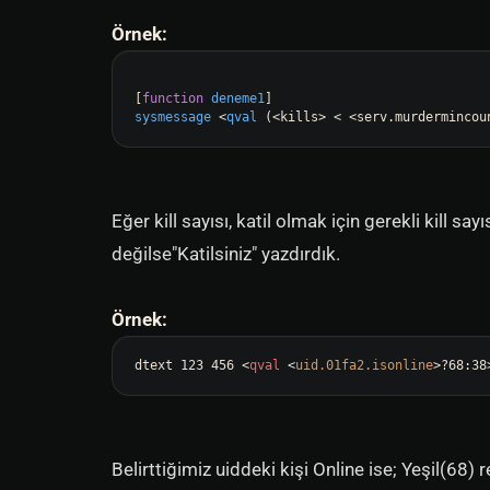
Örnek:
[
function
deneme1
sysmessage
 <
qval
(<kills> < <serv.murdermincou
Eğer kill sayısı, katil olmak için gerekli kill
değilse"Katilsiniz" yazdırdık.
Örnek:
dtext 123 456 
<
qval
 <
uid.01fa2.isonline
>
?68:38
Belirttiğimiz uiddeki kişi Online ise; Yeşil(68) 