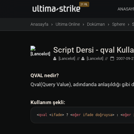
21.YIL
ANASAY
Anasayfa
Ultima Online
Doküman
Sphere
S
Script Dersi - qval Kull
[Lancelot]
[Lancelot]
2007-09-2
QVAL nedir?
Qval(Query Value), adındanda anlaşıldığı gibi d
Kullanım şekli:
<
qval
 <
ifade
>
 ? 
<
eğer
ifade
doğruysa
>
 : 
<
eğer