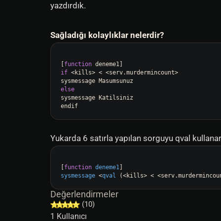
yazdırdık.
Sağladığı kolaylıklar nelerdir?
[
function
if
 <kills> < <serv.murdermincount>

else
sysmessage Katilsiniz

Yukarda 6 satırla yapılan sorguyu qval kullanar
[
function
deneme1
sysmessage
 <
qval
(<kills> < <serv.murdermincou
Değerlendirmeler
(10)
1 Kullanıcı