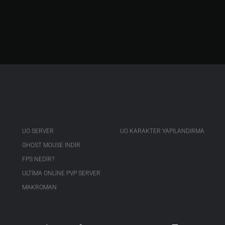
UO SERVER
UO KARAKTER YAPILANDIRMA
GHOST MOUSE INDIR
FPS NEDIR?
ULTIMA ONLINE PVP SERVER
MAKROMAN