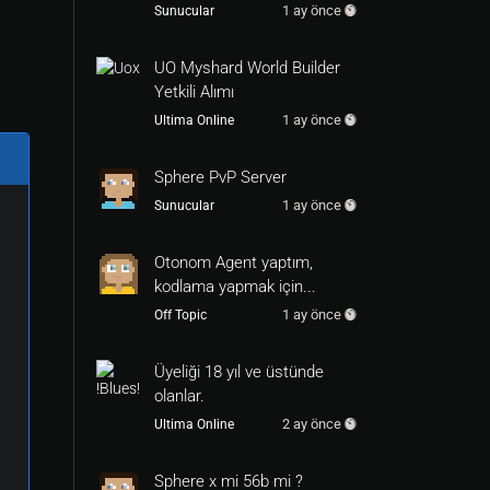
1 ay önce
Sunucular
UO Myshard World Builder
Yetkili Alımı
1 ay önce
Ultima Online
Sphere PvP Server
1 ay önce
Sunucular
Otonom Agent yaptım,
kodlama yapmak için...
1 ay önce
Off Topic
Üyeliği 18 yıl ve üstünde
olanlar.
2 ay önce
Ultima Online
Sphere x mi 56b mi ?