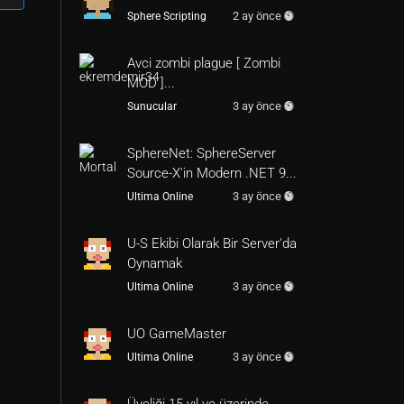
2 ay önce
Sphere Scripting
Avci zombi plague [ Zombi
MOD ]...
3 ay önce
Sunucular
SphereNet: SphereServer
Source-X'in Modern .NET 9...
3 ay önce
Ultima Online
U-S Ekibi Olarak Bir Server'da
Oynamak
3 ay önce
Ultima Online
UO GameMaster
3 ay önce
Ultima Online