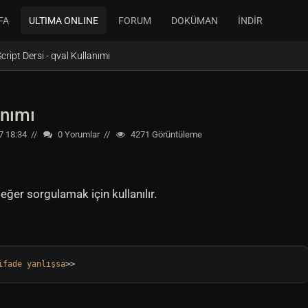
FA
ULTIMA ONLINE
FORUM
DOKÜMAN
İNDİR
cript Dersi - qval Kullanımı
anımı
7 18:34
0
Yorumlar
4271
Görüntüleme
eğer sorgulamak için kullanılır.
ifade
yanlışsa
>
>