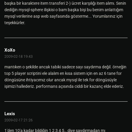
başka bir karaktere item transferi 2-) ücret karşılığı item alımı. Senin
dediğin mysql-sphere ilişkisi o bam başka bişi bu benim anlattığım
mysql verilerine asp web sayfasında gösterme... Yorumlarınız için
teşekkürler.
XoXo
2009-02-18 19:43
mantıken o şekilde ancak tabiki sadece sayı saydırma değil. örneğin
top 5 player scriptini ele alalım en kısa sistem için en az 6 tane for
döngüsüne ihtiyacımız olur ancak mysql ile tek for döngüsüyle
işimizi hallederiz. performans açısında ciddi bir kazanç elde ederiz.
Lexis
2009-02-17 21:26
1'den 10'a kadar bildiğin 1 2 3 4 5.. diye saydırmadan mı