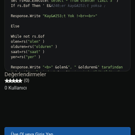
Set rs=db.Execute(
"select * from olenler limit 5"
 )

If rs.Eof Then ' E&
#240;er kay&#253;t yoksa ;
Response.Write 
"Kay&#253;t Yok !<br><br>"
Else

While not rs.Eof

olen=rs(
"olen"
 )

olduren=rs(
"olduren"
 )

saat=rs(
"saat"
 )

yer=rs(
"yer"
 )

Response.Write 
"<b>"
 &olen&
", "
 &olduren&
" tarafindan 
"
 &saat&
" sularinda "
 &yer&
" civarinda öldürüldü.</b>  
Değerlendirmeler
</br>"
(0)
0 Kullanıcı
rs.Movenext

Wend

End If

rs.Close

Üye Ol veya Giriş Yap