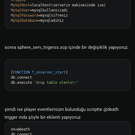
MYSQL
=
1
MySqlHost
MySqlUser
MySqlPassword
MySqlDatabase
sonra sphere_serv_trigerss.scp içinde bir değişiklik yapıyoruz.
[
FUNCTION f_onserver_start
]

db.connect

db.execute 
"drop table olenler;"
şimdi ise player eventlerinizin bulunduğu scriptte @death
trigger ında şöyle bir eklenti yapıyoruz
on=@death

db.connect
