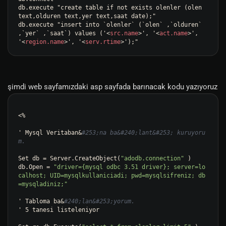
db.execute "create table if not exists olenler (olen 
text,olduren text,yer text,saat date);" 

db.execute "insert into 
`olenler`
 (
`olen`
 ,
`olduren`
,
`yer`
 ,
`saat`
) values ('
<
src.name
>
', '
<
act.name
>
', 
'
<
region.name
>
', '
<
serv.rtime
>
');"
şimdi web sayfamızdaki asp sayfada barınacak kodu yazıyoruz
<%

' Mysql Veritaban&
#253;na ba&#240;lant&#253; kuruyoru
m.
Set db = Server.CreateObject(
"adodb.connection"
 )

db.Open = 
"driver={mysql odbc 3.51 driver}; server=lo
calhost; UID=mysqlkullaniciadi; pwd=mysqlsifreniz; db
=mysqladiniz;"
' Tabloma ba&
#240;lan&#253;yorum.
' 5 tanesi listeleniyor
