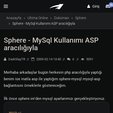
36
Giriş
Anasayfa
Ultima Online
Doküman
Sphere
Sphere - MySql Kullanımı ASP aracılığıyla
Sphere - MySql Kullanımı ASP
aracılığıyla
DarkSlayTR
2009-02-14 13:40
6
5091
Merhaba arkadaşlar bugün herkesin php aracılığıyla yaptığı
benim ise inatla asp ile yaptığım sphere-mysql mysql-asp
bağlantısını örneklerle göstereceğim.
İlk önce sphere.ini'den mysql ayarlarımızı gerçekleştiriyoruz.