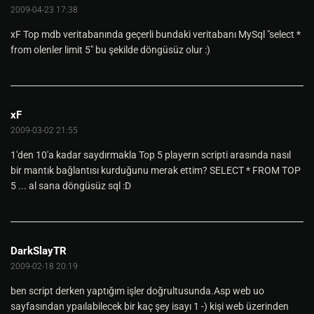
2009-04-23 17:38
xF Top mdb veritabanında geçerli bundaki veritabanı MySql "select *
from olenler limit 5" bu şekilde döngüsüz olur :)
xF
2009-03-02 21:55
1'den 10'a kadar saydırmakla Top 5 playerın scripti arasında nasıl
bir mantık bağlantısı kurduğunu merak ettim? SELECT * FROM TOP
5 ... al sana döngüsüz sql :D
DarkSlayTR
2009-02-18 20:19
ben script derken yaptığım işler doğrultusunda.Asp web uo
sayfasından ypaılabilecek bir kaç şey isayı 1 -) kişi web üzerinden