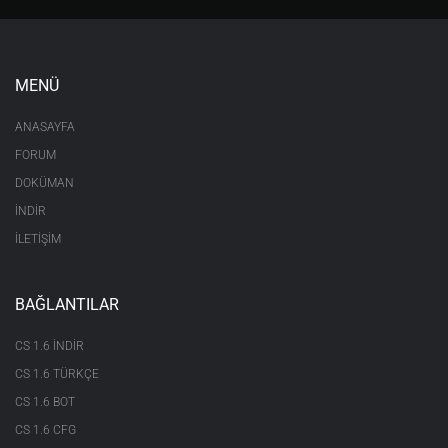
MENÜ
ANASAYFA
FORUM
DOKÜMAN
İNDİR
İLETİŞİM
BAĞLANTILAR
CS 1.6 INDIR
CS 1.6 TÜRKÇE
CS 1.6 BOT
CS 1.6 CFG