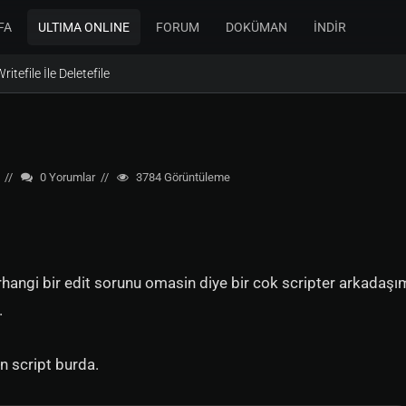
FA
ULTIMA ONLINE
FORUM
DOKÜMAN
İNDİR
ritefile İle Deletefile
0
Yorumlar
3784
Görüntüleme
herhangi bir edit sorunu omasin diye bir cok scripter arkadaşı
.
n script burda.