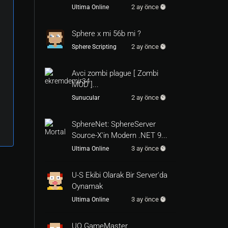
2 ay önce
Ultima Online
Sphere x mi 56b mi ?
2 ay önce
Sphere Scripting
Avci zombi plague [ Zombi
MOD ]...
2 ay önce
Sunucular
SphereNet: SphereServer
Source-X'in Modern .NET 9...
3 ay önce
Ultima Online
U-S Ekibi Olarak Bir Server'da
Oynamak
3 ay önce
Ultima Online
UO GameMaster