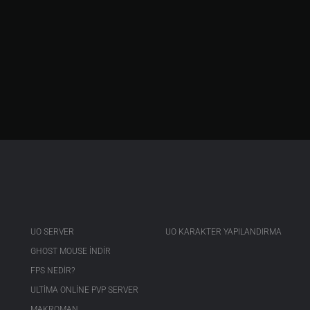
UO SERVER
UO KARAKTER YAPILANDIRMA
GHOST MOUSE INDIR
FPS NEDIR?
ULTIMA ONLINE PVP SERVER
MAKROMAN