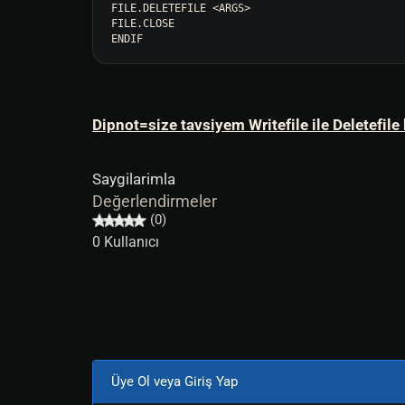
FILE.DELETEFILE <ARGS>

FILE.CLOSE

ENDIF
Dipnot=size tavsiyem Writefile ile Deletefil
Saygilarimla
Değerlendirmeler
(0)
0 Kullanıcı
Üye Ol veya Giriş Yap