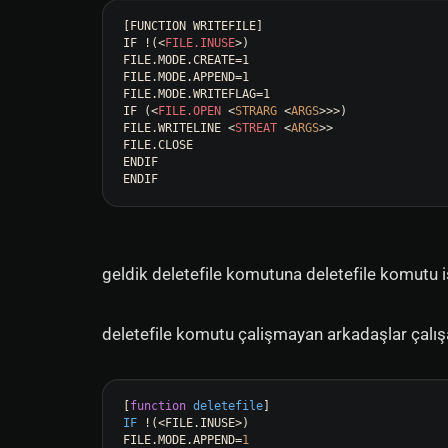
[FUNCTION WRITEFILE]

IF !(
<
FILE.INUSE
>
)

FILE.MODE.CREATE=1

FILE.MODE.APPEND=1

FILE.MODE.WRITEFLAG=1

IF (
<
FILE.OPEN
 <
STRARG
 <
ARGS
>
>>)

FILE.WRITELINE 
<
STREAT
 <
ARGS
>
>

FILE.CLOSE

ENDIF

ENDIF
geldik deletefile komutuna deletefile komutu i
deletefile komutu çalişmayan arkadaşlar çalış
[
function
deletefile
IF
 !
(<FILE.INUSE>)
FILE.MODE.APPEND=
1