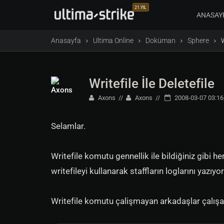
21.YIL
ANASAY
Anasayfa
Ultima Online
Doküman
Sphere
W
Writefile İle Deletefile
Axons
Axons
2008-03-07 03:16
Selamlar.
Writefile komutu gennellik ile bildiğiniz gibi 
writefileyi kullanarak staffların loglarını yazıyor
Writefile komutu çalişmayan arkadaşlar çalışa