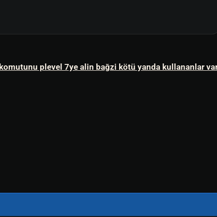
e komutunu plevel 7ye alin bağzi kötü yanda kullananlar var