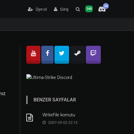
34
Üye ol
Giriş
348
mız
BENZER SAYFALAR
WriteFile komutu
2007-05-02 22:13