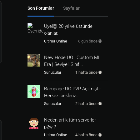
Son Forumlar
Sayfalar
Üyeliği 20 yıl ve üstünde
olanlar.
6 gün önce
Ultima Online
New Hope UO | Custom ML
Era | Seviyeli Sınıf...
1 hafta önce
Sunucular
Rampage UO PVP Açılmıştır.
Herkezi bekleriz..
2 hafta önce
Sunucular
Neden artık tüm serverler
p2w ?
4 hafta önce
Ultima Online