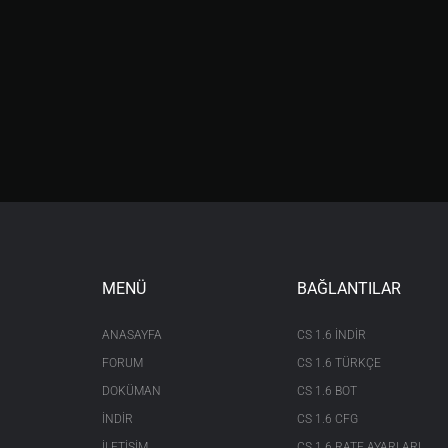
MENÜ
BAĞLANTILAR
ANASAYFA
CS 1.6 INDIR
FORUM
CS 1.6 TÜRKÇE
DOKÜMAN
CS 1.6 BOT
İNDİR
CS 1.6 CFG
İLETİŞİM
CS 1.6 RATE AYARLARI