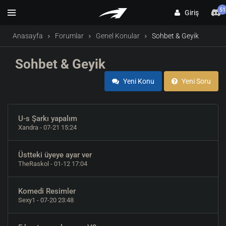
51
Giriş
Anasayfa
Forumlar
Genel Konular
Sohbet & Geyik
Sohbet & Geyik
Yeni Konu
Yeni Soru
U-s Şarkı yapalım
Xandra
- 07-21 15:24
Üstteki üyeye ayar ver
TheRaskol
- 01-12 17:04
Komedi Resimler
Sexy1
- 07-20 23:48