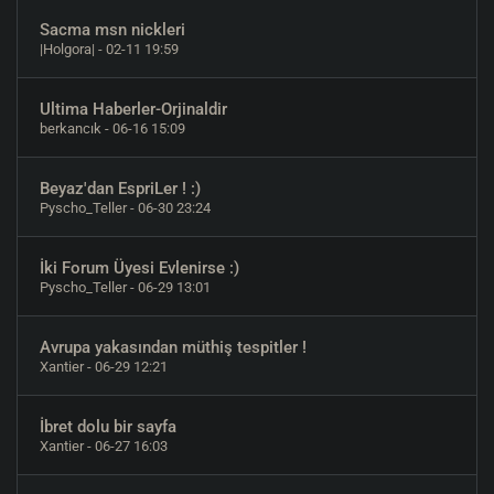
Sacma msn nickleri
|Holgora|
- 02-11 19:59
Ultima Haberler-Orjinaldir
berkancık
- 06-16 15:09
Beyaz'dan EspriLer ! :)
Pyscho_Teller
- 06-30 23:24
İki Forum Üyesi Evlenirse :)
Pyscho_Teller
- 06-29 13:01
Avrupa yakasından müthiş tespitler !
Xantier
- 06-29 12:21
İbret dolu bir sayfa
Xantier
- 06-27 16:03