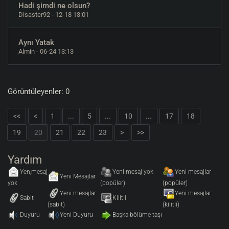
Hadi şimdi ne olsun?
Disaster92
- 12-18 13:01
Aynı Yatak
Almin
- 06-24 13:13
Görüntüleyenler: 0
<<
<
1
...
5
...
10
...
17
18
19
20
21
22
23
>
>>
Yardım
Yen,mesaj
Yeni mesaj yok
Yeni mesajlar
Yeni Mesajlar
yok
(popüler)
(popüler)
Yeni mesajlar
Yeni mesajlar
Sabit
Kilitli
(sabit)
(kilitli)
Duyuru
Yeni Duyuru
Başka bölüme taşı