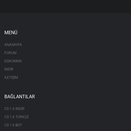
MENÜ
ANASAYFA
FORUM
DOKÜMAN
İNDİR
İLETİŞİM
BAĞLANTILAR
CS 1.6 INDIR
CS 1.6 TÜRKÇE
CS 1.6 BOT