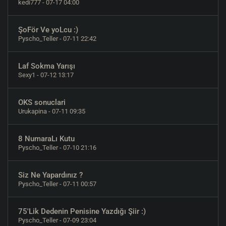
kedi777
- 07-17 04:00
ŞoFör Ve yoLcu :)
Pyscho_Teller
- 07-11 22:42
Laf Sokma Yarışı
Sexy1
- 07-12 13:17
OKS sonuclari
Urukapina
- 07-11 09:35
8 NumaraLı Kutu
Pyscho_Teller
- 07-10 21:16
Siz Ne Yapardınız ?
Pyscho_Teller
- 07-11 00:57
75'Lik Dedenin Penisine Yazdığı Şiir :)
Pyscho_Teller
- 07-09 23:04