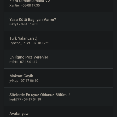
Fıkra tamamlamaca V2
Xantier
- 06-08 17:35
Yaza Kötü Başlıyan Varmı?
Sexy1
- 07-15 14:05
Türk YalanLarı :)
Pyscho_Teller
- 07-18 12:21
En İlginç Poz Verenler
mthN
- 07-15 01:17
Maksat Geyik
y4kup
- 07-17 06:10
Sitelerde En uyuz Oldunuz Bölüm..!
kedi777
- 07-17 04:19
Avatar yaw