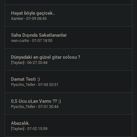
Hayat böyle geçicek..
Xantier
- 07-09 08:45
Saha Dışında Sakatlananlar
own.curtis
- 07-07 18:55
Dünyadaki en güzel gitar solosu ?
[Taylan]
- 06-27 20:44
Damat Testi :)
Pyscho_Teller
- 07-03 20:31
0,5 Ucu oLan Varmı ?? :)
Pyscho_Teller
- 07-01 20:44
Abazalık.
[Taylan]
- 07-02 15:39