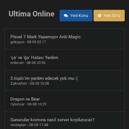
Ultima Online
Yeni Konu
Yeni Soru
Plevel 7 Mark Yapamıyor Anti-Magic
gokayuo
- 08-09 02:17
'ça' ve 'ğa' Hatası Yardım
erdecan
- 08-08 20:56
3.topic'im yardım edecek yok mu :(
Zaknafein
- 08-08 16:08
Dragon ve Bear
Cylunsar
- 08-08 16:29
Sunucular kısmına nasıl server koydurucaz?
neotaylan
- 08-08 17:48