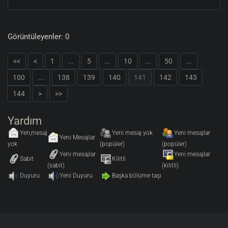
Görüntüleyenler: 0
<<
<
1
...
5
...
10
...
50
...
100
...
138
139
140
141
142
143
144
>
>>
Yardım
Yen,mesaj
Yeni mesaj yok
Yeni mesajlar
Yeni Mesajlar
yok
(popüler)
(popüler)
Yeni mesajlar
Yeni mesajlar
Sabit
Kilitli
(sabit)
(kilitli)
Duyuru
Yeni Duyuru
Başka bölüme taşı