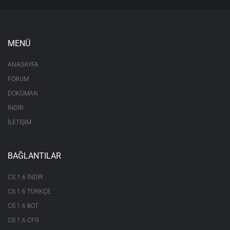
MENÜ
ANASAYFA
FORUM
DOKÜMAN
İNDİR
İLETİŞİM
BAĞLANTILAR
CS 1.6 INDIR
CS 1.6 TÜRKÇE
CS 1.6 BOT
CS 1.6 CFG