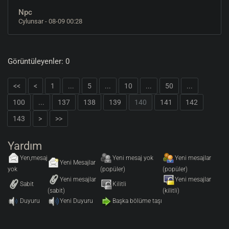
Npc
Cylunsar
- 08-09 00:28
Görüntüleyenler: 0
<<
<
1
...
5
...
10
...
50
...
100
...
137
138
139
140
141
142
143
>
>>
Yardım
Yen,mesaj
Yeni mesaj yok
Yeni mesajlar
Yeni Mesajlar
yok
(popüler)
(popüler)
Yeni mesajlar
Yeni mesajlar
Sabit
Kilitli
(sabit)
(kilitli)
Duyuru
Yeni Duyuru
Başka bölüme taşı