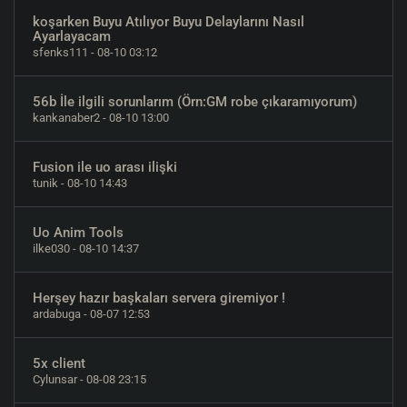
koşarken Buyu Atılıyor Buyu Delaylarını Nasıl
Ayarlayacam
sfenks111
- 08-10 03:12
56b İle ilgili sorunlarım (Örn:GM robe çıkaramıyorum)
kankanaber2
- 08-10 13:00
Fusion ile uo arası ilişki
tunik
- 08-10 14:43
Uo Anim Tools
ilke030
- 08-10 14:37
Herşey hazır başkaları servera giremiyor !
ardabuga
- 08-07 12:53
5x client
Cylunsar
- 08-08 23:15