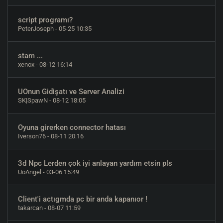
script programı?
PeterJoseph
- 05-25 10:35
stam ...
xenox
- 08-12 16:14
UOnun Gidişatı ve Server Analizi
SK|SpawN
- 08-12 18:05
Oyuna girerken connector hatası
Iverson76
- 08-11 20:16
3d Npc Lerden çok iyi anlayan yardım etsin pls
UoAngel
- 03-06 15:49
Client'i actıgmda pc bir anda kapanıor !
takarcan
- 08-07 11:59