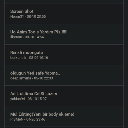
Screen Shot
Neron31
- 08-10 23:55
Uo Anim Tools Yardım Pls !!!!!
ilke030
- 08-10 14:54
Renkli moongate
berkancık
- 08-06 16:16
oldugun Yeri safe Yapma..
deep.smyrna
- 05-10 22:33
AciL uLtima Cd Si Lazım
yoldas94
- 08-10 15:07
Mul Editing(Yeni bir body ekleme)
PiSMeN
- 04-20 23:46