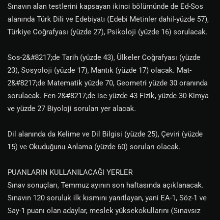
Sınavın alan testlerini kapsayan ikinci bölümünde de Ed-Sos
alanında Türk Dili ve Edebiyatı (Edebi Metinler dahil-yüzde 57),
Türkiye Coğrafyası (yüzde 27), Psikoloji (yüzde 16) sorulacak.
Sos-2&#8217;de Tarih (yüzde 43), Ülkeler Coğrafyası (yüzde
23), Sosyoloji (yüzde 17), Mantık (yüzde 17) olacak. Mat-
2&#8217;de Matematik yüzde 70, Geometri yüzde 30 oranında
sorulacak. Fen-2&#8217;de ise yüzde 43 Fizik, yüzde 30 Kimya
ve yüzde 27 Biyoloji soruları yer alacak.
Dil alanında da Kelime ve Dil Bilgisi (yüzde 25), Çeviri (yüzde
15) ve Okuduğunu Anlama (yüzde 60) soruları olacak.
PUANLARIN KULLANILACAĞI YERLER
Sınav sonuçları, Temmuz ayının son haftasında açıklanacak.
Sınavın 120 soruluk ilk kısmını yanıtlayan, yani EA-1, Söz-1 ve
Say-1 puanı olan adaylar, meslek yüksekokullarını (Sınavsız