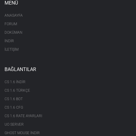
MENÜ
ANASAYFA
FORUM
DOKÜMAN
İNDİR
İLETİŞİM
BAĞLANTILAR
CS 1.6 INDIR
CS 1.6 TÜRKÇE
CS 1.6 BOT
CS 1.6 CFG
CS 1.6 RATE AYARLARI
UO SERVER
GHOST MOUSE INDIR