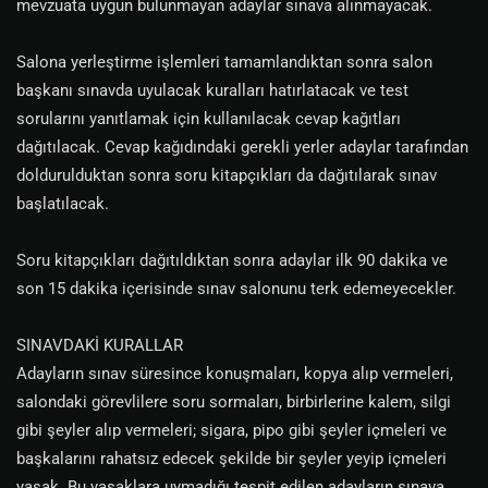
mevzuata uygun bulunmayan adaylar sınava alınmayacak.
Salona yerleştirme işlemleri tamamlandıktan sonra salon
başkanı sınavda uyulacak kuralları hatırlatacak ve test
sorularını yanıtlamak için kullanılacak cevap kağıtları
dağıtılacak. Cevap kağıdındaki gerekli yerler adaylar tarafından
doldurulduktan sonra soru kitapçıkları da dağıtılarak sınav
başlatılacak.
Soru kitapçıkları dağıtıldıktan sonra adaylar ilk 90 dakika ve
son 15 dakika içerisinde sınav salonunu terk edemeyecekler.
SINAVDAKİ KURALLAR
Adayların sınav süresince konuşmaları, kopya alıp vermeleri,
salondaki görevlilere soru sormaları, birbirlerine kalem, silgi
gibi şeyler alıp vermeleri; sigara, pipo gibi şeyler içmeleri ve
başkalarını rahatsız edecek şekilde bir şeyler yeyip içmeleri
yasak. Bu yasaklara uymadığı tespit edilen adayların sınava