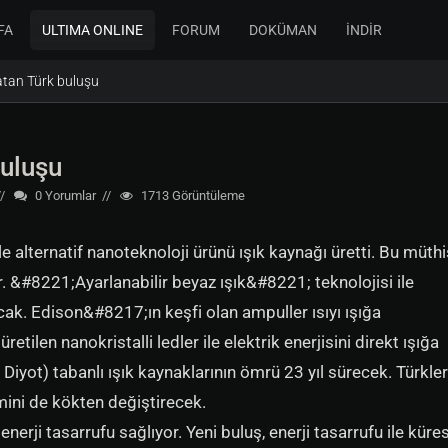
FA
ULTIMA ONLINE
FORUM
DOKÜMAN
İNDİR
tan Türk buluşu
buluşu
0
Yorumlar
1713
Görüntüleme
le alternatif nanoteknoloji ürünü ışık kaynağı üretti. Bu müthi
or. &#8221;Ayarlanabilir beyaz ışık&#8221; teknolojisi ile
cak. Edison&#8217;ın keşfi olan ampuller ısıyı ışığa
tilen nanokristalli ledler ile elektrik enerjisini direkt ışığa
 Diyot) tabanlı ışık kaynaklarının ömrü 23 yıl sürecek. Türkler
ini de kökten değiştirecek.
nerji tasarrufu sağlıyor. Yeni buluş, enerji tasarrufu ile küre