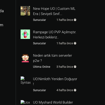
New Hope UO | Custom ML
 da
Era | Seviyeli Sınıf...
1 hafta önce
Sunucular
üm
Rampage UO PVP Açılmıştır.
Herkezi bekleriz..
1 hafta önce
Sunucular
Neden artık tüm serverler
p2w ?
3 hafta önce
Ultima Online
UO:Nimloth Yeniden Doğuyor
!
4 hafta önce
Sunucular
UO Myshard World Builder