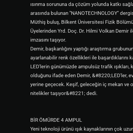
ısınma sorununa da çözüm yolunda katkı sağlay
arasında bulunan ''NANOTECHNOLOGY'' dergis
Müthiş buluş, Bilkent Üniversitesi Fizik Bölü
Üyelerinden Yrd. Doç. Dr. Hilmi Volkan Demir i
imzasını taşıyor.
Demir, başkanlığını yaptığı araştırma grubunun,
ayarlanabilir renk özellikleri ile başardıklarını k
LED'lerin günümüzde ampulsüz trafik ışıkları, 
olduğunu ifade eden Demir, &#8220;LED'ler, ev
yerine geçecek. Keşif, geleceğin iç mekan ve
nitelikler taşıyor&#8221; dedi.
BİR ÖMÜRDE 4 AMPUL
Yeni teknoloji ürünü ışık kaynaklarının çok uzun 