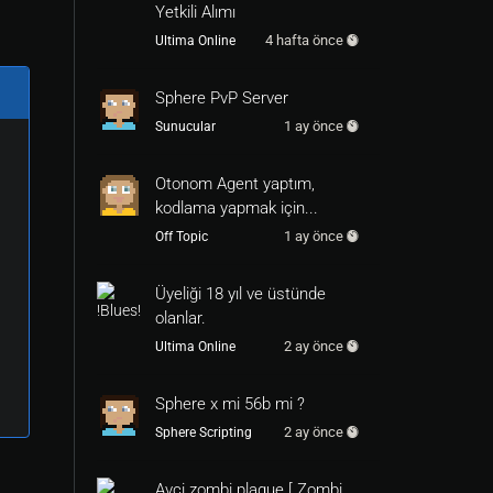
Yetkili Alımı
4 hafta önce
Ultima Online
Sphere PvP Server
1 ay önce
Sunucular
Otonom Agent yaptım,
kodlama yapmak için...
1 ay önce
Off Topic
Üyeliği 18 yıl ve üstünde
olanlar.
2 ay önce
Ultima Online
Sphere x mi 56b mi ?
2 ay önce
Sphere Scripting
Avci zombi plague [ Zombi