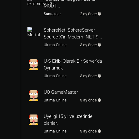
MOD ]...
2 ay önce
Sunucular
SphereNet: SphereServer
Source-X'in Modern .NET 9...
3 ay önce
Ultima Online
U-S Ekibi Olarak Bir Server'da
Oynamak
3 ay önce
Ultima Online
UO GameMaster
3 ay önce
Ultima Online
Üyeliği 15 yıl ve üzerinde
olanlar.
3 ay önce
Ultima Online