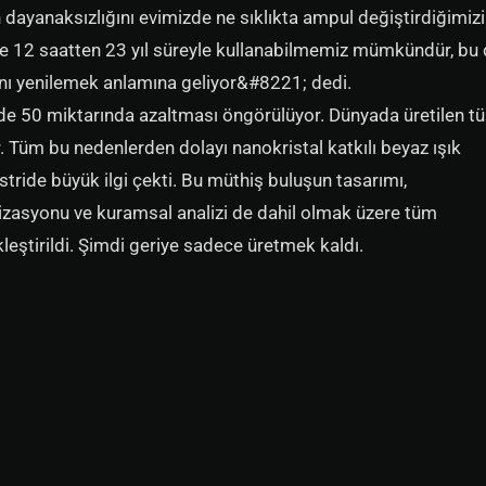
 dayanaksızlığını evimizde ne sıklıkta ampul değiştirdiğimizi
nde 12 saatten 23 yıl süreyle kullanabilmemiz mümkündür, bu
nı yenilemek anlamına geliyor&#8221; dedi.
zde 50 miktarında azaltması öngörülüyor. Dünyada üretilen t
r. Tüm bu nedenlerden dolayı nanokristal katkılı beyaz ışık
ride büyük ilgi çekti. Bu müthiş buluşun tasarımı,
izasyonu ve kuramsal analizi de dahil olmak üzere tüm
leştirildi. Şimdi geriye sadece üretmek kaldı.