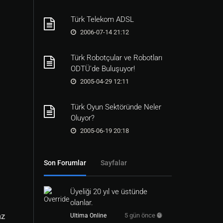
Türk Telekom ADSL
2006-07-14 21:12
Türk Robotçular ve Robotları
ODTÜ'de Buluşuyor!
2005-04-29 12:11
Türk Oyun Sektöründe Neler
Oluyor?
2005-06-19 20:18
Son Forumlar
Sayfalar
Üyeliği 20 yıl ve üstünde
olanlar.
az
5 gün önce
Ultima Online