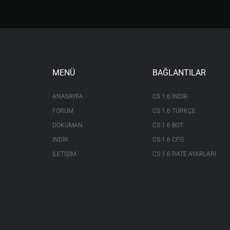
MENÜ
BAĞLANTILAR
ANASAYFA
CS 1.6 INDIR
FORUM
CS 1.6 TÜRKÇE
DOKÜMAN
CS 1.6 BOT
İNDİR
CS 1.6 CFG
İLETİŞİM
CS 1.6 RATE AYARLARI