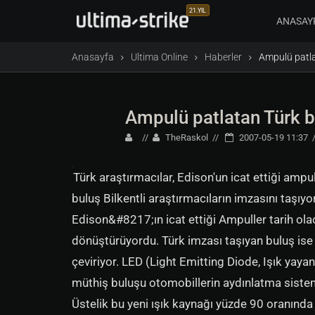
21.YIL
ANASAY
Anasayfa
Ultima Online
Haberler
Ampulü patla
Ampulü patlatan Türk 
TheRaskol
2007-05-19 11:37
Türk araştırmacılar, Edison'un icat ettiği ampu
buluş Bilkentli araştırmacıların imzasını taşıy
Edison&#8217;ın icat ettiği Ampuller tarih ola
dönüştürüyordu. Türk imzası taşıyan buluş ise üre
çeviriyor. LED (Light Emitting Diode, Işık yayan
müthiş buluşu otomobillerin aydınlatma sistem
Üstelik bu yeni ışık kaynağı yüzde 90 oranında e