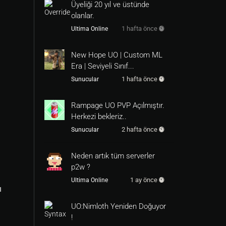
Üyeliği 20 yıl ve üstünde
olanlar.
1 hafta önce
Ultima Online
New Hope UO | Custom ML
Era | Seviyeli Sınıf...
1 hafta önce
Sunucular
Rampage UO PVP Açılmıştır.
Herkezi bekleriz..
2 hafta önce
Sunucular
Neden artık tüm serverler
p2w ?
1 ay önce
Ultima Online
ı
UO:Nimloth Yeniden Doğuyor
!