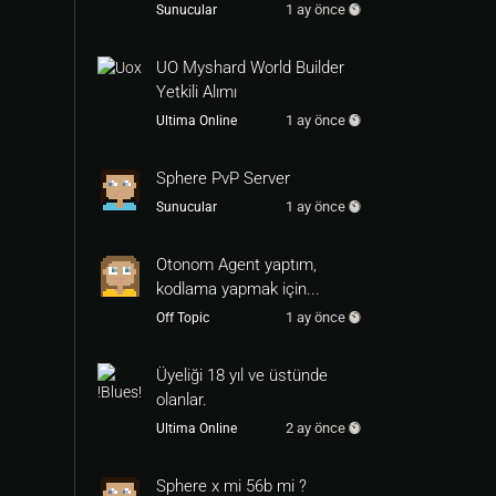
1 ay önce
Sunucular
UO Myshard World Builder
Yetkili Alımı
1 ay önce
Ultima Online
Sphere PvP Server
1 ay önce
Sunucular
Otonom Agent yaptım,
kodlama yapmak için...
1 ay önce
Off Topic
Üyeliği 18 yıl ve üstünde
olanlar.
2 ay önce
Ultima Online
Sphere x mi 56b mi ?