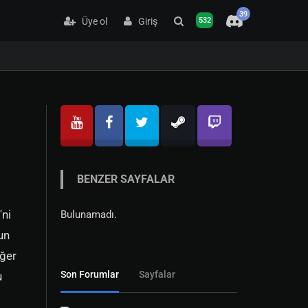
39
Üye ol
Giriş
532
BENZER SAYFALAR
'ni
Bulunamadı.
un
iğer
Son Forumlar
Sayfalar
u