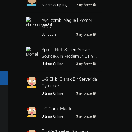
2 ay önce
Sphere Scripting
Avci zombi plague [ Zombi
MOD ]...
3 ay önce
Sunucular
SphereNet: SphereServer
Source-X'in Modern .NET 9...
3 ay önce
Ultima Online
U-S Ekibi Olarak Bir Server'da
Oynamak
3 ay önce
Ultima Online
UO GameMaster
3 ay önce
Ultima Online
Üyeliği 15 yıl ve üzerinde