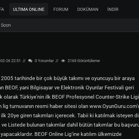
FA
ULTIMA ONLINE
FORUM
DOKÜMAN
İNDİR
 Soon
02-26 22:51
0
Yorumlar
2163
Görüntüleme
l 2005 tarihinde bir çok büyük takımı ve oyuncuyu bir araya
lan BEOF, yani Bilgisayar ve Elektronik Oyunlar Festivali geri
k olarak Türkiye'nin ilk BEOF Profesyonel Counter-Strike Ligi
an lig turnuvanın resmi haber sitesi olan www.OyunGuru.com'
ilk 20ye giren takımları içerecek. Tabii ki katılmak isteyen d
 ve Listede bulunan takımlar dahil bütün takımlar bu başvur
 yapacaklardır. BEOF Online Lig'ine katılım ülkemizde