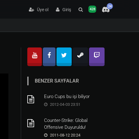
24
Üye ol
Giriş
428
BENZER SAYFALAR
Euro Cups bu işi biliyor
2012-04-03 23:51
Counter-Strike: Global
Offensive Duyuruldu!
2011-08-12 20:24