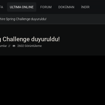
FA
ULTIMA ONLINE
FORUM
DOKÜMAN
İNDİR
ire Spring Challenge duyuruldu!
 Challenge duyuruldu!
umlar
2602
Görüntüleme