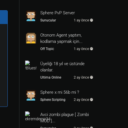
Sphere PvP Server
1 ay önce
Sunucular
Otonom Agent yaptım,
kodlama yapmak için...
1 ay önce
Off Topic
Üyeliği 18 yıl ve üstünde
olanlar.
2 ay önce
Ultima Online
Sphere x mi 56b mi ?
2 ay önce
Sphere Scripting
Avci zombi plague [ Zombi
MOD ]...