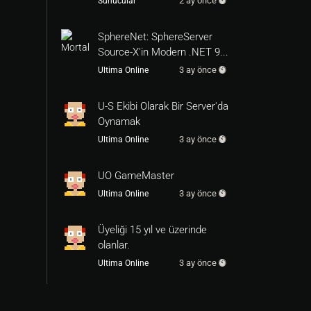
2 ay önce
Sunucular
SphereNet: SphereServer
Source-X'in Modern .NET 9...
3 ay önce
Ultima Online
U-S Ekibi Olarak Bir Server'da
Oynamak
3 ay önce
Ultima Online
UO GameMaster
3 ay önce
Ultima Online
Üyeliği 15 yıl ve üzerinde
olanlar.
3 ay önce
Ultima Online