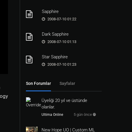
Sapphire
2008-07-10 01:22
Dark Sapphire
2008-07-10 01:13
Star Sapphire
2008-07-10 01:23
Son Forumlar
Sayfalar
n
logy
Üyeliği 20 yıl ve üstünde
olanlar.
5 gün önce
Ultima Online
New Hope UO | Custom ML