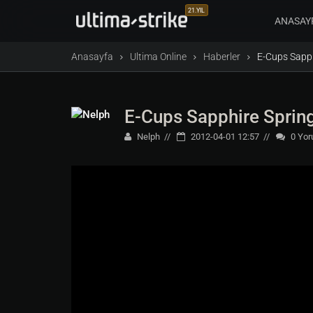
21.YIL
ANASAY
Anasayfa
Ultima Online
Haberler
E-Cups Sapph
E-Cups Sapphire Spring
Nelph
2012-04-01 12:57
0
Yor