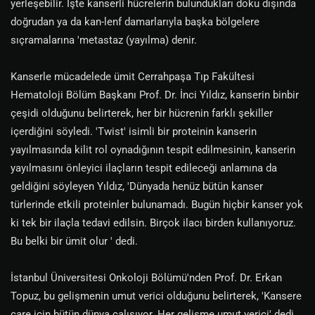
yerleşebilir. İşte kanserli hücrelerin bulundukları doku dışında
doğrudan ya da kan-lenf damarlarıyla başka bölgelere
sıçramalarına 'metastaz (yayılma) denir.
Kanserle mücadelede ümit Cerrahpaşa Tıp Fakültesi
Hematoloji Bölüm Başkanı Prof. Dr. İnci Yıldız, kanserin binbir
çeşidi olduğunu belirterek, her bir hücrenin farklı şekiller
içerdiğini söyledi. 'Twist' isimli bir proteinin kanserin
yayılmasında kilit rol oynadığının tespit edilmesinin, kanserin
yayılmasını önleyici ilaçların tespit edileceği anlamına da
geldiğini söyleyen Yıldız, 'Dünyada henüz bütün kanser
türlerinde etkili proteinler bulunamadı. Bugün hiçbir kanser yok
ki tek bir ilaçla tedavi edilsin. Birçok ilacı birden kullanıyoruz.
Bu belki bir ümit olur ' dedi.
İstanbul Üniversitesi Onkoloji Bölümü'nden Prof. Dr. Erkan
Topuz, bu gelişmenin umut verici olduğunu belirterek, 'Kansere
çare için bütün dünya çalışıyor. Her gelişme umut verici' dedi.