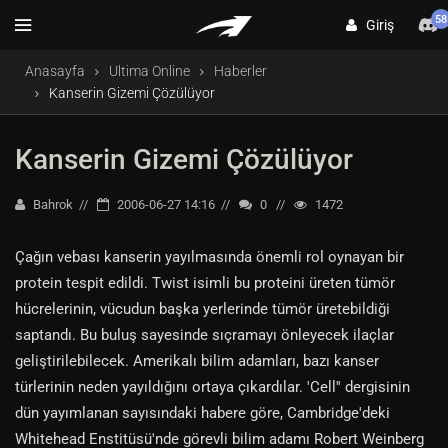
58
Giriş
Anasayfa
Ultima Online
Haberler
Kanserin Gizemi Çözülüyor
Kanserin Gizemi Çözülüyor
Bahrok
2006-06-27 14:16
0
1472
Çağın vebası kanserin yayılmasında önemli rol oynayan bir
protein tespit edildi. Twist isimli bu proteini üreten tümör
hücrelerinin, vücudun başka yerlerinde tümör üretebildiği
saptandı. Bu buluş sayesinde sıçramayı önleyecek ilaçlar
geliştirilebilecek. Amerikalı bilim adamları, bazı kanser
türlerinin neden yayıldığını ortaya çıkardılar. 'Cell'' dergisinin
dün yayımlanan sayısındaki habere göre, Cambridge'deki
Whitehead Enstitüsü'nde görevli bilim adamı Robert Weinberg