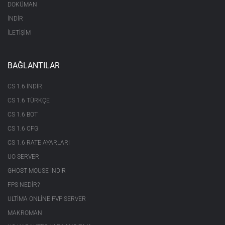
DOKÜMAN
İNDİR
İLETİŞİM
BAĞLANTILAR
CS 1.6 INDIR
CS 1.6 TÜRKÇE
CS 1.6 BOT
CS 1.6 CFG
CS 1.6 RATE AYARLARI
UO SERVER
GHOST MOUSE INDIR
FPS NEDIR?
ULTIMA ONLINE PVP SERVER
MAKROMAN