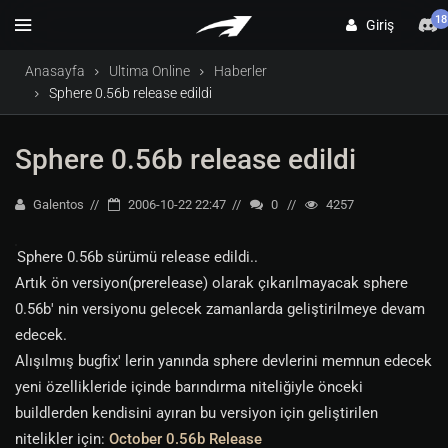
18
Giriş
Anasayfa
Ultima Online
Haberler
Sphere 0.56b release edildi
Sphere 0.56b release edildi
Galentos
2006-10-22 22:47
0
4257
Sphere 0.56b sürümü release edildi..
Artık ön versiyon(prerelease) olarak çıkarılmayacak sphere
0.56b' nin versiyonu gelecek zamanlarda geliştirilmeye devam
edecek.
Alışılmış bugfix' lerin yanında sphere devlerini memnun edecek
yeni özellikleride içinde barındırma niteliğiyle önceki
buildlerden kendisini ayıran bu versiyon için geliştirilen
nitelikler için:
October 0.56b Release