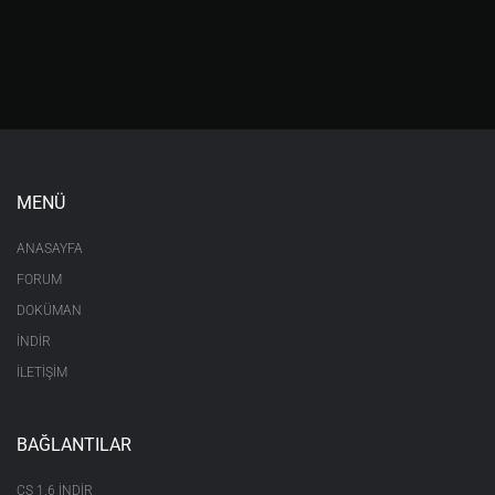
MENÜ
ANASAYFA
FORUM
DOKÜMAN
İNDİR
İLETİŞİM
BAĞLANTILAR
CS 1.6 INDIR