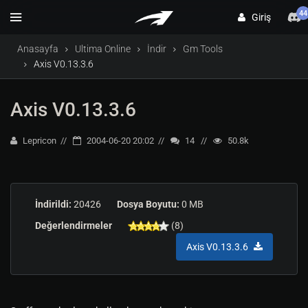
44
Giriş
Anasayfa
Ultima Online
İndir
Gm Tools
Axis V0.13.3.6
Axis V0.13.3.6
Lepricon
2004-06-20 20:02
14
50.8k
İndirildi:
20426
Dosya Boyutu:
0 MB
Değerlendirmeler
(8)
Axis V0.13.3.6