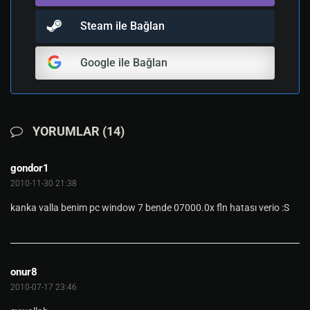
Steam ile Bağlan
Google ile Bağlan
YORUMLAR (14)
gondor1
2010-11-30 21:38
kanka valla benim pc window 7 bende 07000.0x fln hatası verio :S
onur8
2010-07-17 23:46