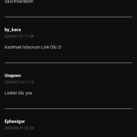
Saol Khardesm
by_kara
2009-07-27 17:48
Katılmak İstiyorum Link Ölü :D
Unqown
2009-07-14 17:10
Linkler ölü :yes
EphesIgor
2009-06-21 20:56