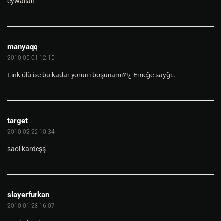
eywallah
manyaqq
2010-05-01 12:15
Link ölü ise bu kadar yorum boşunamı?!¿ Emeğe sayğı..
target
2010-02-22 10:34
saol kardeşş
slayerfurkan
2010-01-28 16:07