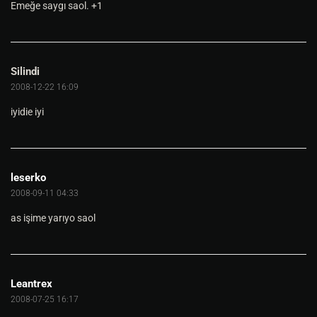
Emeğe saygı saol. +1
Silindi
2008-12-22 16:09
iyidie iyi
leserko
2008-09-11 04:33
as işime yarıyo saol
Leantrex
2008-07-25 16:17