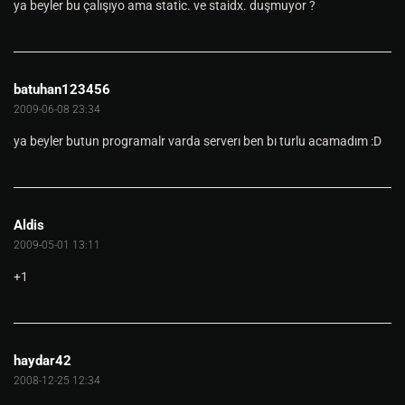
ya beyler bu çalışıyo ama static. ve staidx. duşmuyor ?
batuhan123456
2009-06-08 23:34
ya beyler butun programalr varda serverı ben bı turlu acamadım :D
Aldis
2009-05-01 13:11
+1
haydar42
2008-12-25 12:34