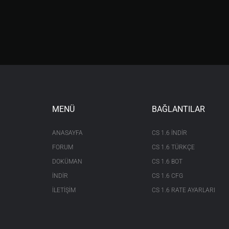
MENÜ
BAĞLANTILAR
ANASAYFA
CS 1.6 INDIR
FORUM
CS 1.6 TÜRKÇE
DOKÜMAN
CS 1.6 BOT
İNDİR
CS 1.6 CFG
İLETİŞİM
CS 1.6 RATE AYARLARI