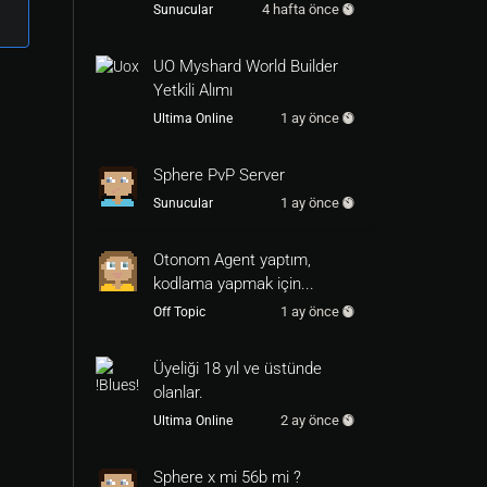
4 hafta önce
Sunucular
UO Myshard World Builder
Yetkili Alımı
1 ay önce
Ultima Online
Sphere PvP Server
1 ay önce
Sunucular
Otonom Agent yaptım,
kodlama yapmak için...
1 ay önce
Off Topic
Üyeliği 18 yıl ve üstünde
olanlar.
2 ay önce
Ultima Online
Sphere x mi 56b mi ?