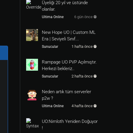
Üyeliği 20 yıl ve üstünde
olanlar.
6 gün önce
Ultima Online
New Hope UO | Custom ML
Era | Seviyeli Sınıf...
1 hafta önce
Sunucular
Rampage UO PVP Açılmıştır.
Herkezi bekleriz..
2 hafta önce
Sunucular
Neden artık tüm serverler
p2w ?
4 hafta önce
Ultima Online
UO:Nimloth Yeniden Doğuyor
!