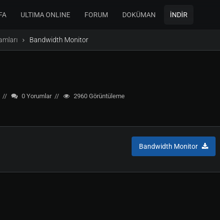
FA
ULTIMA ONLINE
FORUM
DOKÜMAN
İNDİR
amları
Bandwidth Monitor
0
Yorumlar
2960
Görüntüleme
Bandwidth Monitor