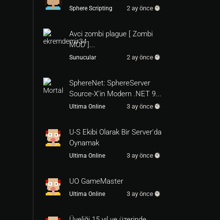
2 ay önce
Sphere Scripting
Avci zombi plague [ Zombi
MOD ]...
2 ay önce
Sunucular
SphereNet: SphereServer
Source-X'in Modern .NET 9...
3 ay önce
Ultima Online
U-S Ekibi Olarak Bir Server'da
Oynamak
3 ay önce
Ultima Online
UO GameMaster
3 ay önce
Ultima Online
Üyeliği 15 yıl ve üzerinde