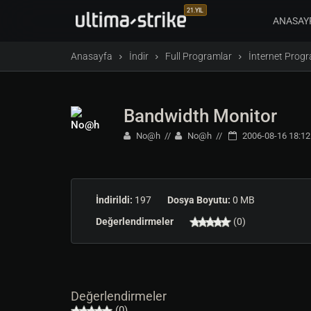
21.YIL
ANASAY
Anasayfa
İndir
Full Programlar
İnternet Progr
Bandwidth Monitor
No@h
No@h
2006-08-16 18:12
İndirildi:
197
Dosya Boyutu:
0 MB
Değerlendirmeler
(0)
Değerlendirmeler
(0)