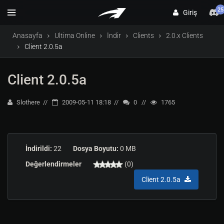
25
Giriş
Anasayfa
Ultima Online
İndir
Clients
2.0.x Clients
Client 2.0.5a
Client 2.0.5a
Slothere
2009-05-11 18:18
0
1765
İndirildi:
22
Dosya Boyutu:
0 MB
Değerlendirmeler
(0)
Client 2.0.5a