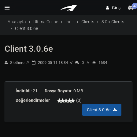
37
Giriş
Anasayfa
Ultima Online
İndir
Clients
3.0.x Clients
Client 3.0.6e
Client 3.0.6e
Slothere
2009-05-11 18:34
0
1634
İndirildi:
21
Dosya Boyutu:
0 MB
Değerlendirmeler
(0)
Client 3.0.6e