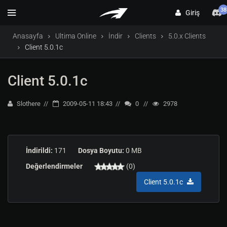
38
Giriş
Anasayfa
Ultima Online
İndir
Clients
5.0.x Clients
Client 5.0.1c
Client 5.0.1c
Slothere
2009-05-11 18:43
0
2978
İndirildi:
171
Dosya Boyutu:
0 MB
Değerlendirmeler
(0)
Client 5.0.1c