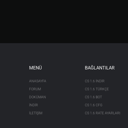
MENÜ
BAĞLANTILAR
ANASAYFA
CS 1.6 INDIR
FORUM
CS 1.6 TÜRKÇE
DOKÜMAN
CS 1.6 BOT
İNDİR
CS 1.6 CFG
İLETİŞİM
CS 1.6 RATE AYARLARI