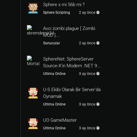
Sphere x mi 56b mi ?
2 ay önce
Sphere Scripting
Avci zombi plague [ Zombi
MOD ]...
2 ay önce
Sunucular
SphereNet: SphereServer
Source-X'in Modern .NET 9...
3 ay önce
Ultima Online
U-S Ekibi Olarak Bir Server'da
Oynamak
3 ay önce
Ultima Online
UO GameMaster
3 ay önce
Ultima Online