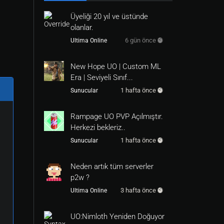
Üyeliği 20 yıl ve üstünde
olanlar.
6 gün önce
Ultima Online
New Hope UO | Custom ML
Era | Seviyeli Sınıf...
1 hafta önce
Sunucular
Rampage UO PVP Açılmıştır.
Herkezi bekleriz..
1 hafta önce
Sunucular
Neden artık tüm serverler
p2w ?
3 hafta önce
Ultima Online
UO:Nimloth Yeniden Doğuyor