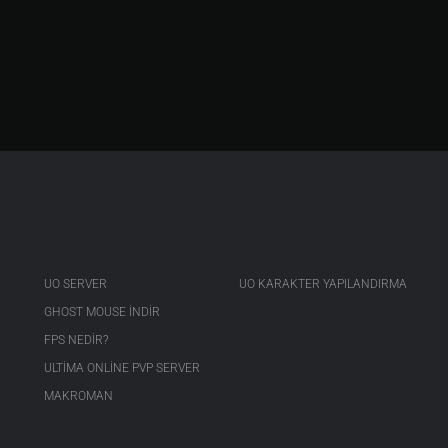
UO SERVER
UO KARAKTER YAPILANDIRMA
GHOST MOUSE INDIR
FPS NEDIR?
ULTIMA ONLINE PVP SERVER
MAKROMAN