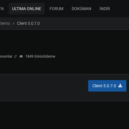
FA
ULTIMA ONLINE
FORUM
DOKÜMAN
İNDİR
Clients
Client 5.0.7.0
orumlar
1849
Görüntüleme
Client 5.0.7.0