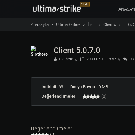
21.YIL
ANASAY
Anasayfa
Ultima Online
İndir
Clients
5.0.x 
Client 5.0.7.0
Slothere
2009-05-11 18:52
0
Y
İndirildi:
63
Dosya Boyutu:
0 MB
Değerlendirmeler
(0)
Değerlendirmeler
(0)