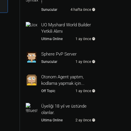
!
4 hafta önce
Sunucular
UO Myshard World Builder
Yetkili Alımı
1 ay önce
Ultima Online
Sphere PvP Server
1 ay önce
Sunucular
Otonom Agent yaptım,
kodlama yapmak için...
1 ay önce
Off Topic
Üyeliği 18 yıl ve üstünde
olanlar.
2 ay önce
Ultima Online