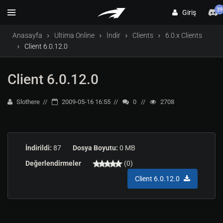
39
Giriş
Anasayfa
Ultima Online
İndir
Clients
6.0.x Clients
Client 6.0.12.0
Client 6.0.12.0
Slothere
2009-05-16 16:55
0
2708
İndirildi:
87
Dosya Boyutu:
0 MB
Değerlendirmeler
(0)
Client 6.0.12.0